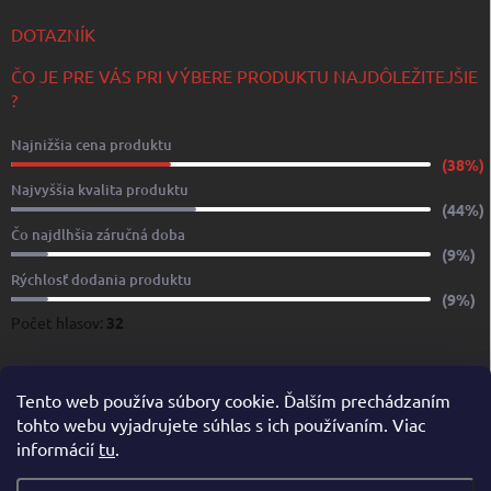
DOTAZNÍK
ČO JE PRE VÁS PRI VÝBERE PRODUKTU NAJDÔLEŽITEJŠIE
?
Najnižšia cena produktu
(38%)
Najvyššia kvalita produktu
(44%)
Čo najdlhšia záručná doba
(9%)
Rýchlosť dodania produktu
(9%)
Počet hlasov:
32
www.yachtshop.sk
www.limoservices.sk
www.taxisluzba.com
Tento web používa súbory cookie. Ďalším prechádzaním
tohto webu vyjadrujete súhlas s ich používaním. Viac
www.airporttaxi.sk
www.taxischwechat.sk
informácií
tu
.
Pricemania.sk – Porovnanie cien