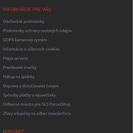
p
t
r
i
INFORMÁCIE PRE VÁS
v
e
k
Obchodné podmienky
y
v
Podmienky ochrany osobných údajov
ý
p
GDPR kamerový systém
i
Informácie o súboroch cookies
s
u
Mapa serveru
Predávané značky
Nákup na splátky
Doprava a doručovanie tovaru
Spôsoby platby a vysvetlívky
Odberné miesto pre GLS ParcelShop
Zľavy a kupóny za odber newslettera
KONTAKT