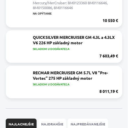
Mercury/MerCruiser: 8M0123360 8M0116646,
8M0150086, 8M0116646
NA OPÝTANIE
10 550 €
QUICKSILVER MERCRUISER GM 4.3L a 4.3LX
V6 226 HP základný motor
SKLADOM U DODÁVATEĽA
7 603,49 €
RECMAR MERCRUISER GM 5.7L V8 "Pre-
Vortec" 275 HP základný motor
SKLADOM U DODÁVATEĽA
8 011,19 €
R
a
NAJLACNEJŠIE
NAJDRAHŠIE
NAJPREDÁVANEJŠIE