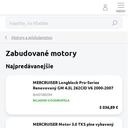
Prejsť
na
obsah
Hľadať
Motory a príslušenstvo
Zabudované motory
Najpredávanejšie
MERCRUISER Longblock Pro-Series
Renovovaný GM 4.3L 262CID V6 2000-2007
8m0188294
SKLADOM U DODÁVATEĽA
5 036,89 €
MERCRUISER Motor 3.0 TKS plne vybavený