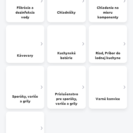
Filtrácia a
Chladenie na
dezinfekcia
Chladničky
mieru
vody
komponenty
Kuchynské
Riad, Príbor do
Kávovary
batérie
lodnej kuchyne
Príslušenstvo
Sporáky, variče
pre sporáky,
Varné kanvice
a grily
variče a grily