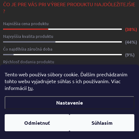
ČO JE PRE VÁS PRI VÝBERE PRODUKTU NAJDÔLEŽITEJŠIE
?
Najnižšia cena produktu
(38%)
Najvyššia kvalita produktu
(44%)
Čo najdlhšia záručná doba
(9%)
Rýchlosť dodania produktu
(9%)
Tento web používa súbory cookie. Ďalším prechádzaním
Počet hlasov:
32
tohto webu vyjadrujete súhlas s ich používaním. Viac
informácií
tu
.
www.yachtshop.sk
www.limoservices.sk
www.taxisluzba.com
Nastavenie
www.airporttaxi.sk
www.taxischwechat.sk
Pricemania.sk – Porovnanie cien
Odmietnuť
Súhlasím
Copyright 2026
YACHTSHOP.SK
. Všetky práva vyhradené.
Upraviť