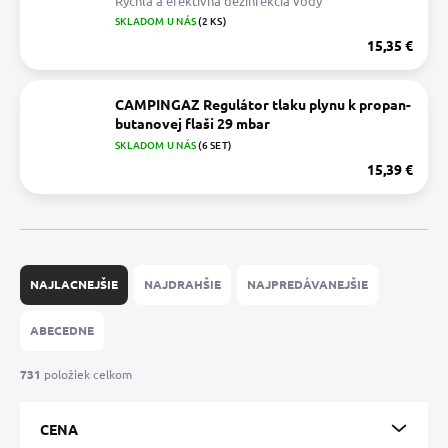
Rýchla a efektívna dezinfekcia vody
SKLADOM U NÁS
(2 KS)
15,35 €
CAMPINGAZ Regulátor tlaku plynu k propan-
butanovej flaši 29 mbar
SKLADOM U NÁS
(6 SET)
15,39 €
R
a
NAJLACNEJŠIE
NAJDRAHŠIE
NAJPREDÁVANEJŠIE
d
e
ABECEDNE
n
i
731
položiek celkom
e
p
CENA
r