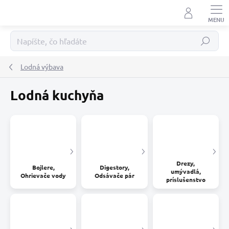
Prejsť
na
obsah
Hľadať
Lodná výbava
Lodná kuchyňa
Drezy,
Bojlere,
Digestory,
umývadlá,
Ohrievače vody
Odsávače pár
príslušenstvo