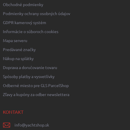
ý
Obchodné podmienky
p
i
Podmienky ochrany osobných údajov
s
GDPR kamerový systém
u
Informácie o súboroch cookies
Mapa serveru
Predávané značky
Nákup na splátky
Doprava a doručovanie tovaru
Spôsoby platby a vysvetlívky
Odberné miesto pre GLS ParcelShop
Zľavy a kupóny za odber newslettera
KONTAKT
info
@
yachtshop.sk