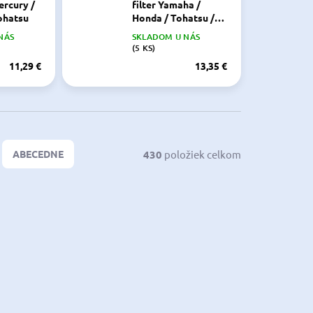
ercury /
filter Yamaha /
ohatsu
Honda / Tohatsu /
Mercury 9,9-115 HP
-24251-02
NÁS
SKLADOM U NÁS
iner: 35-
(5 KS)
u: 369-
11,29 €
13,35 €
a: SIE18-
430
položiek celkom
ABECEDNE
3855081
REC12-77674