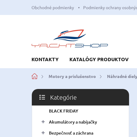
Prejsť
Obchodné podmienky
Podmienky ochrany osobnýc
na
obsah
KONTAKTY
KATALÓGY PRODUKTOV
Domov
Motory a príslušenstvo
Náhradné diely
B
Kategórie
o
Preskočiť
č
kategórie
BLACK FRIDAY
n
ý
Akumulátory a nabíjačky
p
a
Bezpečnosť a záchrana