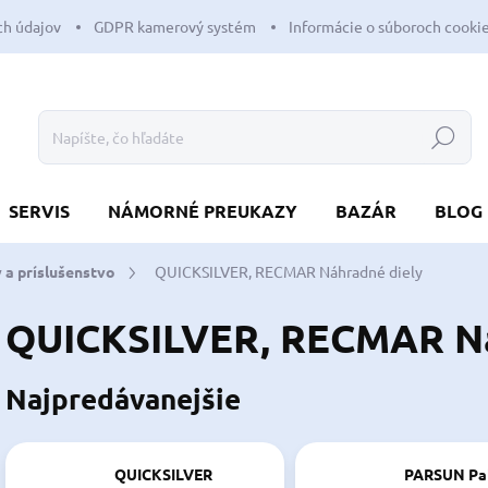
h údajov
GDPR kamerový systém
Informácie o súboroch cooki
Hľadať
SERVIS
NÁMORNÉ PREUKAZY
BAZÁR
BLOG
 a príslušenstvo
QUICKSILVER, RECMAR Náhradné diely
QUICKSILVER, RECMAR Ná
Najpredávanejšie
QUICKSILVER
PARSUN Pa