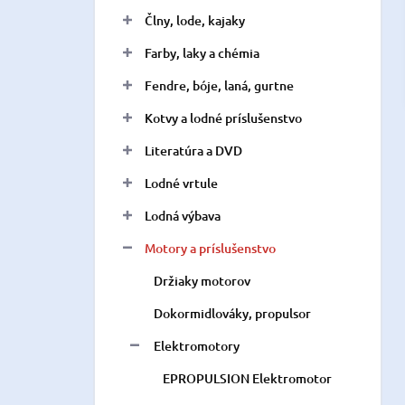
n
Člny, lode, kajaky
e
l
Farby, laky a chémia
Fendre, bóje, laná, gurtne
Kotvy a lodné príslušenstvo
Literatúra a DVD
Lodné vrtule
Lodná výbava
Motory a príslušenstvo
Držiaky motorov
Dokormidlováky, propulsor
Elektromotory
EPROPULSION Elektromotor