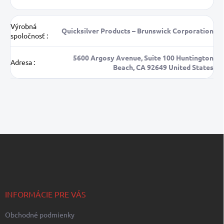
Výrobná
Quicksilver Products – Brunswick Corporation
spoločnosť
:
5600 Argosy Avenue, Suite 100 Huntington
Adresa
:
Beach, CA 92649 United States
Z
á
p
ä
t
i
INFORMÁCIE PRE VÁS
e
Obchodné podmienky