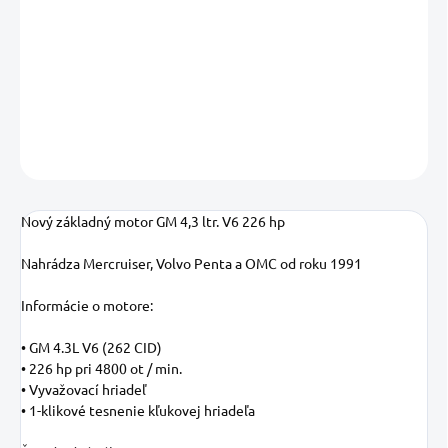
−
+
Pridať do košíka
DETAILNÉ INFORMÁCIE
OPÝTAŤ SA
STRÁŽIŤ
Uložiť
Nový základný motor GM 4,3 ltr. V6 226 hp
Nahrádza Mercruiser, Volvo Penta a OMC od roku 1991
Informácie o motore:
• GM 4.3L V6 (262 CID)
• 226 hp pri 4800 ot / min.
• Vyvažovací hriadeľ
• 1-klikové tesnenie kľukovej hriadeľa