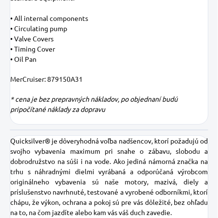
• All internal components
• Circulating pump
• Valve Covers
• Timing Cover
• Oil Pan
MerCruiser: 879150A31
* cena je bez prepravných nákladov, po objednaní budú
pripočítané náklady za dopravu
Quicksilver® je dôveryhodná voľba nadšencov, ktorí požadujú od
svojho vybavenia maximum pri snahe o zábavu, slobodu a
dobrodružstvo na súši i na vode. Ako jediná námorná značka na
trhu s náhradnými dielmi vyrábaná a odporúčaná výrobcom
originálneho vybavenia sú naše motory, mazivá, diely a
príslušenstvo navrhnuté, testované a vyrobené odborníkmi, ktorí
chápu, že výkon, ochrana a pokoj sú pre vás dôležité, bez ohľadu
na to, na čom jazdíte alebo kam vás váš duch zavedie.