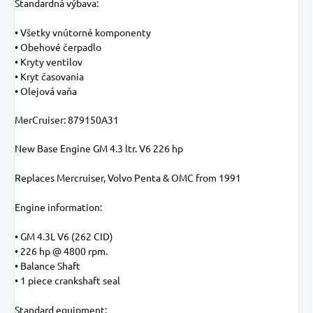
Štandardná výbava:
• Všetky vnútorné komponenty
• Obehové čerpadlo
• Kryty ventilov
• Kryt časovania
• Olejová vaňa
MerCruiser: 879150A31
New Base Engine GM 4.3 ltr. V6 226 hp
Replaces Mercruiser, Volvo Penta & OMC from 1991
Engine information:
• GM 4.3L V6 (262 CID)
• 226 hp @ 4800 rpm.
• Balance Shaft
• 1 piece crankshaft seal
Standard equipment: