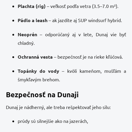
Plachta (rig)
– veľkosť podľa vetra (3.5–7.0 m²).
Pádlo a leash
– ak jazdíte aj SUP windsurf hybrid.
Neoprén
– odporúčaný aj v lete, Dunaj vie byť
chladný.
Ochranná vesta
– bezpečnosť je na rieke kľúčová.
Topánky do vody
– kvôli kameňom, mušľám a
šmykľavým brehom.
Bezpečnosť na Dunaji
Dunaj je nádherný, ale treba rešpektovať jeho silu:
prúdy sú silnejšie ako na jazerách,