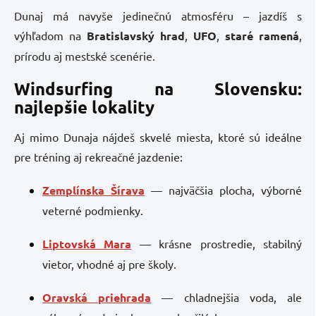
Dunaj má navyše jedinečnú atmosféru – jazdíš s
výhľadom na
Bratislavský hrad
,
UFO
,
staré ramená
,
prírodu aj mestské scenérie.
Windsurfing na Slovensku:
najlepšie lokality
Aj mimo Dunaja nájdeš skvelé miesta, ktoré sú ideálne
pre tréning aj rekreačné jazdenie:
Zemplínska Šírava
— najväčšia plocha, výborné
veterné podmienky.
Liptovská Mara
— krásne prostredie, stabilný
vietor, vhodné aj pre školy.
Oravská priehrada
— chladnejšia voda, ale