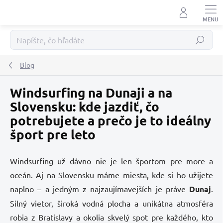
Prejsť
na
obsah
Hľadať
Blog
Windsurfing na Dunaji a na
Slovensku: kde jazdiť, čo
potrebujete a prečo je to ideálny
šport pre leto
Windsurfing už dávno nie je len športom pre more a
oceán. Aj na Slovensku máme miesta, kde si ho užijete
naplno – a jedným z najzaujímavejších je práve
Dunaj
.
Silný vietor, široká vodná plocha a unikátna atmosféra
robia z Bratislavy a okolia skvelý spot pre každého, kto