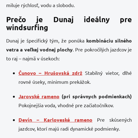
miluje rýchlosť, vodu a slobodu.
Prečo je Dunaj ideálny pre
windsurfing
Dunaj je špecifický tým, že ponúka
kombináciu silného
vetra a veľkej vodnej plochy
. Pre pokročilých jazdcov je
to raj – najmä v úsekoch:
Čunovo – Hrušovská zdrž
Stabilný vietor, dlhé
rovné úseky, minimum prekážok.
Jarovské rameno
(pri správnych podmienkach)
Pokojnejšia voda, vhodné pre začiatočníkov.
Devín – Karloveské rameno
Pre skúsených
jazdcov, ktorí majú radi dynamické podmienky.