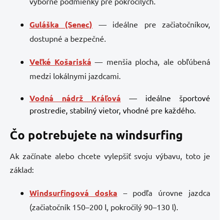
výborné podmienky pre pokročilých.
Guláška (Senec)
— ideálne pre začiatočníkov,
dostupné a bezpečné.
Veľké Košariská
— menšia plocha, ale obľúbená
medzi lokálnymi jazdcami.
Vodná nádrž Kráľová
— ideálne športové
prostredie, stabilný vietor, vhodné pre každého.
Čo potrebujete na windsurfing
Ak začínate alebo chcete vylepšiť svoju výbavu, toto je
základ:
Windsurfingová doska
– podľa úrovne jazdca
(začiatočník 150–200 l, pokročilý 90–130 l).