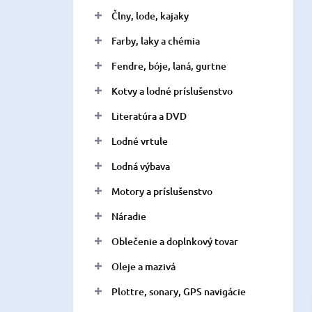
n
Člny, lode, kajaky
e
l
Farby, laky a chémia
Fendre, bóje, laná, gurtne
Kotvy a lodné príslušenstvo
Literatúra a DVD
Lodné vrtule
Lodná výbava
Motory a príslušenstvo
Náradie
Oblečenie a doplnkový tovar
Oleje a mazivá
Plottre, sonary, GPS navigácie