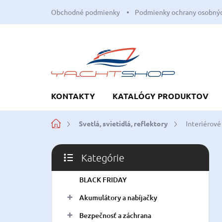
Prejsť
Obchodné podmienky
Podmienky ochrany osobnýc
na
obsah
KONTAKTY
KATALÓGY PRODUKTOV
Domov
Svetlá, svietidlá, reflektory
Interiérové
B
Kategórie
o
Preskočiť
č
kategórie
BLACK FRIDAY
n
ý
Akumulátory a nabíjačky
p
a
Bezpečnosť a záchrana