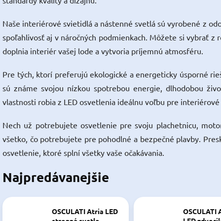
štandardy kvality a dizajnu.
Naše interiérové svietidlá a nástenné svetlá sú vyrobené z odo
spoľahlivosť aj v náročných podmienkach. Môžete si vybrať z r
doplnia interiér vašej lode a vytvoria príjemnú atmosféru.
Pre tých, ktorí preferujú ekologické a energeticky úsporné ri
sú známe svojou nízkou spotrebou energie, dlhodobou živo
vlastnosti robia z LED osvetlenia ideálnu voľbu pre interiérové 
Nech už potrebujete osvetlenie pre svoju plachetnicu, moto
všetko, čo potrebujete pre pohodlné a bezpečné plavby. Presk
osvetlenie, ktoré splní všetky vaše očakávania.
Najpredávanejšie
OSCULATI Atria LED
OSCULATI 
stropné svetlo
LED zdvori