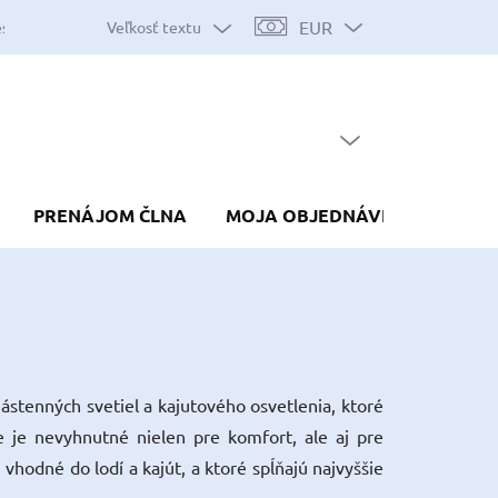
EUR
Veľkosť textu
es
Mapa serveru
Predávané značky
Nákup na splátky
Do
PRÁZDNY KOŠÍK
NÁKUPNÝ
KOŠÍK
PRENÁJOM ČLNA
MOJA OBJEDNÁVKA
nástenných svetiel a kajutového osvetlenia, ktoré
e je nevyhnutné nielen pre komfort, ale aj pre
vhodné do lodí a kajút, a ktoré spĺňajú najvyššie