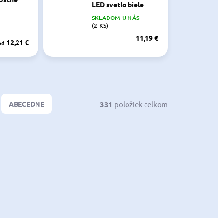
LED svetlo biele
SKLADOM U NÁS
ourtesy
(2 KS)
A
11,19 €
12,21 €
od
331
položiek celkom
ABECEDNE
NOVINKA
3.705.03
OSC-13.839.11