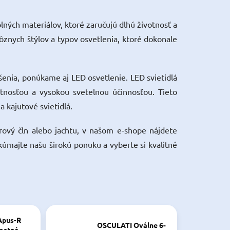
lných materiálov, ktoré zaručujú dlhú životnosť a
ôznych štýlov a typov osvetlenia, ktoré dokonale
ešenia, ponúkame aj LED osvetlenie. LED svietidlá
tnosťou a vysokou svetelnou účinnosťou. Tieto
a kajutové svietidlá.
rový čln alebo jachtu, v našom e-shope nájdete
úmajte našu širokú ponuku a vyberte si kvalitné
Apus-R
OSCULATI Oválne 6-
lostné