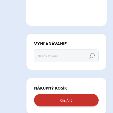
VYHĽADÁVANIE
Hľadať
NÁKUPNÝ KOŠÍK
0
ks /
0 €