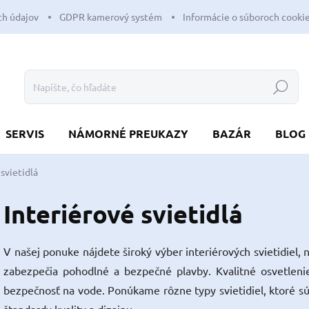
h údajov
GDPR kamerový systém
Informácie o súboroch cooki
Hľadať
SERVIS
NÁMORNÉ PREUKAZY
BAZÁR
BLOG
 svietidlá
Interiérové svietidlá
V našej ponuke nájdete široký výber interiérových svietidiel, 
zabezpečia pohodlné a bezpečné plavby. Kvalitné osvetleni
bezpečnosť na vode. Ponúkame rôzne typy svietidiel, ktoré sú 