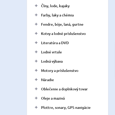
n
Člny, lode, kajaky
e
l
Farby, laky a chémia
Fendre, bóje, laná, gurtne
Kotvy a lodné príslušenstvo
Literatúra a DVD
Lodné vrtule
Lodná výbava
Motory a príslušenstvo
Náradie
Oblečenie a doplnkový tovar
Oleje a mazivá
Plottre, sonary, GPS navigácie