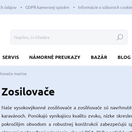
h údajov
GDPR kamerový systém
Informácie o súboroch cooki
Hľadať
SERVIS
NÁMORNÉ PREUKAZY
BAZÁR
BLOG
ilňovače marine
Zosilovače
Naše vysokovýkonné zosilňovače a zosilňovače sú navrhnuté p
karavánoch. Ponúkajú vynikajúcu kvalitu zvuku, nízke skresl
pokročilým obvodom a robustnej konštrukcii zabezpečujú s