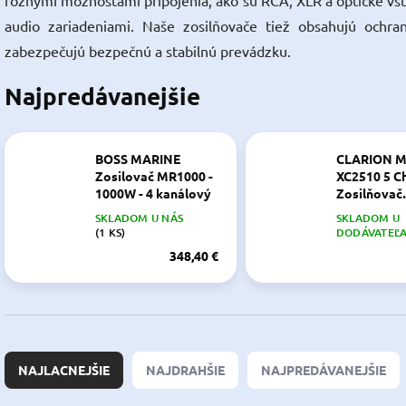
rôznymi možnosťami pripojenia, ako sú RCA, XLR a optické vst
audio zariadeniami. Naše zosilňovače tiež obsahujú ochran
zabezpečujú bezpečnú a stabilnú prevádzku.
Najpredávanejšie
BOSS MARINE
CLARION 
Zosilovač MR1000 -
XC2510 5 Ch
1000W - 4 kanálový
Zosilňovač
námorného
MR1000 - 1000W 4
SKLADOM U NÁS
SKLADOM U
triedy D, 6
Channel Full Range,
(1 KS)
DODÁVATEĽ
Class A/B Amplifier
348,40 €
R
a
NAJLACNEJŠIE
NAJDRAHŠIE
NAJPREDÁVANEJŠIE
d
e