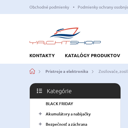
Prejsť
Obchodné podmienky
Podmienky ochrany osobnýc
na
obsah
KONTAKTY
KATALÓGY PRODUKTOV
Domov
Prístroje a elektronika
Zosilovače, zos
B
Kategórie
o
Preskočiť
č
kategórie
BLACK FRIDAY
n
ý
Akumulátory a nabíjačky
p
a
Bezpečnosť a záchrana