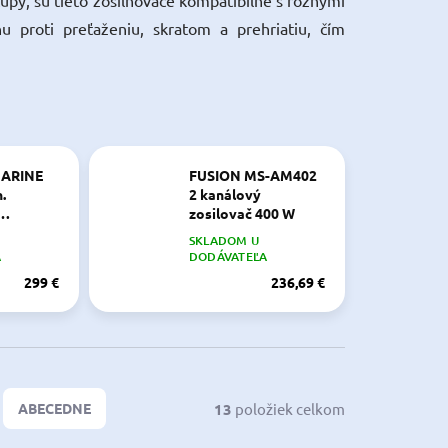
upy, sú tieto zosilňovače kompatibilné s rôznymi
u proti preťaženiu, skratom a prehriatiu, čím
MARINE
FUSION MS-AM402
.
2 kanálový
zosilovač 400 W
 systému
SKLADOM U
00 W
A
DODÁVATEĽA
299 €
236,69 €
13
položiek celkom
ABECEDNE