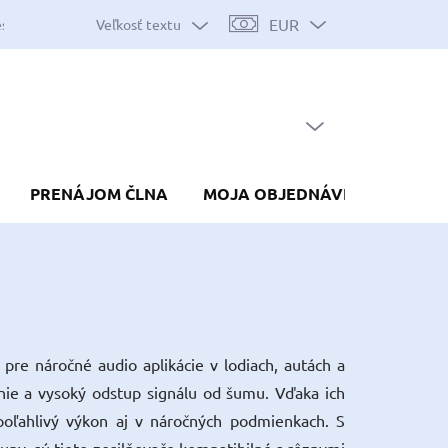
EUR
Veľkosť textu
es
Mapa serveru
Predávané značky
Nákup na splátky
Do
PRÁZDNY KOŠÍK
NÁKUPNÝ
KOŠÍK
PRENÁJOM ČLNA
MOJA OBJEDNÁVKA
re náročné audio aplikácie v lodiach, autách a
enie a vysoký odstup signálu od šumu. Vďaka ich
poľahlivý výkon aj v náročných podmienkach. S