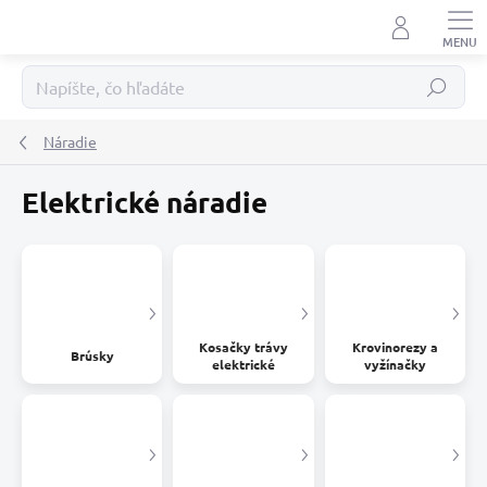
Prejsť
na
obsah
Hľadať
Náradie
Elektrické náradie
Kosačky trávy
Krovinorezy a
Brúsky
elektrické
vyžínačky