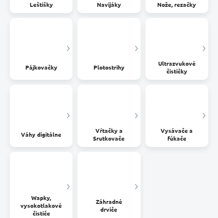
Leštišky
Navijáky
Nože, rezačky
Ultrazvukové
Pájkovačky
Plotostrihy
čističky
Vŕtačky a
Vysávače a
Váhy digitálne
Srutkovače
fúkače
Wapky,
Záhradné
vysokotlakové
drviče
čističe