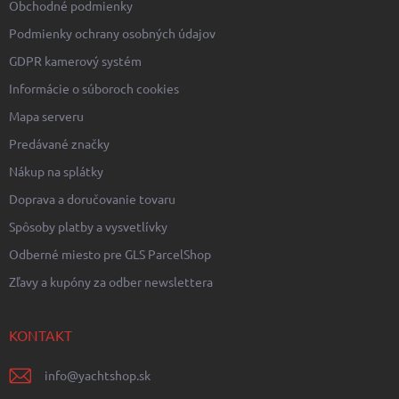
Obchodné podmienky
p
i
Podmienky ochrany osobných údajov
s
GDPR kamerový systém
u
Informácie o súboroch cookies
Mapa serveru
Predávané značky
Nákup na splátky
Doprava a doručovanie tovaru
Spôsoby platby a vysvetlívky
Odberné miesto pre GLS ParcelShop
Zľavy a kupóny za odber newslettera
KONTAKT
info
@
yachtshop.sk