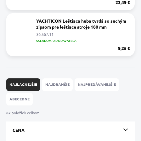
23,49 €
YACHTICON Leštiaca huba tvrdá so suchým
zipsom pre leštiace stroje 180 mm
36.567.11
SKLADOM U DODÁVATEĽA
9,25 €
R
a
NAJLACNEJŠIE
NAJDRAHŠIE
NAJPREDÁVANEJŠIE
d
e
ABECEDNE
n
i
67
položiek celkom
e
p
CENA
r
o