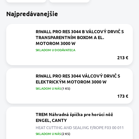
Najpredávanejšie
RIWALL PRO RES 3044 B VÁLCOVÝ DRVIČ S
TRANSPARENTNÍM BOXOM A EL.
MOTOROM 3000 W
SKLADOM U DODÁVATEĽA
213 €
RIWALL PRO RES 3044 VÁLCOVÝ DRVIČ S
ELEKTRICKÝM MOTOROM 3000 W
SKLADOM U NÁS
(1 KS)
173 €
TREM Náhradná špička pre horúci nôž
ENGEL, CANTY
HEAT CUTTING AND SEALING F/ROPE F03 00 011
SKLADOM U NÁS
(2 KS)