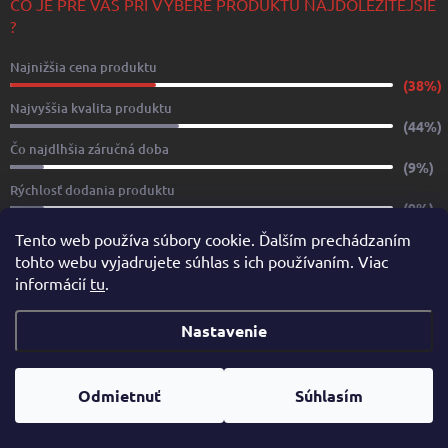
ČO JE PRE VÁS PRI VÝBERE PRODUKTU NAJDÔLEŽITEJŠIE
?
Najnižšia cena produktu
(38%)
Najvyššia kvalita produktu
(44%)
Čo najdlhšia záručná doba
(9%)
Rýchlosť dodania produktu
(9%)
Počet hlasov:
32
Tento web používa súbory cookie. Ďalším prechádzaním
tohto webu vyjadrujete súhlas s ich používaním. Viac
informácií
tu
.
www.yachtshop.sk
www.limoservices.sk
www.taxisluzba.com
www.airporttaxi.sk
www.taxischwechat.sk
Nastavenie
Pricemania.sk – Porovnanie cien
Odmietnuť
Súhlasím
Copyright 2026
YACHTSHOP.SK
. Všetky práva vyhradené.
Upraviť