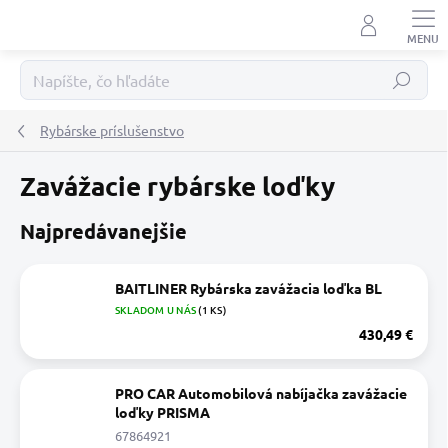
Prejsť
na
obsah
Hľadať
Rybárske príslušenstvo
Zavážacie rybárske loďky
Najpredávanejšie
BAITLINER Rybárska zavážacia loďka BL
SKLADOM U NÁS
(1 KS)
430,49 €
PRO CAR Automobilová nabíjačka zavážacie
loďky PRISMA
67864921