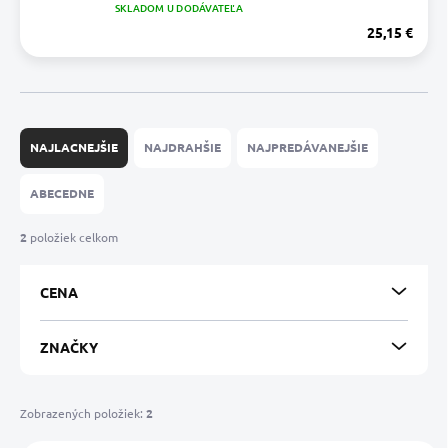
SKLADOM U DODÁVATEĽA
25,15 €
R
a
NAJLACNEJŠIE
NAJDRAHŠIE
NAJPREDÁVANEJŠIE
d
e
ABECEDNE
n
i
2
položiek celkom
e
p
CENA
r
o
d
ZNAČKY
u
k
t
Zobrazených položiek:
2
o