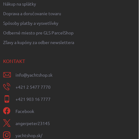
Nákup na splátky
Doprava a doručovanie tovaru
Spôsoby platby a vysvetlívky
Odberné miesto pre GLS ParcelShop
Zľavy a kupóny za odber newslettera
KONTAKT
info
@
yachtshop.sk
+421 2 5477 7770
+421 903 16 7777
Facebook
angerpeter23145
yachtshop.sk/