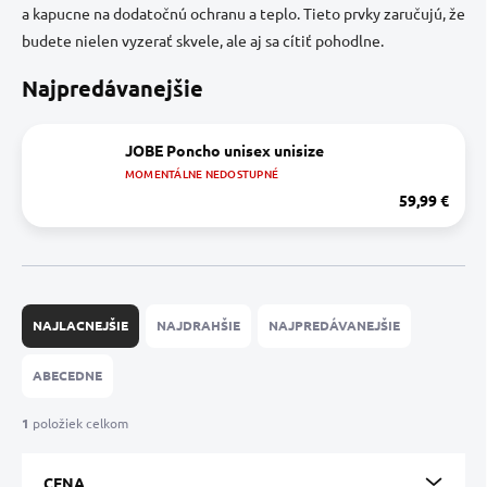
a kapucne na dodatočnú ochranu a teplo. Tieto prvky zaručujú, že
budete nielen vyzerať skvele, ale aj sa cítiť pohodlne.
Najpredávanejšie
JOBE Poncho unisex unisize
MOMENTÁLNE NEDOSTUPNÉ
59,99 €
R
a
NAJLACNEJŠIE
NAJDRAHŠIE
NAJPREDÁVANEJŠIE
d
e
ABECEDNE
n
i
1
položiek celkom
e
p
CENA