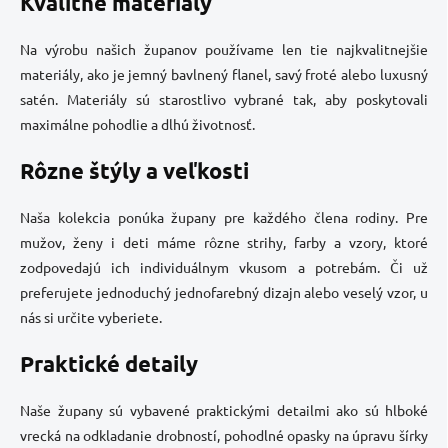
Kvalitné materiály
Na výrobu našich županov používame len tie najkvalitnejšie
materiály, ako je jemný bavlnený flanel, savý froté alebo luxusný
satén. Materiály sú starostlivo vybrané tak, aby poskytovali
maximálne pohodlie a dlhú životnosť.
Rôzne štýly a veľkosti
Naša kolekcia ponúka župany pre každého člena rodiny. Pre
mužov, ženy i deti máme rôzne strihy, farby a vzory, ktoré
zodpovedajú ich individuálnym vkusom a potrebám. Či už
preferujete jednoduchý jednofarebný dizajn alebo veselý vzor, u
nás si určite vyberiete.
Praktické detaily
Naše župany sú vybavené praktickými detailmi ako sú hlboké
vrecká na odkladanie drobností, pohodlné opasky na úpravu šírky