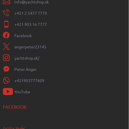
info
@
yachtshop.sk
+421 2 5477 7770
+421 903 16 7777
Facebook
angerpeter23145
yachtshop.sk/
Peter Anger
+421903777609
YouTube
FACEBOOK
DOTAZNÍK