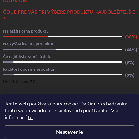
ČO JE PRE VÁS PRI VÝBERE PRODUKTU NAJDÔLEŽITEJŠIE
?
Najnižšia cena produktu
(38%)
Najvyššia kvalita produktu
(44%)
Čo najdlhšia záručná doba
(9%)
Rýchlosť dodania produktu
(9%)
Počet hlasov:
32
www.yachtshop.sk
www.limoservices.sk
www.taxisluzba.com
Tento web používa súbory cookie. Ďalším prechádzaním
tohto webu vyjadrujete súhlas s ich používaním. Viac
www.airporttaxi.sk
www.taxischwechat.sk
informácií
tu
.
Pricemania.sk – Porovnanie cien
Nastavenie