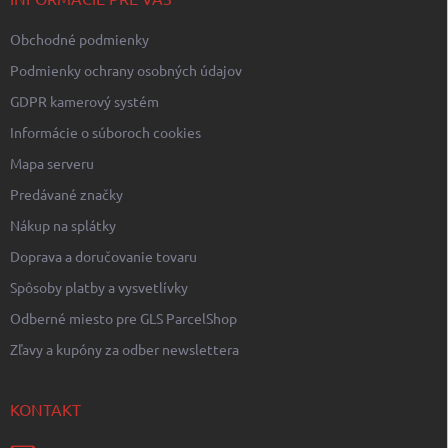
v
e
k
Obchodné podmienky
y
v
Podmienky ochrany osobných údajov
ý
p
GDPR kamerový systém
i
Informácie o súboroch cookies
s
u
Mapa serveru
Predávané značky
Nákup na splátky
Doprava a doručovanie tovaru
Spôsoby platby a vysvetlívky
Odberné miesto pre GLS ParcelShop
Zľavy a kupóny za odber newslettera
KONTAKT