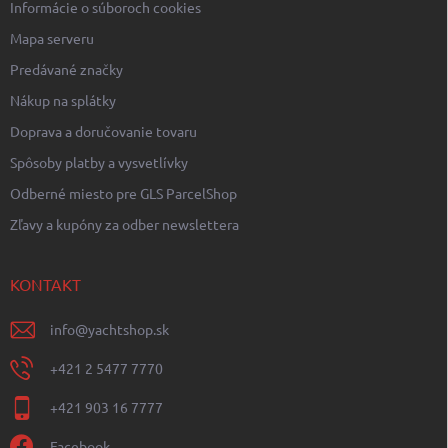
Informácie o súboroch cookies
Mapa serveru
Predávané značky
Nákup na splátky
Doprava a doručovanie tovaru
Spôsoby platby a vysvetlívky
Odberné miesto pre GLS ParcelShop
Zľavy a kupóny za odber newslettera
KONTAKT
info
@
yachtshop.sk
+421 2 5477 7770
+421 903 16 7777
Facebook