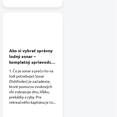
Ako si vybrať správny
lodný sonar –
kompletný sprievodca
pre rekreačných
1. Čo je sonar a prečo ho na
kapitánov (2026)
lodi potrebuješ Sonar
(fishfinder) je zariadenie,
ktoré pomocou zvukových
vĺn zobrazuje dno, hĺbku,
prekážky a ryby. Pre
rekreačného kapitána je to...