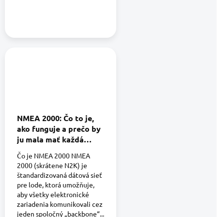
NMEA 2000: Čo to je,
ako funguje a prečo by
ju mala mať každá
moderná loď
Čo je NMEA 2000 NMEA
2000 (skrátene N2K) je
štandardizovaná dátová sieť
pre lode, ktorá umožňuje,
aby všetky elektronické
zariadenia komunikovali cez
jeden spoločný „backbone“...