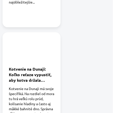
najdôležitejšie...
Kotvenie na Dunaji:
Koľko reťaze vypustiť,
aby kotva držala
spoľahlivo ?
Kotvenie na Dunaji má svoje
špecifiká. Na rozdiel od mora
tu hrá veľkú rolu prúd,
kolísanie hladiny a často aj
mäkké bahnité dno. Správna