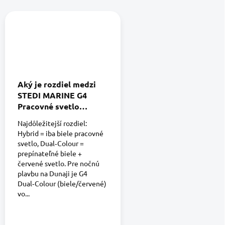
Aký je rozdiel medzi
STEDI MARINE G4
Pracovné svetlo
vodotesné IP69K
Najdôležitejší rozdiel:
Hybrid a STEDI
Hybrid = iba biele pracovné
MARINE G4
svetlo, Dual‑Colour =
Dvojfarebné pracovné
prepínateľné biele +
svetlo vodotesné
červené svetlo. Pre nočnú
IP69K (biele/červené).
plavbu na Dunaji je G4
Ktoré je vhodnejšie pre
Dual‑Colour (biele/červené)
vo...
nočnú plavbu na Dunaji
?