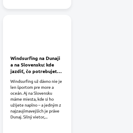
Windsurfing na Dunaji
a na Slovensku: kde
jazdiť, čo potrebujete a
prečo je to ideálny
Windsurfing už dávno nie je
šport pre leto
len športom pre more a
oceán. Aj na Slovensku
máme miesta, kde si ho
užijete naplno – a jedným z
najzaujímavejších je práve
Dunaj. Silný vietor,...