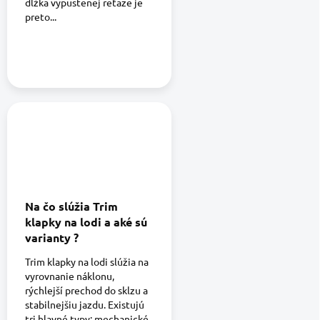
dĺžka vypustenej reťaze je
preto...
Na čo slúžia Trim
klapky na lodi a aké sú
varianty ?
Trim klapky na lodi slúžia na
vyrovnanie náklonu,
rýchlejší prechod do sklzu a
stabilnejšiu jazdu. Existujú
tri hlavné typy: mechanické