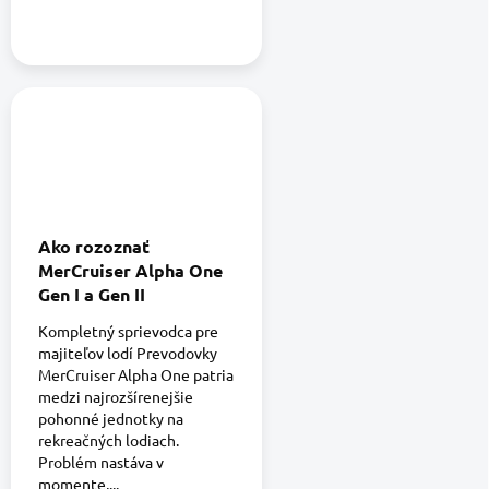
Ako rozoznať
MerCruiser Alpha One
Gen I a Gen II
Kompletný sprievodca pre
majiteľov lodí Prevodovky
MerCruiser Alpha One patria
medzi najrozšírenejšie
pohonné jednotky na
rekreačných lodiach.
Problém nastáva v
momente,...