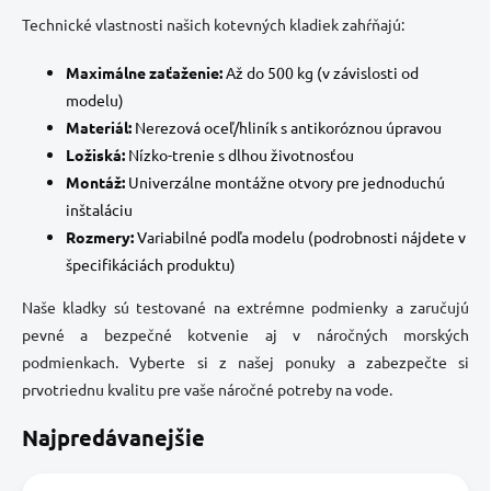
Technické vlastnosti našich kotevných kladiek zahŕňajú:
Maximálne zaťaženie:
Až do 500 kg (v závislosti od
modelu)
Materiál:
Nerezová oceľ/hliník s antikoróznou úpravou
Ložiská:
Nízko-trenie s dlhou životnosťou
Montáž:
Univerzálne montážne otvory pre jednoduchú
inštaláciu
Rozmery:
Variabilné podľa modelu (podrobnosti nájdete v
špecifikáciách produktu)
Naše kladky sú testované na extrémne podmienky a zaručujú
pevné a bezpečné kotvenie aj v náročných morských
podmienkach. Vyberte si z našej ponuky a zabezpečte si
prvotriednu kvalitu pre vaše náročné potreby na vode.
Najpredávanejšie