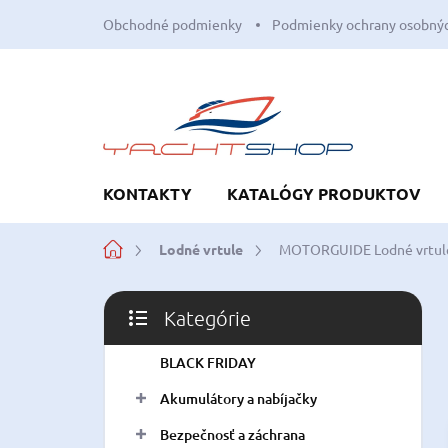
Prejsť
Obchodné podmienky
Podmienky ochrany osobnýc
na
obsah
KONTAKTY
KATALÓGY PRODUKTOV
Domov
Lodné vrtule
MOTORGUIDE Lodné vrtul
B
Kategórie
o
Preskočiť
č
kategórie
BLACK FRIDAY
n
ý
Akumulátory a nabíjačky
p
a
Bezpečnosť a záchrana