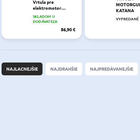
Vrtula pre
MOTORGUI
elektromotor
KATANA
VariMAX a R3
SKLADOM U
VYPREDANÉ
DODÁVATEĽA
86,90 €
R
a
NAJLACNEJŠIE
NAJDRAHŠIE
NAJPREDÁVANEJŠIE
d
e
n
V
i
ý
NOVINKA
NOVINKA
PG-2755072
PG-
e
p
p
i
r
s
o
p
d
r
u
o