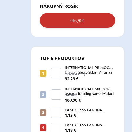
NÁKUPNÝ KOŠÍK
0
ks /
0 €
TOP 6 PRODUKTOV
INTERNATIONAL PRIMOCON
Univerzálna základná farba
YPA984 Grey
2,5 L sivá
92,29 €
INTERNATIONAL MICRON
350 Antifouling samoleštiaci
642002
2,5 L
169,90 €
LANEX Lano LAGUNA
vyväzovacie, kotevné
1,15 €
polyesterové 8-24 mm
LANEX Lano LAGUNA
vyväzovacie, kotevné
1,18 €