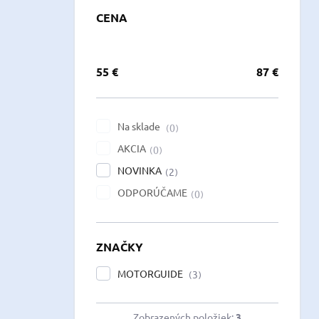
CENA
55
€
87
€
Na sklade
0
AKCIA
0
NOVINKA
2
ODPORÚČAME
0
ZNAČKY
MOTORGUIDE
3
Zobrazených položiek:
3