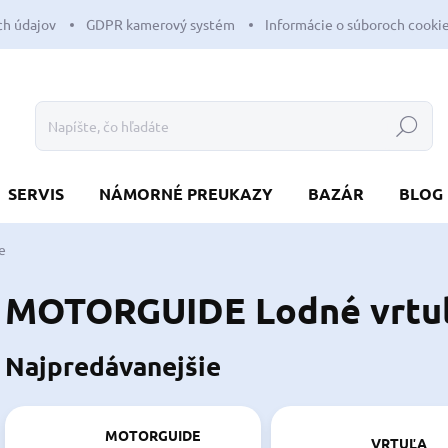
h údajov
GDPR kamerový systém
Informácie o súboroch cooki
Hľadať
SERVIS
NÁMORNÉ PREUKAZY
BAZÁR
BLOG
e
MOTORGUIDE Lodné vrtu
Najpredávanejšie
MOTORGUIDE
VRTUĽA