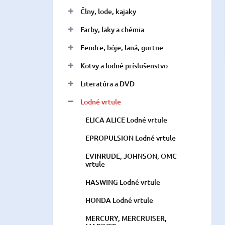
n
Člny, lode, kajaky
e
l
Farby, laky a chémia
Fendre, bóje, laná, gurtne
Kotvy a lodné príslušenstvo
Literatúra a DVD
Lodné vrtule
ELICA ALICE Lodné vrtule
EPROPULSION Lodné vrtule
EVINRUDE, JOHNSON, OMC
vrtule
HASWING Lodné vrtule
HONDA Lodné vrtule
MERCURY, MERCRUISER,