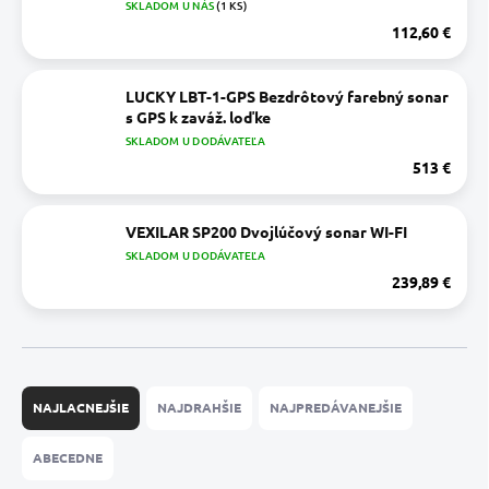
SKLADOM U NÁS
(1 KS)
112,60 €
LUCKY LBT-1-GPS Bezdrôtový farebný sonar
s GPS k zaváž. loďke
SKLADOM U DODÁVATEĽA
513 €
VEXILAR SP200 Dvojlúčový sonar WI-FI
SKLADOM U DODÁVATEĽA
239,89 €
R
a
NAJLACNEJŠIE
NAJDRAHŠIE
NAJPREDÁVANEJŠIE
d
e
ABECEDNE
n