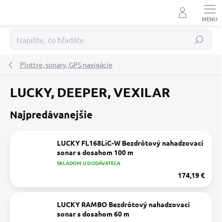
Prejsť
na
obsah
Hľadať
Plottre, sonary, GPS navigácie
LUCKY, DEEPER, VEXILAR
Najpredávanejšie
LUCKY FL168LiC-W Bezdrôtový nahadzovací
sonar s dosahom 100 m
SKLADOM U DODÁVATEĽA
174,19 €
LUCKY RAMBO Bezdrôtový nahadzovací
sonar s dosahom 60 m