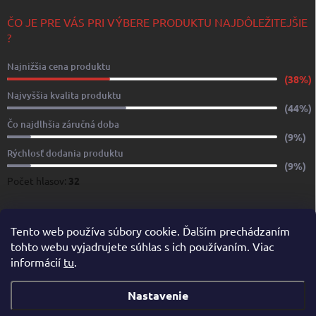
ČO JE PRE VÁS PRI VÝBERE PRODUKTU NAJDÔLEŽITEJŠIE
?
Najnižšia cena produktu
(38%)
Najvyššia kvalita produktu
(44%)
Čo najdlhšia záručná doba
(9%)
Rýchlosť dodania produktu
(9%)
Počet hlasov:
32
www.yachtshop.sk
www.limoservices.sk
www.taxisluzba.com
Tento web používa súbory cookie. Ďalším prechádzaním
tohto webu vyjadrujete súhlas s ich používaním. Viac
www.airporttaxi.sk
www.taxischwechat.sk
informácií
tu
.
Pricemania.sk – Porovnanie cien
Nastavenie