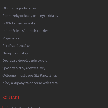
v
e
k
Obchodné podmienky
y
v
Podmienky ochrany osobných údajov
ý
p
GDPR kamerový systém
i
Informácie o súboroch cookies
s
u
Mapa serveru
Predávané značky
Nákup na splátky
Doprava a doručovanie tovaru
Spôsoby platby a vysvetlívky
Odberné miesto pre GLS ParcelShop
Zľavy a kupóny za odber newslettera
KONTAKT
info
@
yachtshop.sk