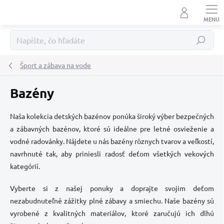
Prejsť
na
obsah
Hľadať
Šport a zábava na vode
Bazény
Naša kolekcia detských bazénov ponúka široký výber bezpečných
a zábavných bazénov, ktoré sú ideálne pre letné osvieženie a
vodné radovánky. Nájdete u nás bazény rôznych tvarov a veľkostí,
navrhnuté tak, aby priniesli radosť deťom všetkých vekových
kategórií.
Vyberte si z našej ponuky a doprajte svojim deťom
nezabudnuteľné zážitky plné zábavy a smiechu. Naše bazény sú
vyrobené z kvalitných materiálov, ktoré zaručujú ich dlhú