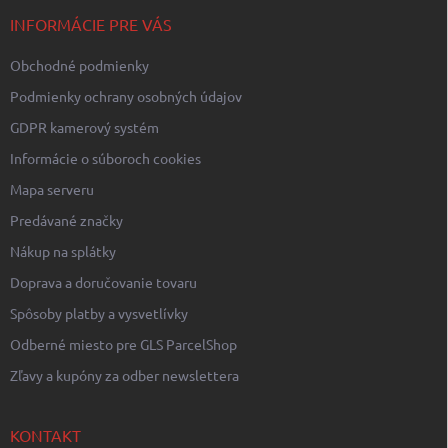
t
r
i
INFORMÁCIE PRE VÁS
v
e
k
Obchodné podmienky
y
v
Podmienky ochrany osobných údajov
ý
p
GDPR kamerový systém
i
Informácie o súboroch cookies
s
u
Mapa serveru
Predávané značky
Nákup na splátky
Doprava a doručovanie tovaru
Spôsoby platby a vysvetlívky
Odberné miesto pre GLS ParcelShop
Zľavy a kupóny za odber newslettera
KONTAKT