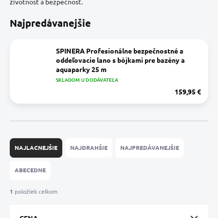
životnosť a bezpečnosť.
Najpredávanejšie
SPINERA Profesionálne bezpečnostné a
oddeľovacie lano s bójkami pre bazény a
aquaparky 25 m
SKLADOM U DODÁVATEĽA
159,95 €
R
a
NAJLACNEJŠIE
NAJDRAHŠIE
NAJPREDÁVANEJŠIE
d
e
ABECEDNE
n
i
1
položiek celkom
e
p
CENA