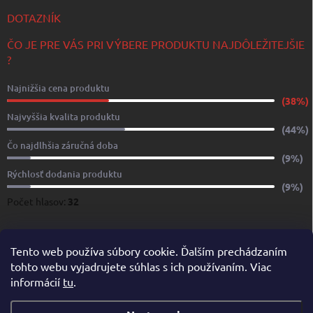
DOTAZNÍK
ČO JE PRE VÁS PRI VÝBERE PRODUKTU NAJDÔLEŽITEJŠIE
?
Najnižšia cena produktu
(38%)
Najvyššia kvalita produktu
(44%)
Čo najdlhšia záručná doba
(9%)
Rýchlosť dodania produktu
(9%)
Počet hlasov:
32
www.yachtshop.sk
www.limoservices.sk
www.taxisluzba.com
Tento web používa súbory cookie. Ďalším prechádzaním
tohto webu vyjadrujete súhlas s ich používaním. Viac
www.airporttaxi.sk
www.taxischwechat.sk
informácií
tu
.
Pricemania.sk – Porovnanie cien