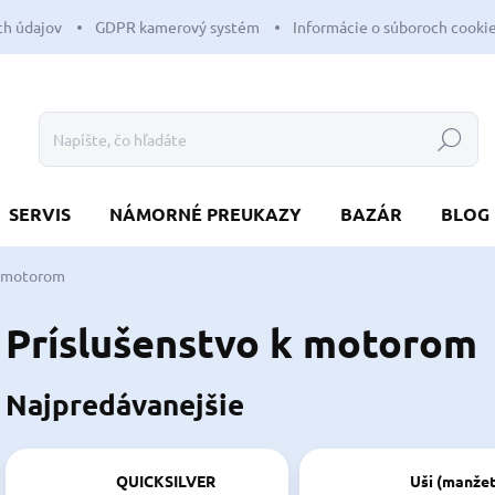
h údajov
GDPR kamerový systém
Informácie o súboroch cooki
Hľadať
SERVIS
NÁMORNÉ PREUKAZY
BAZÁR
BLOG
k motorom
Príslušenstvo k motorom
Najpredávanejšie
QUICKSILVER
Uši (manžet