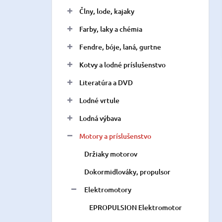
n
Člny, lode, kajaky
e
l
Farby, laky a chémia
Fendre, bóje, laná, gurtne
Kotvy a lodné príslušenstvo
Literatúra a DVD
Lodné vrtule
Lodná výbava
Motory a príslušenstvo
Držiaky motorov
Dokormidlováky, propulsor
Elektromotory
EPROPULSION Elektromotor