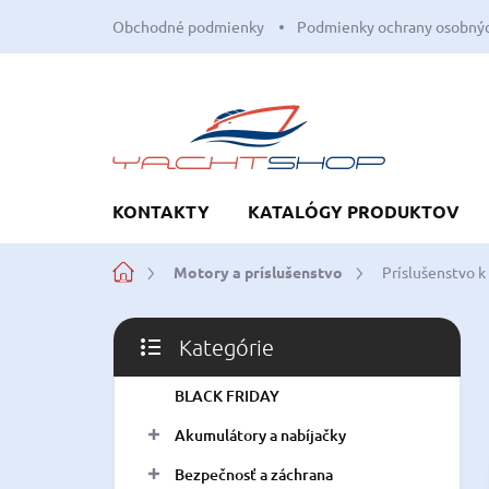
Prejsť
Obchodné podmienky
Podmienky ochrany osobnýc
na
obsah
KONTAKTY
KATALÓGY PRODUKTOV
Domov
Motory a príslušenstvo
Príslušenstvo 
B
Kategórie
o
Preskočiť
č
kategórie
BLACK FRIDAY
n
ý
Akumulátory a nabíjačky
p
a
Bezpečnosť a záchrana