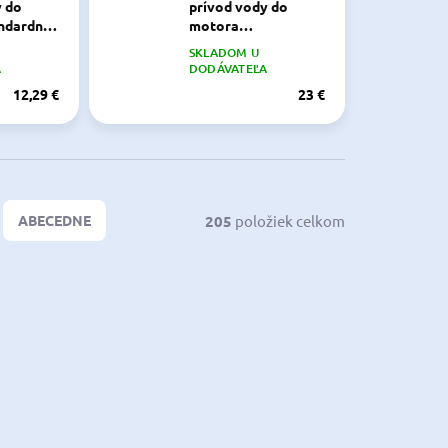
y do
prívod vody do
ndardné
motora
Profesionálne
SKLADOM U
prevedenie
A
DODÁVATEĽA
12,29 €
23 €
205
položiek celkom
ABECEDNE
4032901
4032903