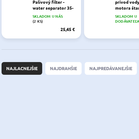
Palivový filter -
prívod vod
water separator 35-
motora šta
802893Q01
prevedenie
SKLADOM U NÁS
SKLADOM U
35-802893Q01
(2 KS)
DODÁVATEĽ
25,45 €
R
a
NAJLACNEJŠIE
NAJDRAHŠIE
NAJPREDÁVANEJŠIE
d
e
n
V
i
ý
4032909
e
p
p
i
r
s
o
p
d
r
u
o