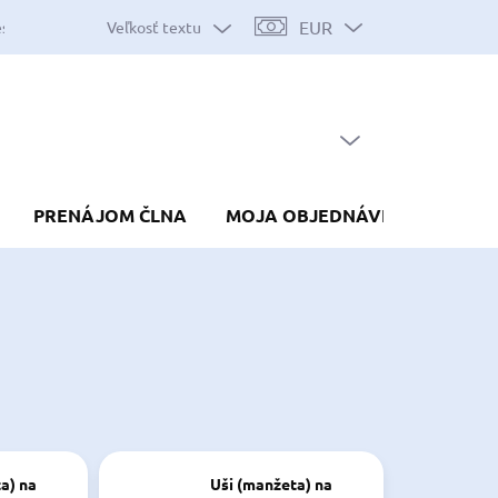
EUR
Veľkosť textu
es
Mapa serveru
Predávané značky
Nákup na splátky
Do
PRÁZDNY KOŠÍK
NÁKUPNÝ
KOŠÍK
PRENÁJOM ČLNA
MOJA OBJEDNÁVKA
a) na
Uši (manžeta) na