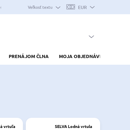
EUR
Veľkosť textu
es
Mapa serveru
Predávané značky
Nákup na splátky
Do
PRÁZDNY KOŠÍK
NÁKUPNÝ
KOŠÍK
PRENÁJOM ČLNA
MOJA OBJEDNÁVKA
á vrtuľa
SELVA Lodná vrtula