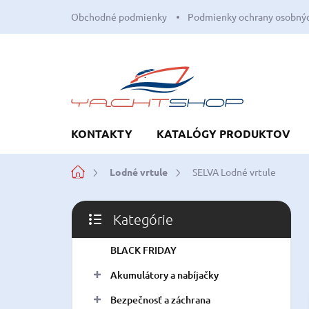
Prejsť
Obchodné podmienky
Podmienky ochrany osobnýc
na
obsah
KONTAKTY
KATALÓGY PRODUKTOV
Domov
Lodné vrtule
SELVA Lodné vrtule
B
Kategórie
o
Preskočiť
č
kategórie
BLACK FRIDAY
n
ý
Akumulátory a nabíjačky
p
a
Bezpečnosť a záchrana