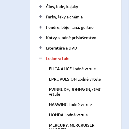
n
Člny, lode, kajaky
e
l
Farby, laky a chémia
Fendre, bóje, laná, gurtne
Kotvy a lodné príslušenstvo
Literatúra a DVD
Lodné vrtule
ELICA ALICE Lodné vrtule
EPROPULSION Lodné vrtule
EVINRUDE, JOHNSON, OMC
vrtule
HASWING Lodné vrtule
HONDA Lodné vrtule
MERCURY, MERCRUISER,