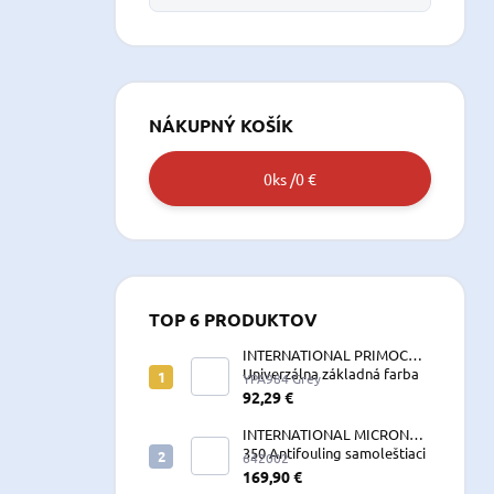
NÁKUPNÝ KOŠÍK
0
ks /
0 €
TOP 6 PRODUKTOV
INTERNATIONAL PRIMOCON
Univerzálna základná farba
YPA984 Grey
2,5 L sivá
92,29 €
INTERNATIONAL MICRON
350 Antifouling samoleštiaci
642002
2,5 L
169,90 €