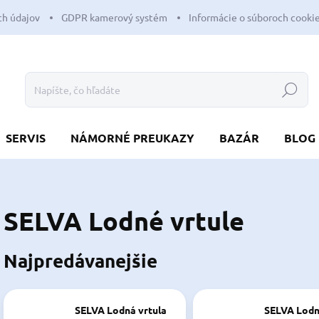
h údajov
GDPR kamerový systém
Informácie o súboroch cooki
Hľadať
SERVIS
NÁMORNÉ PREUKAZY
BAZÁR
BLOG
SELVA Lodné vrtule
Najpredávanejšie
SELVA Lodná vrtula
SELVA Lodn