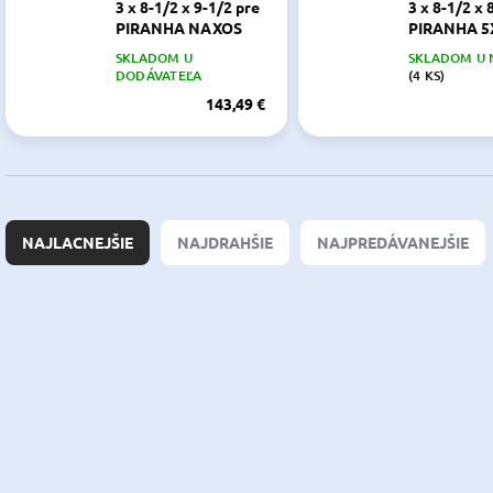
3 x 8-1/2 x 9-1/2 pre
3 x 8-1/2 x 
PIRANHA NAXOS
PIRANHA 5
5XS
SKLADOM U
SKLADOM U 
SELVA YAMAHA 15231-
DODÁVATEĽA
(4 KS)
D05-0100 2505430
143,49 €
R
a
NAJLACNEJŠIE
NAJDRAHŠIE
NAJPREDÁVANEJŠIE
d
e
n
V
i
ý
NOVINKA
OSC-52.305.55
6G1-
e
p
p
i
r
s
o
p
d
r
u
o