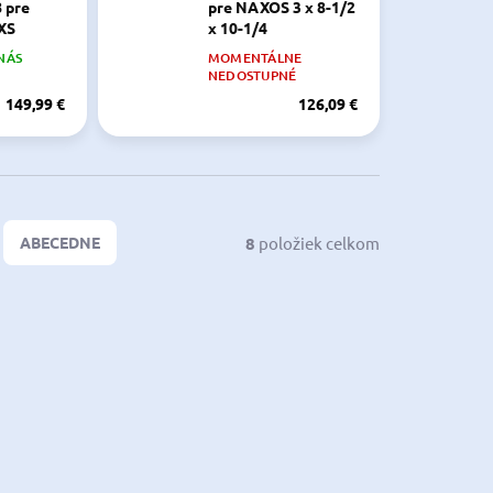
8 pre
pre NAXOS 3 x 8-1/2
XS
x 10-1/4
NÁS
MOMENTÁLNE
NEDOSTUPNÉ
149,99 €
126,09 €
8
položiek celkom
ABECEDNE
45954-00
6G1-45941-00