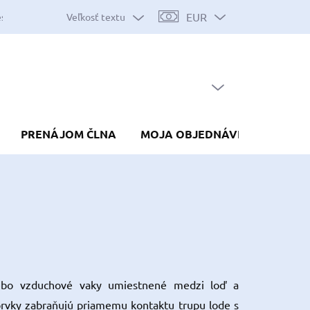
EUR
Veľkosť textu
es
Mapa serveru
Predávané značky
Nákup na splátky
Do
PRÁZDNY KOŠÍK
NÁKUPNÝ
KOŠÍK
PRENÁJOM ČLNA
MOJA OBJEDNÁVKA
ebo vzduchové vaky umiestnené medzi loď a
prvky zabraňujú priamemu kontaktu trupu lode s