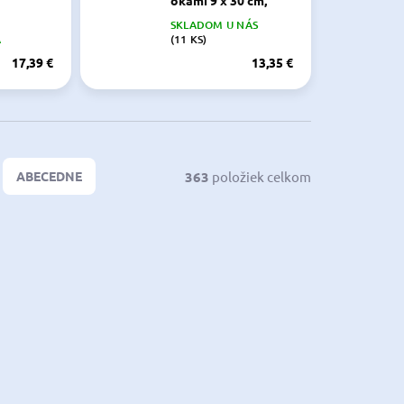
okami 9 x 30 cm,
modro-biely
SKLADOM U NÁS
00718
A
(11 KS)
17,39 €
13,35 €
363
položiek celkom
ABECEDNE
NOVINKA
P201916
PG-P201920