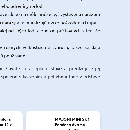
ebo odreniny na lodi.
stave alebo na móle, môže byť vystavená nárazom
ú nárazy a minimalizujú riziko poškodenia trupu.
ej od iných lodí alebo od prístavných stien, čo
 v rôznych veľkostiach a tvaroch, takže sa dajú
sú používané.
držiavate ju v lepšom stave a predlžujete jej
á spojené s kotvením a pohybom lode v prístave
der s
MAJONI MINI SK1
m 12 x
Fender s dvoma