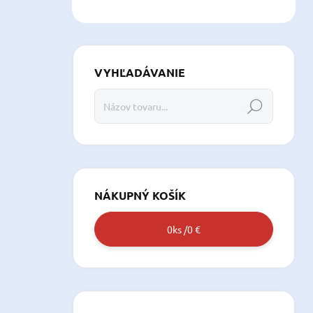
VYHĽADÁVANIE
Hľadať
NÁKUPNÝ KOŠÍK
0
ks /
0 €