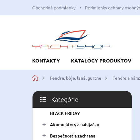
Prejsť
Obchodné podmienky
Podmienky ochrany osobnýc
na
obsah
KONTAKTY
KATALÓGY PRODUKTOV
Domov
Fendre, bóje, laná, gurtne
Fendre a nára
B
Kategórie
o
Preskočiť
č
kategórie
BLACK FRIDAY
n
ý
Akumulátory a nabíjačky
p
a
Bezpečnosť a záchrana