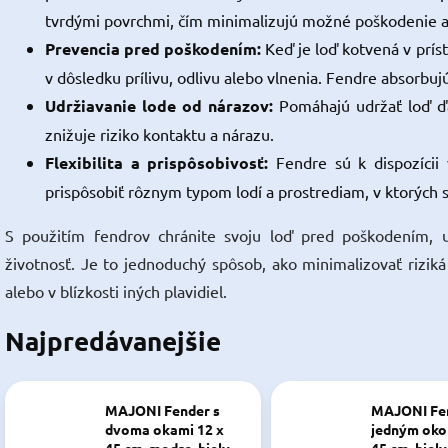
tvrdými povrchmi, čím minimalizujú možné poškodenie al
Prevencia pred poškodením:
Keď je loď kotvená v prí
v dôsledku prílivu, odlivu alebo vlnenia. Fendre absorbuj
Udržiavanie lode od nárazov:
Pomáhajú udržať loď ďal
znižuje riziko kontaktu a nárazu.
Flexibilita a prispôsobivosť:
Fendre sú k dispozícii
prispôsobiť rôznym typom lodí a prostrediam, v ktorých 
S použitím fendrov chránite svoju loď pred poškodením, u
životnosť. Je to jednoduchý spôsob, ako minimalizovať rizik
alebo v blízkosti iných plavidiel.
Najpredávanejšie
MAJONI Fender s
MAJONI Fen
dvoma okami 12 x
jedným oko