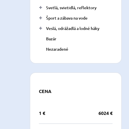
Svetlá, svietidlá, reflektory
Šport a zábava na vode
Veslá, odrážadlá a lodné háky
Bazár
Nezaradené
CENA
1
€
6024
€