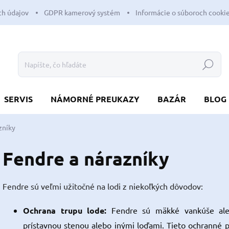
h údajov
GDPR kamerový systém
Informácie o súboroch cooki
Hľadať
SERVIS
NÁMORNÉ PREUKAZY
BAZÁR
BLOG
zníky
Fendre a nárazníky
Fendre sú veľmi užitočné na lodi z niekoľkých dôvodov:
Ochrana trupu lode:
Fendre sú mäkké vankúše al
prístavnou stenou alebo inými loďami. Tieto ochranné 