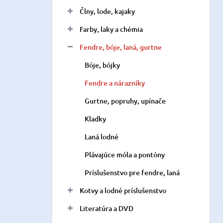
n
Člny, lode, kajaky
e
l
Farby, laky a chémia
Fendre, bóje, laná, gurtne
Bóje, bójky
Fendre a nárazníky
Gurtne, popruhy, upínače
Kladky
Laná lodné
Plávajúce móla a pontóny
Príslušenstvo pre fendre, laná
Kotvy a lodné príslušenstvo
Literatúra a DVD