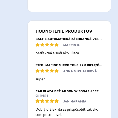
HODNOTENIE PRODUKTOV
BALTIC AUTOMATICKÁ ZÁCHRANNÁ VESTA BREEZE 165 N NAVY MODRÁ
MARTIN K.
perfektná a sedí ako uliata
STEDI MARINE MICRO TOUCH 7.8 BIELE/ČERVENÉ LED SVETLO 197,8 × 26,3 × 39,2 MM IP68
ANNA MICHALIKOVÁ
super
RAILBLAZA DRŽIAK SONDY SONARU PRE KAJAK & KANOE XXL
08-4085-11
JAN HARAMIA
Dobrý držiak, dá sa prispôsobiť tak ako
som potreboval.