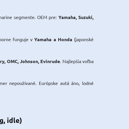
 marine segmente. OEM pre:
Yamaha, Suzuki,
borne funguje v
Yamaha a Honda
(japonské
ry, OMC, Johnson, Evinrude
. Najlepšia voľba
er nepoužívané. Európske autá áno, lodné
, idle)