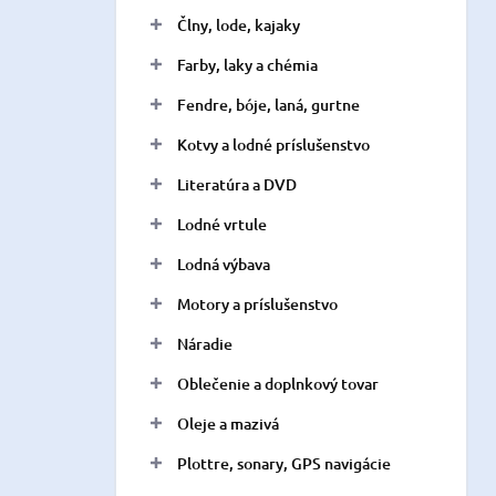
n
Člny, lode, kajaky
e
l
Farby, laky a chémia
Fendre, bóje, laná, gurtne
Kotvy a lodné príslušenstvo
Literatúra a DVD
Lodné vrtule
Lodná výbava
Motory a príslušenstvo
Náradie
Oblečenie a doplnkový tovar
Oleje a mazivá
Plottre, sonary, GPS navigácie