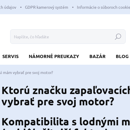
h údajov
GDPR kamerový systém
Informácie o súboroch cooki
Hľadať
SERVIS
NÁMORNÉ PREUKAZY
BAZÁR
BLOG
si mám vybrať pre svoj motor?
Ktorú značku zapaľovacíc
vybrať pre svoj motor?
Kompatibilita s lodnými 