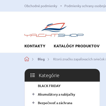
Prejsť
Obchodné podmienky
Podmienky ochrany osobnýc
na
obsah
KONTAKTY
KATALÓGY PRODUKTOV
Domov
Blog
Ktorú značku zapaľovacích sviečok 
B
Kategórie
o
Preskočiť
č
kategórie
BLACK FRIDAY
n
ý
Akumulátory a nabíjačky
p
a
Bezpečnosť a záchrana