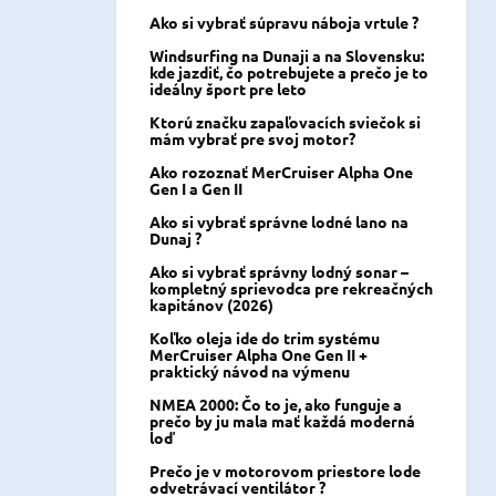
Ako si vybrať súpravu náboja vrtule ?
Windsurfing na Dunaji a na Slovensku:
kde jazdiť, čo potrebujete a prečo je to
ideálny šport pre leto
Ktorú značku zapaľovacích sviečok si
mám vybrať pre svoj motor?
Ako rozoznať MerCruiser Alpha One
Gen I a Gen II
Ako si vybrať správne lodné lano na
Dunaj ?
Ako si vybrať správny lodný sonar –
kompletný sprievodca pre rekreačných
kapitánov (2026)
Koľko oleja ide do trim systému
MerCruiser Alpha One Gen II +
praktický návod na výmenu
NMEA 2000: Čo to je, ako funguje a
prečo by ju mala mať každá moderná
loď
Prečo je v motorovom priestore lode
odvetrávací ventilátor ?