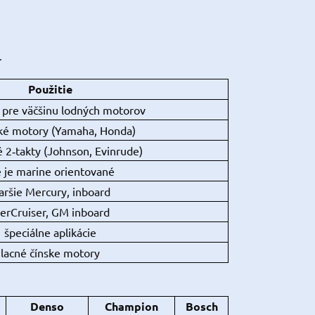
.
Použitie
e pre väčšinu lodných motorov
ké motory (Yamaha, Honda)
 2‑takty (Johnson, Evinrude)
e je marine orientované
aršie Mercury, inboard
erCruiser, GM inboard
špeciálne aplikácie
lacné čínske motory
Denso
Champion
Bosch