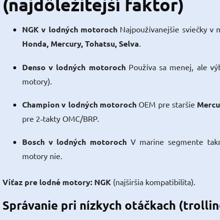
(najdôležitejší faktor)
NGK v lodných motoroch
Najpoužívanejšie sviečky v
Honda, Mercury, Tohatsu, Selva
.
Denso v lodných motoroch
Používa sa menej, ale vý
motory).
Champion v lodných motoroch
OEM pre staršie
Mercu
pre 2‑takty OMC/BRP.
Bosch v lodných motoroch
V marine segmente takm
motory nie.
Víťaz pre lodné motory:
NGK
(najširšia kompatibilita).
Správanie pri nízkych otáčkach (trolling