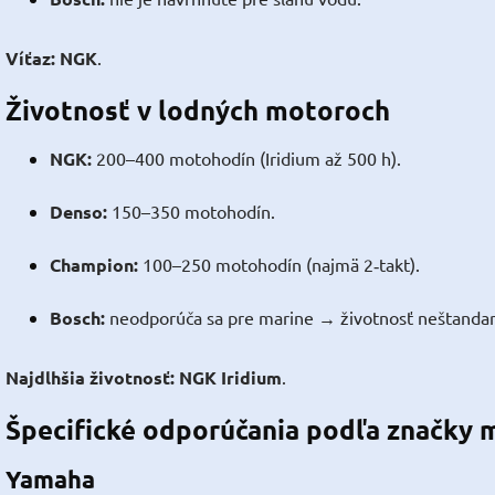
Víťaz:
NGK
.
Životnosť v lodných motoroch
NGK:
200–400 motohodín (Iridium až 500 h).
Denso:
150–350 motohodín.
Champion:
100–250 motohodín (najmä 2‑takt).
Bosch:
neodporúča sa pre marine → životnosť neštanda
Najdlhšia životnosť:
NGK Iridium
.
Špecifické odporúčania podľa značky 
Yamaha