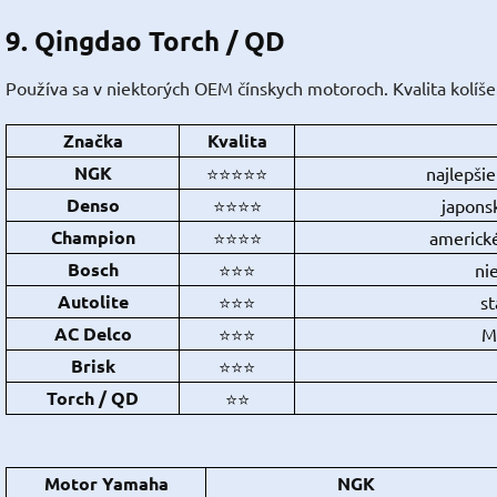
9.
Qingdao Torch / QD
Používa sa v niektorých OEM čínskych motoroch. Kvalita kolíše
Značka
Kvalita
NGK
⭐⭐⭐⭐⭐
najlepši
Denso
⭐⭐⭐⭐
japons
Champion
⭐⭐⭐⭐
americké
Bosch
⭐⭐⭐
ni
Autolite
⭐⭐⭐
st
AC Delco
⭐⭐⭐
M
Brisk
⭐⭐⭐
Torch / QD
⭐⭐
Motor Yamaha
NGK