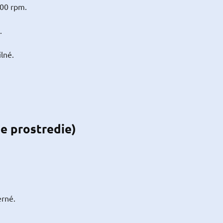
900 rpm.
.
lné.
ne prostredie)
erné.