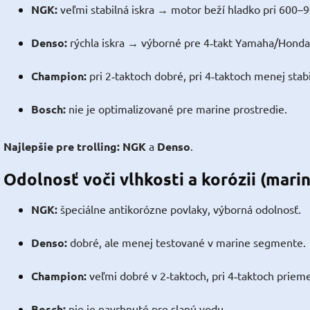
NGK:
veľmi stabilná iskra → motor beží hladko pri 600–
Denso:
rýchla iskra → výborné pre 4‑takt Yamaha/Honda
Champion:
pri 2‑taktoch dobré, pri 4‑taktoch menej stabi
Bosch:
nie je optimalizované pre marine prostredie.
Najlepšie pre trolling:
NGK
a
Denso
.
Odolnosť voči vlhkosti a korózii (mari
NGK:
špeciálne antikorózne povlaky, výborná odolnosť.
Denso:
dobré, ale menej testované v marine segmente.
Champion:
veľmi dobré v 2‑taktoch, pri 4‑taktoch priem
Bosch:
nie je navrhnuté pre slanú vodu.