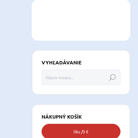
VYHĽADÁVANIE
Hľadať
NÁKUPNÝ KOŠÍK
0
ks /
0 €