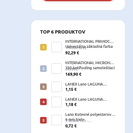
TOP 6 PRODUKTOV
INTERNATIONAL PRIMOCON
Univerzálna základná farba
YPA984 Grey
2,5 L sivá
92,29 €
INTERNATIONAL MICRON
350 Antifouling samoleštiaci
642002
2,5 L
169,90 €
LANEX Lano LAGUNA
vyväzovacie, kotevné
1,15 €
polyesterové 8-24 mm
LANEX Lano LAGUNA
vyväzovacie, kotevné
1,18 €
polyesterové 8-24 mm
Lano Kotevné polyesterové
6 mm biele
3 Strand PES -
W060LKE5A200R (122060)
0,72 €