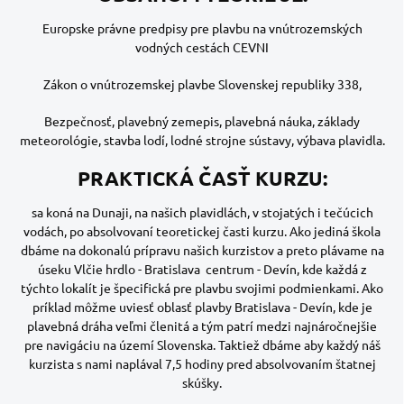
Europske právne predpisy pre plavbu na vnútrozemských
vodných cestách CEVNI
Zákon o vnútrozemskej plavbe Slovenskej republiky 338,
Bezpečnosť, plavebný zemepis, plavebná náuka, základy
meteorológie, stavba lodí, lodné strojne sústavy, výbava plavidla.
PRAKTICKÁ ČASŤ KURZU:
sa koná na Dunaji, na našich plavidlách, v stojatých i tečúcich
vodách, po absolvovaní teoretickej časti kurzu. Ako jediná škola
dbáme na dokonalú prípravu našich kurzistov a preto plávame na
úseku Vlčie hrdlo - Bratislava centrum - Devín, kde každá z
týchto lokalít je špecifická pre plavbu svojimi podmienkami. Ako
príklad môžme uviesť oblasť plavby Bratislava - Devín, kde je
plavebná dráha veľmi členitá a tým patrí medzi najnáročnejšie
pre navigáciu na území Slovenska. Taktiež dbáme aby každý náš
kurzista s nami naplával 7,5 hodiny pred absolvovaním štatnej
skúšky.