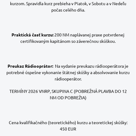
kurzom. Spravidla kurz prebieha v Piatok, v Sobotu a v Nedeľu
počas celého dňa.
Praktická časť kurzu:
200 NM naplávanej praxe potvrdenej
certifikovaným kapitánom so záverečnou skúškou.
Preukaz Rádiooprátor:
Na vydanie preukazu rádiooperátora je
potrebné úspešne vykonanie štátnej skúšky a absolvovanie kurzu
rádiooperátor.
TERMÍNY 2026 VNRP, SKUPINA C (POBREŽNÁ PLAVBA DO 12
NM OD POBREŽIA)
Cena kvalifikačného (teoretického) kurzu a teoretickej skúšky:
450 EUR