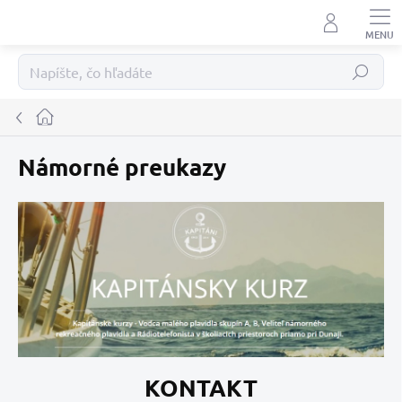
Prejsť
na
obsah
Hľadať
Domov
Námorné preukazy
KONTAKT