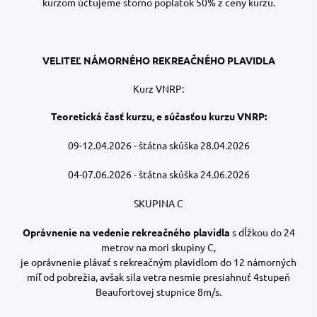
kurzom účtujeme storno poplatok 50% z ceny kurzu.
VELITEĽ NÁMORNÉHO REKREAČNÉHO PLAVIDLA
Kurz VNRP:
Teoretická časť kurzu, e súčasťou kurzu VNRP:
09-12.04.2026 - štátna skúška 28.04.2026
04-07.06.2026 - štátna skúška 24.06.2026
SKUPINA C
Oprávnenie na vedenie rekreačného plavidla
s dĺžkou do 24
metrov na mori skupiny C,
je oprávnenie plávať s rekreačným plavidlom do 12 námorných
míľ od pobrežia, avšak sila vetra nesmie presiahnuť 4stupeň
Beaufortovej stupnice 8m/s.