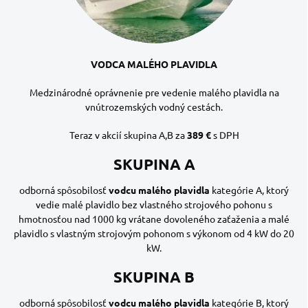
VODCA MALÉHO PLAVIDLA
Medzinárodné oprávnenie pre vedenie malého plavidla na
vnútrozemských vodný cestách.
Teraz v akcií skupina A,B za
389 €
s DPH
SKUPINA A
odborná spôsobilosť
vodcu malého plavidla
kategórie A, ktorý
vedie malé plavidlo bez vlastného strojového pohonu s
hmotnosťou nad 1000 kg vrátane dovoleného zaťaženia a malé
plavidlo s vlastným strojovým pohonom s výkonom od 4 kW do 20
kW.
SKUPINA B
odborná spôsobilosť
vodcu malého plavidla
kategórie B, ktorý