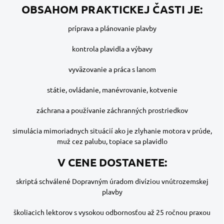
OBSAHOM PRAKTICKEJ ČASTI JE:
príprava a plánovanie plavby
kontrola plavidla a výbavy
vyväzovanie a práca s lanom
státie, ovládanie, manévrovanie, kotvenie
záchrana a používanie záchranných prostriedkov
simulácia mimoriadnych situácií ako je zlyhanie motora v prúde,
muž cez palubu, topiace sa plavidlo
V CENE DOSTANETE:
skriptá schválené Dopravným úradom divíziou vnútrozemskej
plavby
školiacich lektorov s vysokou odbornosťou až 25 ročnou praxou