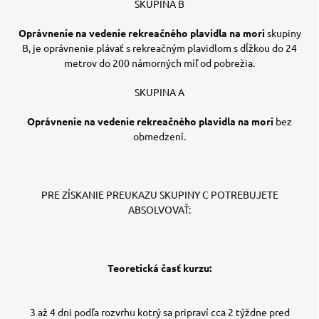
SKUPINA B
Oprávnenie na vedenie rekreačného plavidla na mori
skupiny
B, je oprávnenie plávať s rekreačným plavidlom s dĺžkou do 24
metrov do 200 námorných míľ od pobrežia.
SKUPINA A
Oprávnenie na vedenie rekreačného plavidla na mori
bez
obmedzení.
PRE ZÍSKANIE PREUKAZU SKUPINY C POTREBUJETE
ABSOLVOVAŤ:
Teoretická časť kurzu:
3 až 4 dni podľa rozvrhu kotrý sa pripraví cca 2 týždne pred