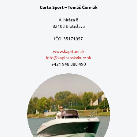
Certo Sport – Tomáš Čermák
A. Mráza 8
82103 Bratislava
IČO: 35171057
www.kapitani.sk
info@kapitanskykurz.sk
+421 948 888 490