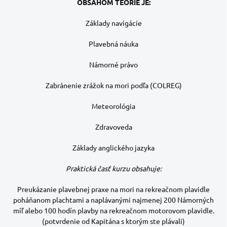
OBSAHOM TEÓRIE JE:
Základy navigácie
Plavebná náuka
Námorné právo
Zabránenie zrážok na mori podľa (COLREG)
Meteorológia
Zdravoveda
Základy anglického jazyka
Praktická časť kurzu obsahuje:
Preukázanie plavebnej praxe na mori na rekreačnom plavidle
poháňanom plachtami a naplávanými najmenej 200 Námorných
míľ alebo 100 hodín plavby na rekreačnom motorovom plavidle.
(potvrdenie od Kapitána s ktorým ste plávali)