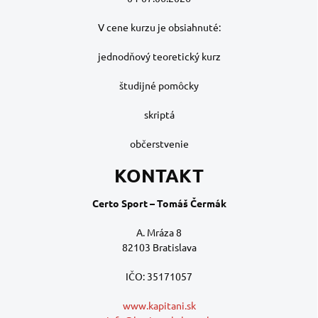
V cene kurzu je obsiahnuté:
jednodňový teoretický kurz
študijné pomôcky
skriptá
občerstvenie
KONTAKT
Certo Sport – Tomáš Čermák
A. Mráza 8
82103 Bratislava
IČO: 35171057
www.kapitani.sk