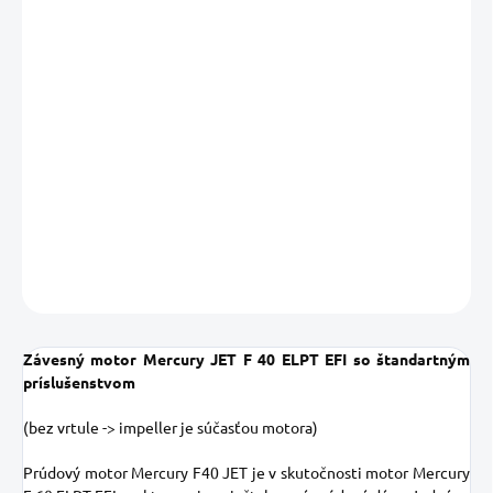
9 023,58 € bez DPH
Jednotková
NA ZÁVÄZNÚ OBJEDNÁVKU
cena:
MOŽNOSTI
DORUČENIA
−
+
Pridať do košíka
DETAILNÉ INFORMÁCIE
OPÝTAŤ SA
STRÁŽIŤ
Uložiť
Závesný motor Mercury JET F 40 ELPT EFI so štandartným
príslušenstvom
(bez vrtule -> impeller je súčasťou motora)
Prúdový motor Mercury F40 JET je v skutočnosti motor Mercury