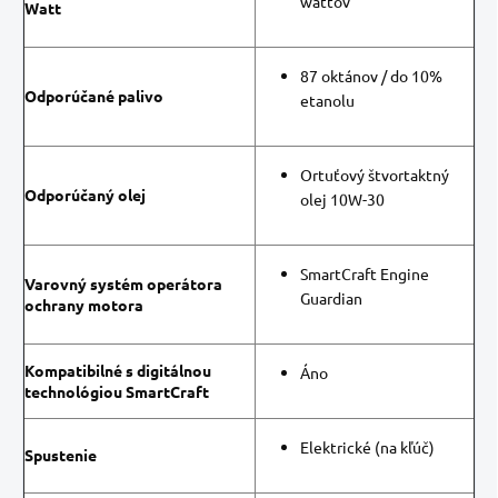
wattov
Watt
87 oktánov / do 10%
Odporúčané palivo
etanolu
Ortuťový štvortaktný
Odporúčaný olej
olej 10W-30
SmartCraft Engine
Varovný systém operátora
Guardian
ochrany motora
Kompatibilné s digitálnou
Áno
technológiou SmartCraft
Elektrické (na kľúč)
Spustenie