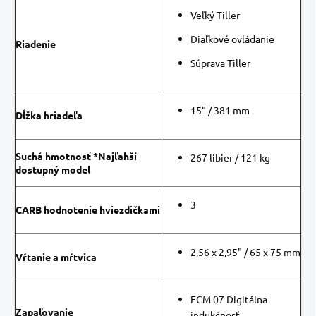
Veľký Tiller
Diaľkové ovládanie
Riadenie
Súprava Tiller
15" / 381 mm
Dĺžka hriadeľa
Suchá hmotnosť *Najľahší
267 libier / 121 kg
dostupný model
3
CARB hodnotenie hviezdičkami
2,56 x 2,95" / 65 x 75 mm
Vŕtanie a mŕtvica
ECM 07 Digitálna
Zapaľovanie
indukčnosť