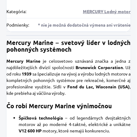
Kategória
:
MERCURY Lodný motor
Podmienky
:
* nie je možná dodatočná výmena ani vrátenie
Mercury Marine – svetový líder v lodných
pohonných systémoch
Mercury Marine
je celosvetovo uznávaná značka a jedna z
najdôležitejších divízií spoločnosti
Brunswick Corporation
. Už
od roku
1939
sa špecializuje na vývoj a výrobu lodných motorov a
kompletných pohonných systémov pre rekreačné, komerčné aj
profesionálne využitie. Sídli v
Fond du Lac, Wisconsin (USA)
,
kde prebieha aj väčšina výroby.
Čo robí Mercury Marine výnimočnou
Špičková technológia
– od legendárnych dvojtaktných
motorov až po moderné 4‑taktné, elektrické a unikátne
V12 600 HP
motory, ktoré nemajú konkurenciu.