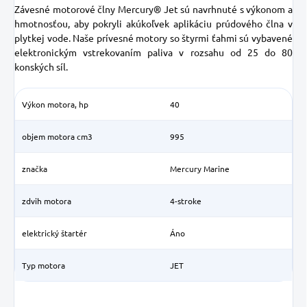
Závesné motorové člny Mercury® Jet sú navrhnuté s výkonom a
hmotnosťou, aby pokryli akúkoľvek aplikáciu prúdového člna v
plytkej vode.
Naše prívesné motory so štyrmi ťahmi sú vybavené
elektronickým vstrekovaním paliva v rozsahu od 25 do 80
konských síl.
Výkon motora, hp
40
objem motora cm3
995
značka
Mercury Marine
zdvih motora
4-stroke
elektrický štartér
Áno
Typ motora
JET