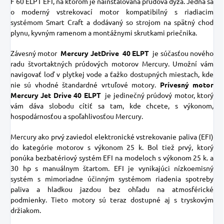
F 60 ELPT EFI, na ktorom je nainštalovaná prúdová dýza. Jedná sa
o moderný vstrekovací motor kompatibilný s riadiacim
systémom Smart Craft a dodávaný so strojom na spätný chod
plynu, kyvným ramenom a montážnymi skrutkami priečnika.
Závesný motor
Mercury JetDrive
40 ELPT
je súčasťou nového
radu štvortaktných prúdových motorov Mercury.
Umožní vám
navigovať loď v plytkej vode a ťažko dostupných miestach, kde
nie sú vhodné štandardné vrtuľové motory.
Prívesný motor
Mercury Jet Drive 40 ELPT
je
jedinečný prúdový motor, ktorý
vám dáva slobodu cítiť sa tam, kde chcete, s výkonom,
hospodárnosťou a spoľahlivosťou Mercury.
Mercury ako prvý zaviedol elektronické vstrekovanie paliva (EFI)
do kategórie motorov s výkonom 25 k.
Bol tiež prvý, ktorý
ponúka bezbatériový systém EFI na modeloch s výkonom 25 k.
a
30 hp
s manuálnym štartom.
EFI je vynikajúci nízkoemisný
systém s mimoriadne účinným systémom riadenia spotreby
paliva a hladkou jazdou bez ohľadu na atmosférické
podmienky.
Tieto motory sú teraz dostupné aj s tryskovým
držiakom.