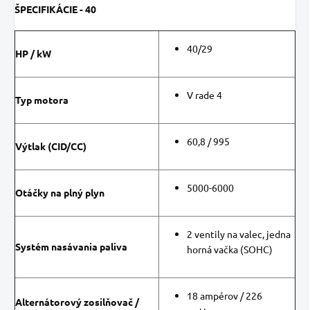
ŠPECIFIKÁCIE - 40
40/29
HP / kW
V rade 4
Typ motora
60,8 / 995
Výtlak (CID/CC)
5000-6000
Otáčky na plný plyn
2 ventily na valec, jedna
Systém nasávania paliva
horná vačka (SOHC)
18 ampérov / 226
Alternátorový zosilňovač /