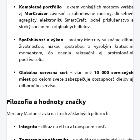
Kompletné portfólio
– okrem vonkajších motorov vyrába
aj
MerCruiser
závesné a zabudované motory, dieselové
agregáty, elektroniku SmartCraft, lodné príslušenstvo a
široký sortiment originálnych dielov.
Spoľahlivosť a výkon
– motory Mercury sú známe dlhou
životnosťou, nízkou spotrebou a vysokým krútiacim
momentom, čo ocenia rekreační aj profesionálni
používatelia.
Globálna servisná sieť
– viac než
10 000 servisných
miest
po celom svete zabezpečuje dostupnosť dielov aj
odborného servisu.
Filozofia a hodnoty značky
Mercury Marine stavia na troch základných pilieroch:
Integrita
– dôraz na etiku a transparentnosť.
Zameranie na zákazníka
– produkty sú navrhnuté tak, aby