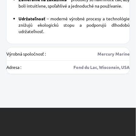
boli intuitívne, spoľahlivé a jednoduché na používanie.
Udržateľnosť
– moderné výrobné procesy a technológie
znižujú ekologickú stopu a podporujú dlhodobú
udržateľnosť.
Výrobná spoločnosť
:
Mercury Marine
Adresa
:
Fond du Lac, Wisconsin, USA
Z
á
p
ä