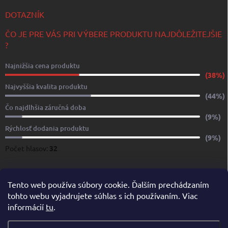
DOTAZNÍK
ČO JE PRE VÁS PRI VÝBERE PRODUKTU NAJDÔLEŽITEJŠIE
?
Najnižšia cena produktu
(38%)
Najvyššia kvalita produktu
(44%)
Čo najdlhšia záručná doba
(9%)
Rýchlosť dodania produktu
(9%)
Počet hlasov:
32
www.yachtshop.sk
www.limoservices.sk
www.taxisluzba.com
Tento web používa súbory cookie. Ďalším prechádzaním
tohto webu vyjadrujete súhlas s ich používaním. Viac
www.airporttaxi.sk
www.taxischwechat.sk
informácií
tu
.
Pricemania.sk – Porovnanie cien