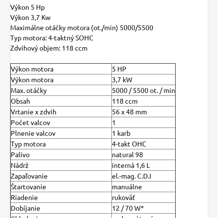
Výkon 5 Hp
Výkon 3,7 Kw
Maximálne otáčky motora
(ot./min)
5000/5500
Typ motora:
4-taktný SOHC
Zdvihový objem:
118 ccm
Výkon motora
5 HP
Výkon motora
3,7 kW
Max. otáčky
5000 / 5500 ot. / min
Obsah
118 ccm
Vrtanie x zdvih
56 x 48 mm
Počet valcov
1
Plnenie valcov
1 karb
Typ motora
4-takt OHC
Palivo
natural 98
Nádrž
interná 1,6 L
Zapaľovanie
el.-mag. C.D.I
Štartovanie
manuálne
Riadenie
rukoväť
Dobíjanie
12 / 70 W*