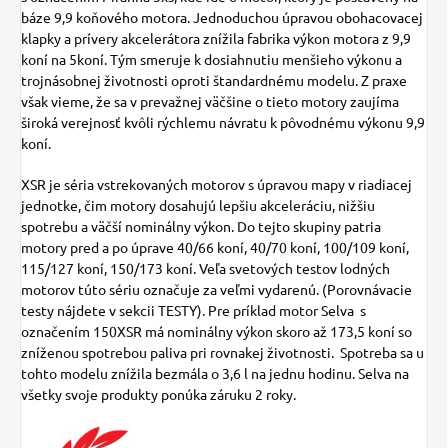
báze 9,9 koňového motora. Jednoduchou úpravou obohacovacej
klapky a prívery akcelerátora znížila fabrika výkon motora z 9,9
koní na 5koní. Tým smeruje k dosiahnutiu menšieho výkonu a
trojnásobnej životnosti oproti štandardnému modelu. Z praxe
však vieme, že sa v prevažnej väčšine o tieto motory zaujíma
široká verejnosť kvôli rýchlemu návratu k pôvodnému výkonu 9,9
koní.
XSR je séria vstrekovaných motorov s úpravou mapy v riadiacej
jednotke, čim motory dosahujú lepšiu akceleráciu, nižšiu
spotrebu a väčší nominálny výkon. Do tejto skupiny patria
motory pred a po úprave 40/66 koní, 40/70 koní, 100/109 koní,
115/127 koní, 150/173 koní. Veľa svetových testov lodných
motorov túto sériu označuje za veľmi vydarenú. (Porovnávacie
testy nájdete v sekcii TESTY). Pre príklad motor Selva s
označením 150XSR má nominálny výkon skoro až 173,5 koní so
zníženou spotrebou paliva pri rovnakej životnosti. Spotreba sa u
tohto modelu znížila bezmála o 3,6 l na jednu hodinu. Selva na
všetky svoje produkty ponúka záruku 2 roky.