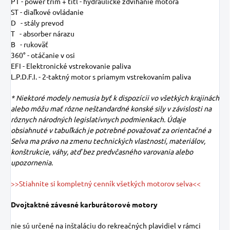
PT - power trim + titl - hydraulické zdvíhanie motora
ST - diaľkové ovládanie
D - stály prevod
T - absorber nárazu
B - rukoväť
360° - otáčanie v osi
EFI - Elektronické vstrekovanie paliva
L.P.D.F.I. - 2-taktný motor s priamym vstrekovaním paliva
*
Niektoré modely nemusia byť k dispozícii vo všetkých krajinách
alebo môžu mať rôzne neštandardné konské sily v závislosti na
rôznych národných legislatívnych podmienkach. Údaje
obsiahnuté v tabuľkách je potrebné považovať za orientačné a
Selva ma právo na zmenu technických vlastností, materiálov,
konštrukcie, váhy, atď bez predvčasného varovania alebo
upozornenia.
>>Stiahnite si kompletný cenník všetkých motorov selva<<
Dvojtaktné závesné karburátorové motory
nie sú určené na inštaláciu do rekreačných plavidiel v rámci