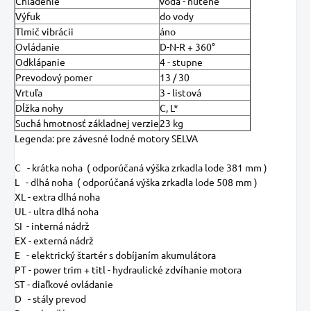
Chladenie
voda - nútené
Výfuk
do vody
Tlmič vibrácii
áno
Ovládanie
D-N-R + 360°
Odklápanie
4 - stupne
Prevodový pomer
13 / 30
Vrtuľa
3 - listová
Dĺžka nohy
C, L*
Suchá hmotnosť základnej verzie
23 kg
Legenda: pre závesné lodné motory SELVA
C - krátka noha ( odporúčaná výška zrkadla lode 381 mm )
L - dlhá noha ( odporúčaná výška zrkadla lode 508 mm )
XL - extra dlhá noha
UL - ultra dlhá noha
SI - interná nádrž
EX - externá nádrž
E - elektrický štartér s dobíjaním akumulátora
PT - power trim + titl - hydraulické zdvíhanie motora
ST - diaľkové ovládanie
D - stály prevod