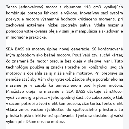
Tento jednovalcový motor s objemom 118 cm3 vynikajúco
kombinuje potrebu ľahkosti a výkonu.
Inovatívny sací systém
poskytuje motoru významné hodnoty krútiaceho momentu pri
zachovaní extrémne nízkej spotreby paliva.
Vďaka mazaniu
pomocou vstrekovania oleja v saní je manipulácia a skladovanie
mimoriadne praktické.
SEA BASS sú motory úplne novej generácie. Sú konštruované
iným spôsobom ako bežné motory. Používajú tzv. suchý kárter,
čo znamená že motor pracuje bez oleja v olejovej vani. Túto
technológiu používa aj značka Porsche pri konštrukcii svojich
motorov a dosiahla sa aj nižšia váha motorov. Pri preprave sa
nemôže stať aby Vám olej vytiekol. Zásoba oleja potrebného na
mazanie je v zásobníku umiestnenom pod krytom motora.
Množstvo oleja na mazanie si SEA BASS dávkuje sám.Motor
využíva energiu piesta v jeho spodnej časti, čo zabezpečuje tlak
v sacom potrubí a tvorí efekt kompresora, čiže turba. Tento efekt
vtláča zmes väčšou rýchlosťou do spaľovacieho priestoru, čo
prináša lepšiu efektívnosť spaľovania. Týmto sa dosiahol aj väčší
výkon pri nižšom obsahu motora.