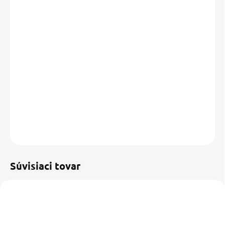
cena:
MÔŽEME
DORUČIŤ DO:
10.08.2026
MOŽNOSTI
DORUČENIA
−
+
Pridať do košíka
DETAILNÉ INFORMÁCIE
OPÝTAŤ SA
STRÁŽIŤ
Uložiť
Súvisiaci tovar