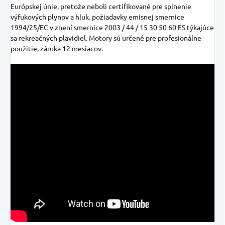
Európskej únie, pretože neboli certifikované pre splnenie
výfukových plynov a hluk. požiadavky emisnej smernice
1994/25/EC v znení smernice 2003 / 44 / 15 30 50 60 ES týkajúce
sa rekreačných plavidiel. Motory sú určené pre profesionálne
použitie, záruka 12 mesiacov.