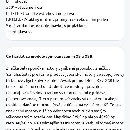
B - rukoväť
360° - otáčanie v osi
EFI - Elektronické vstrekovanie paliva
L.P.D.F.I. - 2-taktný motor s priamym vstrekovaním paliva
* neštandardné, na objednávku, s príplatkom
-- nedodáva sa
Čo hľadať za modelovým označením XS a XSR.
Značka Selva ponúka motory vyrábané japonskou značkou
Yamaha. Selva prevažne predáva japonské motory vo svojej bielej
farbe bez akýchkoľvek zmien. Avšak pri modeloch XS a XSR ide
trosku odlišnou cestou. Jednotlivé modely upravuje a
označuje. Za číselným radom výkonu na kapote pridáva
písmenové znaky. Tieto písmenové znaky sú označením akejsi
evolúcie daného motora. Prvá evolúcia má označenie XS. Tento
znak nesú motory nižších výkonnostných tried s malým
výkonnostným rozdielom. Napríklad 5/9,9 hp alebo 40/50 hp
resp. 40/60 hp. Najznámejším zástupcom je karburátorový motor
s označením Piranha 5xs, kde ide o motor, ktorý je postavený na