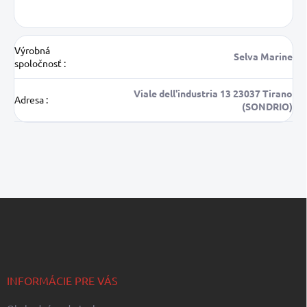
Výrobná
Selva Marine
spoločnosť
:
Viale dell'industria 13 23037 Tirano
Adresa
:
(SONDRIO)
Z
á
p
ä
t
i
INFORMÁCIE PRE VÁS
e