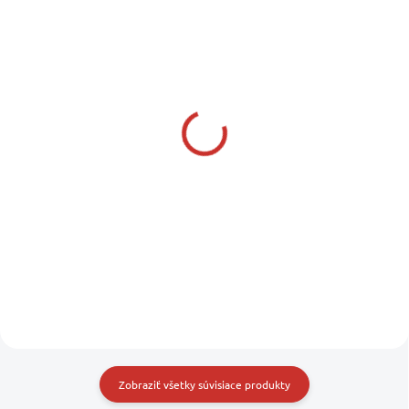
SKLADOM U NÁS
SKLADOM U NÁS
(5 KS)
(1 KS)
MOTUL MARINE
OSCULATI Prepravný
OUTBOARD TECH 10W-
obal polstrovaný na
40 Motorový olej 1 L
motor 2,5/3,5/5/6 HP
12,90 €
104,90 €
10,49 € bez DPH
85,28 € bez DPH
Do košíka
Do košíka
Zobraziť všetky súvisiace produkty