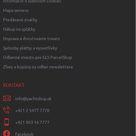
Informácie o súboroch cookies
s
u
Mapa serveru
Predávané značky
Nákup na splátky
Doprava a doručovanie tovaru
Spôsoby platby a vysvetlívky
Odberné miesto pre GLS ParcelShop
Zľavy a kupóny za odber newslettera
KONTAKT
info
@
yachtshop.sk
+421 2 5477 7770
+421 903 16 7777
Facebook