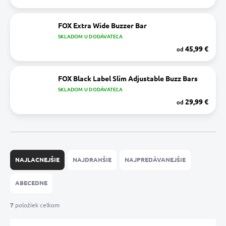
FOX Extra Wide Buzzer Bar
SKLADOM U DODÁVATEĽA
45,99 €
od
FOX Black Label Slim Adjustable Buzz Bars
SKLADOM U DODÁVATEĽA
29,99 €
od
R
a
NAJLACNEJŠIE
NAJDRAHŠIE
NAJPREDÁVANEJŠIE
d
e
ABECEDNE
n
i
7
položiek celkom
e
p