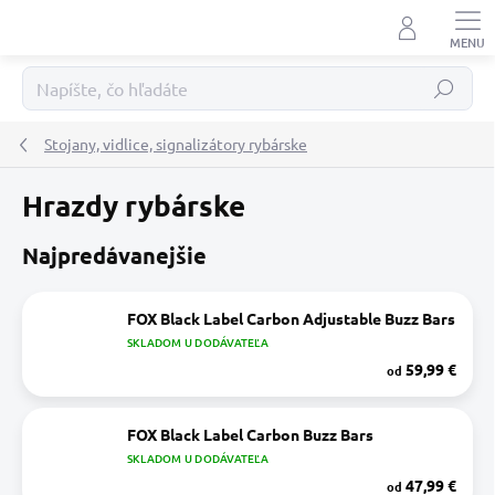
Prejsť
na
obsah
Hľadať
Stojany, vidlice, signalizátory rybárske
Hrazdy rybárske
Najpredávanejšie
FOX Black Label Carbon Adjustable Buzz Bars
SKLADOM U DODÁVATEĽA
59,99 €
od
FOX Black Label Carbon Buzz Bars
SKLADOM U DODÁVATEĽA
47,99 €
od