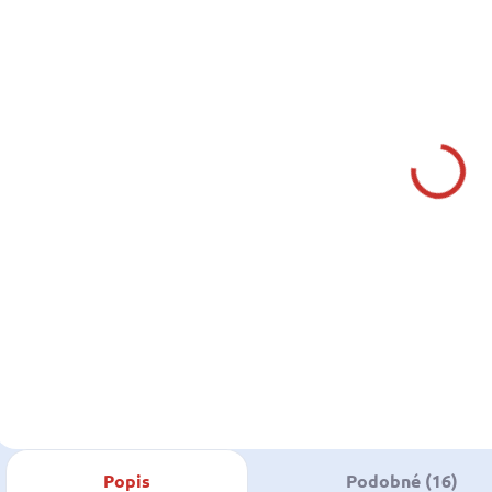
SKLADOM U
SKLADOM U DODÁVATEĽA
DODÁVATEĽA
FINNORD
GOBIUS
SPOJOVACIE
GOBIUS C
PUZDRO PRE MOTOR
externý
STERNDRIVE/COBRA
snímač
80,30 €
414,50 €
od
OR.REF.912374-1
hladiny 12/24
65,28 € bez DPH
od 336,99 € bez
o
V
DPH
GOBIUS C
W
Do košíka
external level
i
Detail
sensor 12/24 V
FINNORD
Popis
Podobné (16)