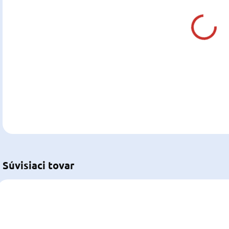
DO:
13.0
MOŽ
DOR
DETA
U
Súvisiaci tovar
NOVINKA
NOVINKA
NOV
PG-2727910
OSC-27.183.01