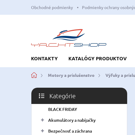
Prejsť
Obchodné podmienky
Podmienky ochrany osobnýc
na
obsah
KONTAKTY
KATALÓGY PRODUKTOV
Domov
Motory a príslušenstvo
Výfuky a prísl
B
Kategórie
o
Preskočiť
č
kategórie
BLACK FRIDAY
n
ý
Akumulátory a nabíjačky
p
a
Bezpečnosť a záchrana