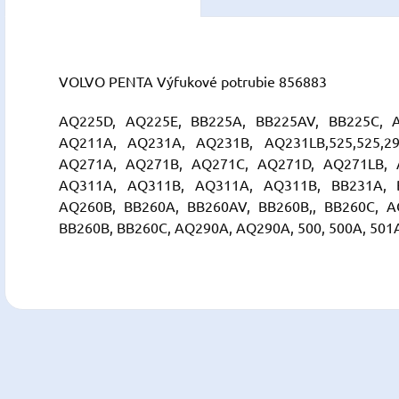
VOLVO PENTA Výfukové potrubie 856883
AQ225D, AQ225E, BB225A, BB225AV, BB225C, A
AQ211A, AQ231A, AQ231B, AQ231LB,525,525,290
AQ271A, AQ271B, AQ271C, AQ271D, AQ271LB, 
AQ311A, AQ311B, AQ311A, AQ311B, BB231A, 
AQ260B, BB260A, BB260AV, BB260B,, BB260C, A
BB260B, BB260C, AQ290A, AQ290A, 500, 500A, 501