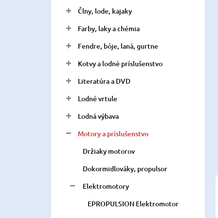
n
Člny, lode, kajaky
e
l
Farby, laky a chémia
Fendre, bóje, laná, gurtne
Kotvy a lodné príslušenstvo
Literatúra a DVD
Lodné vrtule
Lodná výbava
Motory a príslušenstvo
Držiaky motorov
Dokormidlováky, propulsor
Elektromotory
EPROPULSION Elektromotor