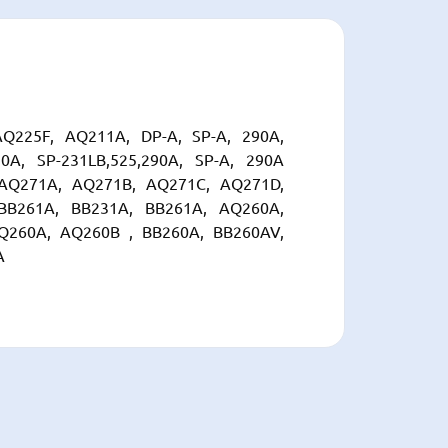
Q225F, AQ211A, DP-A, SP-A, 290A,
A, SP-231LB,525,290A, SP-A, 290A
AQ271A, AQ271B, AQ271C, AQ271D,
BB261A, BB231A, BB261A, AQ260A,
Q260A, AQ260B , BB260A, BB260AV,
A