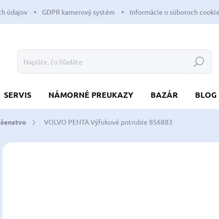
h údajov
GDPR kamerový systém
Informácie o súboroch cooki
Hľadať
SERVIS
NÁMORNÉ PREUKAZY
BAZÁR
BLOG
ušenstvo
VOLVO PENTA Výfukové potrubie 856883
Neohodnotené
Podrobnosti hodnotenia
5
457
Jedn
SK
cena
MÔŽ