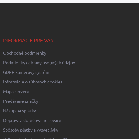
Z
á
p
ä
t
i
INFORMÁCIE PRE VÁS
e
Obchodné podmienky
Podmienky ochrany osobných údajov
GDPR kamerový systém
Informácie o súboroch cookies
Mapa serveru
Predávané značky
Nákup na splátky
Doprava a doručovanie tovaru
Spôsoby platby a vysvetlívky