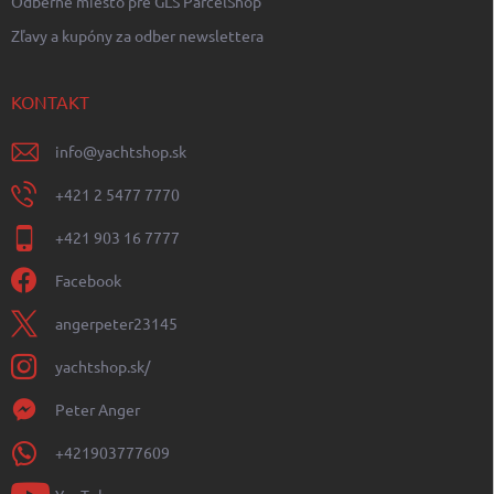
Odberné miesto pre GLS ParcelShop
Zľavy a kupóny za odber newslettera
KONTAKT
info
@
yachtshop.sk
+421 2 5477 7770
+421 903 16 7777
Facebook
angerpeter23145
yachtshop.sk/
Peter Anger
+421903777609