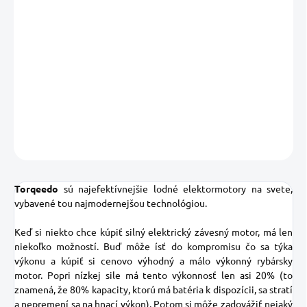
11.08.2026
MOŽNOSTI
DORUČENIA
−
+
Pridať do košíka
DETAILNÉ INFORMÁCIE
OPÝTAŤ SA
STRÁŽIŤ
Uložiť
Torqeedo
sú najefektívnejšie lodné elektormotory na svete,
vybavené tou najmodernejšou technológiou.
Keď si niekto chce kúpiť silný elektrický závesný motor, má len
niekoľko možností. Buď môže ísť do kompromisu čo sa týka
výkonu a kúpiť si cenovo výhodný a málo výkonný rybársky
motor. Popri nízkej sile má tento výkonnosť len asi 20% (to
znamená, že 80% kapacity, ktorú má batéria k dispozícii, sa stratí
a nepremení sa na hnací výkon). Potom si môže zadovážiť nejaký