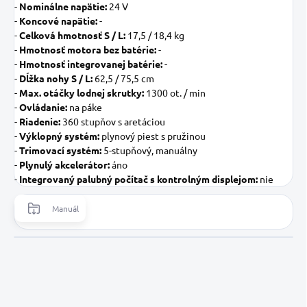
-
Nominálne napätie:
24 V
-
Koncové napätie:
-
-
Celková hmotnosť S / L:
17,5 / 18,4 kg
-
Hmotnosť motora bez batérie:
-
-
Hmotnosť integrovanej batérie:
-
-
Dĺžka nohy S / L:
62,5 / 75,5 cm
-
Max. otáčky lodnej skrutky:
1300 ot. / min
-
Ovládanie:
na páke
-
Riadenie:
360 stupňov s aretáciou
-
Výklopný systém:
plynový piest s pružinou
-
Trimovací systém:
5-stupňový, manuálny
-
Plynulý akcelerátor:
áno
-
Integrovaný palubný počítač s kontrolným displejom:
nie
Manuál