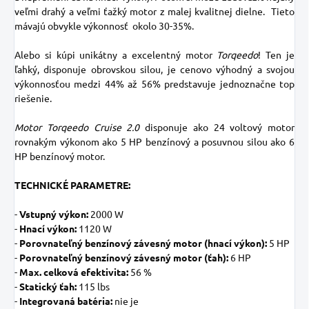
veľmi drahý a veľmi ťažký motor z malej kvalitnej dielne. Tieto
mávajú obvykle výkonnosť okolo 30-35%.
Alebo si kúpi unikátny a excelentný motor
Torqeedo
! Ten je
ľahký, disponuje obrovskou silou, je cenovo výhodný a svojou
výkonnosťou medzi 44% až 56% predstavuje jednoznačne top
riešenie.
Motor Torqeedo Cruise 2.0
disponuje ako 24 voltový motor
rovnakým výkonom ako 5 HP benzínový a posuvnou silou ako 6
HP benzínový motor.
TECHNICKÉ PARAMETRE:
-
Vstupný výkon:
2000 W
-
Hnací výkon:
1120 W
-
Porovnateľný benzínový závesný motor (hnací výkon):
5 HP
-
Porovnateľný benzínový závesný motor (ťah):
6 HP
-
Max. celková efektivita:
56 %
-
Statický ťah:
115 lbs
-
Integrovaná batéria:
nie je