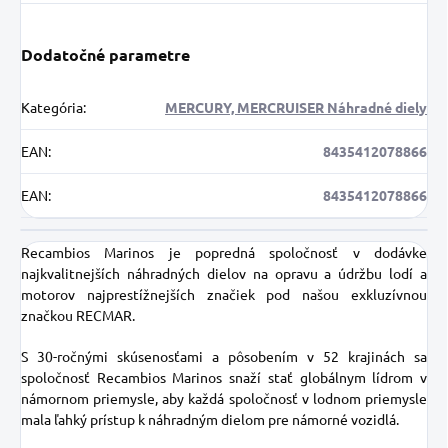
Dodatočné parametre
Kategória
:
MERCURY, MERCRUISER Náhradné diely
EAN
:
8435412078866
EAN
:
8435412078866
Recambios Marinos je popredná spoločnosť v dodávke
najkvalitnejších náhradných dielov na opravu a údržbu lodí a
motorov najprestížnejších značiek pod našou exkluzívnou
značkou RECMAR.
S 30-ročnými skúsenosťami a pôsobením v 52 krajinách sa
spoločnosť Recambios Marinos snaží stať globálnym lídrom v
námornom priemysle, aby každá spoločnosť v lodnom priemysle
mala ľahký prístup k náhradným dielom pre námorné vozidlá.