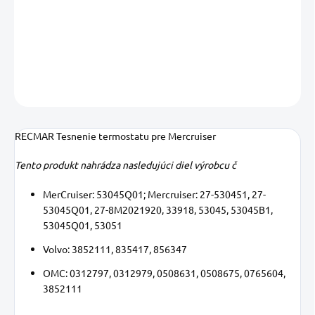
−
+
Pridať do košíka
DETAILNÉ INFORMÁCIE
OPÝTAŤ SA
STRÁŽIŤ
Uložiť
RECMAR Tesnenie termostatu pre Mercruiser
Tento produkt nahrádza nasledujúci diel výrobcu č
MerCruiser: 53045Q01;
Mercruiser: 27-530451, 27-
53045Q01, 27-8M2021920, 33918, 53045, 53045B1,
53045Q01, 53051
Volvo: 3852111, 835417, 856347
OMC: 0312797, 0312979, 0508631, 0508675, 0765604,
3852111