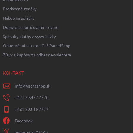
Predávané značky
Nákup na splátky
Doprava a doručovanie tovaru
Spôsoby platby a vysvetlívky
Odberné miesto pre GLS ParcelShop
Zľavy a kupóny za odber newslettera
KONTAKT
info
@
yachtshop.sk
+421 2 5477 7770
+421 903 16 7777
Facebook
angerpeter23145