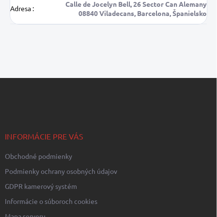
Calle de Jocelyn Bell, 26 Sector Can Alemany
Adresa
:
08840 Viladecans, Barcelona, Španielsko
Z
á
p
ä
t
i
INFORMÁCIE PRE VÁS
e
Obchodné podmienky
Podmienky ochrany osobných údajov
GDPR kamerový systém
Informácie o súboroch cookies
Mapa serveru