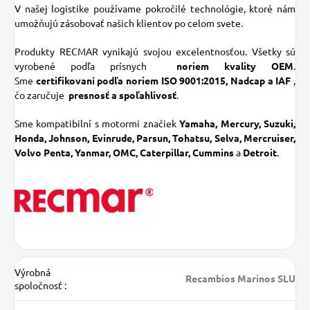
V našej logistike používame pokročilé technológie, ktoré nám
umožňujú zásobovať našich klientov po celom svete.
Produkty RECMAR vynikajú svojou excelentnosťou. Všetky sú
vyrobené podľa prísnych
noriem kvality OEM
.
Sme
certifikovaní podľa noriem ISO 9001:2015, Nadcap a IAF
,
čo zaručuje
presnosť a spoľahlivosť
.
Sme kompatibilní s motormi značiek
Yamaha, Mercury, Suzuki,
Honda, Johnson, Evinrude, Parsun, Tohatsu, Selva, Mercruiser,
Volvo Penta, Yanmar, OMC, Caterpillar, Cummins
a
Detroit
.
Výrobná
Recambios Marinos SLU
spoločnosť
: