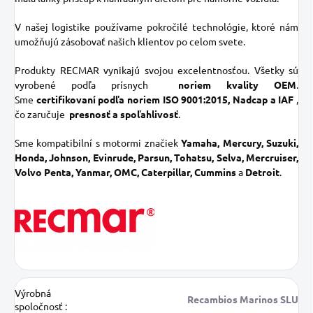
V našej logistike používame pokročilé technológie, ktoré nám
umožňujú zásobovať našich klientov po celom svete.
Produkty RECMAR vynikajú svojou excelentnosťou. Všetky sú
vyrobené podľa prísnych
noriem kvality OEM
.
Sme
certifikovaní podľa noriem ISO 9001:2015, Nadcap a IAF
,
čo zaručuje
presnosť a spoľahlivosť
.
Sme kompatibilní s motormi značiek
Yamaha, Mercury, Suzuki,
Honda, Johnson, Evinrude, Parsun, Tohatsu, Selva, Mercruiser,
Volvo Penta, Yanmar, OMC, Caterpillar, Cummins
a
Detroit
.
Výrobná
Recambios Marinos SLU
spoločnosť
: