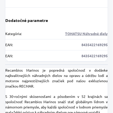
Dodatočné parametre
Kategória
:
TOHATSU Náhradné diely
EAN
:
8435422169295
EAN
:
8435422169295
Recambios Marinos je popredná spoločnosť v dodávke
najkvalitnejších náhradných dielov na opravu a údržbu lodí a
motorov najprestížnejších značiek pod našou exkluzívnou
značkou RECMAR.
S 30-ročnými skúsenosťami a pôsobením v 52 krajinách sa
spoločnosť Recambios Marinos snaží stať globálnym lídrom v
námornom priemysle, aby každá spoločnosť v lodnom priemysle
mala ľahký prístup k náhradným dielom pre námorné vozidlá.