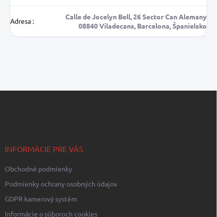
Calle de Jocelyn Bell, 26 Sector Can Alemany
Adresa
:
08840 Viladecans, Barcelona, Španielsko
Z
á
p
ä
t
i
INFORMÁCIE PRE VÁS
e
Obchodné podmienky
Podmienky ochrany osobných údajov
GDPR kamerový systém
Informácie o súboroch cookies