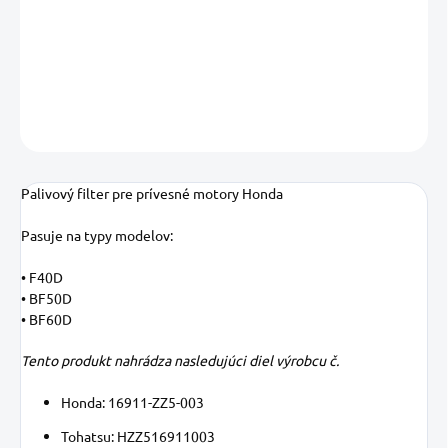
−
+
Pridať do košíka
DETAILNÉ INFORMÁCIE
OPÝTAŤ SA
STRÁŽIŤ
Uložiť
Palivový filter pre prívesné motory Honda
Pasuje na typy modelov:
• F40D
• BF50D
• BF60D
Tento produkt nahrádza nasledujúci diel výrobcu č.
Honda: 16911-ZZ5-003
Tohatsu: HZZ516911003