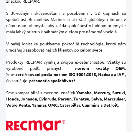
značkou RECMAR.
S 30-ročnými skúsenosťami a pôsobením v 52 krajinách sa
spoločnosť Recambios Marinos snaží stať globálnym lídrom v
námornom priemysle, aby každá spoločnosť v lodnom priemysle
mala ľahký prístup k náhradným dielom pre námorné vozidlá.
V našej logistike používame pokročilé technológie, ktoré nám
umožňujú zásobovať našich klientov po celom svete.
Produkty RECMAR vynikajú svojou excelentnosťou. Všetky sú
vyrobené podľa prísnych
noriem kvality OEM
.
Sme
certifikovaní podľa noriem ISO 9001:2015, Nadcap a IAF
,
čo zaručuje
presnosť a spoľahlivosť
.
Sme kompatibilní s motormi značiek
Yamaha, Mercury, Suzuki,
Honda, Johnson, Evinrude, Parsun, Tohatsu, Selva, Mercruiser,
Volvo Penta, Yanmar, OMC, Caterpillar, Cummins
a
Detroit
.