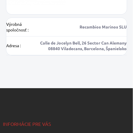
Výrobná
Recambios Marinos SLU
spoločnosť
:
Calle de Jocelyn Bell, 26 Sector Can Alemany
Adresa
:
08840 Viladecans, Barcelona, Španielsko
Z
á
p
ä
t
i
INFORMÁCIE PRE VÁS
e