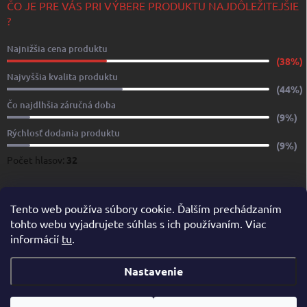
ČO JE PRE VÁS PRI VÝBERE PRODUKTU NAJDÔLEŽITEJŠIE
?
Najnižšia cena produktu
(38%)
Najvyššia kvalita produktu
(44%)
Čo najdlhšia záručná doba
(9%)
Rýchlosť dodania produktu
(9%)
Počet hlasov:
32
www.yachtshop.sk
www.limoservices.sk
www.taxisluzba.com
Tento web používa súbory cookie. Ďalším prechádzaním
tohto webu vyjadrujete súhlas s ich používaním. Viac
www.airporttaxi.sk
www.taxischwechat.sk
informácií
tu
.
Pricemania.sk – Porovnanie cien
Nastavenie
Copyright 2026
YACHTSHOP.SK
. Všetky práva vyhradené.
Upraviť