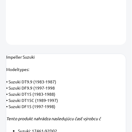
−
+
Pridať do košíka
DETAILNÉ INFORMÁCIE
OPÝTAŤ SA
STRÁŽIŤ
Uložiť
Impeller Suzuki
Modeltypes:
• Suzuki DT9.9 (1983-1987)
• Suzuki DF9.9 (1997-1998
• Suzuki DT15 (1983-1988)
• Suzuki DT15C (1989-1997)
• Suzuki DF15 (1997-1998)
Tento produkt nahrádza nasledujúcu časť výrobcu č
Suzuki: 17461-92D02