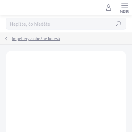
Prejsť
na
obsah
Hľadať
Impellery a obežné kolesá
Podrobnosti hodnotenia
Neohodnotené
ZNAČKA:
RECMAR