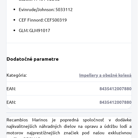
Evinrude/Johnson: 5033112
CEF Finnord: CEF500319
GLM: GLM91017
Dodatočné parametre
Kategória
:
Impellery a obežné kolesá
EAN
:
8435412007880
EAN
:
8435412007880
Recambios Marinos je popredná spoločnosť v dodávke
najkvalitnejších náhradných dielov na opravu a údržbu lodí a
motorov najprestížnejších značiek pod našou exkluzívnou