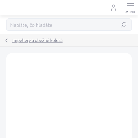
Prejsť
na
obsah
Hľadať
Impellery a obežné kolesá
Podrobnosti hodnotenia
Neohodnotené
ZNAČKA:
RECMAR