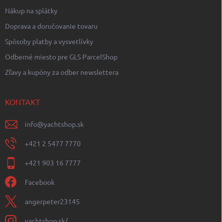
Nákup na splátky
Doprava a doručovanie tovaru
Spôsoby platby a vysvetlívky
Odberné miesto pre GLS ParcelShop
Zľavy a kupóny za odber newslettera
KONTAKT
info
@
yachtshop.sk
+421 2 5477 7770
+421 903 16 7777
Facebook
angerpeter23145
yachtshop.sk/