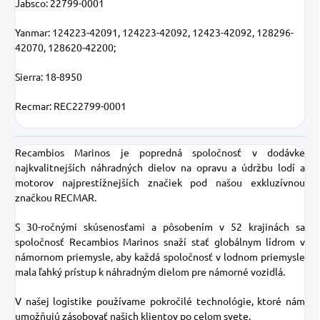
Jabsco: 22799-0001
Yanmar: 124223-42091, 124223-42092, 12423-42092, 128296-
42070, 128620-42200;
Sierra: 18-8950
Recmar: REC22799-0001
Recambios Marinos je popredná spoločnosť v dodávke
najkvalitnejších náhradných dielov na opravu a údržbu lodí a
motorov najprestížnejších značiek pod našou exkluzívnou
značkou RECMAR.
S 30-ročnými skúsenosťami a pôsobením v 52 krajinách sa
spoločnosť Recambios Marinos snaží stať globálnym lídrom v
námornom priemysle, aby každá spoločnosť v lodnom priemysle
mala ľahký prístup k náhradným dielom pre námorné vozidlá.
V našej logistike používame pokročilé technológie, ktoré nám
umožňujú zásobovať našich klientov po celom svete.