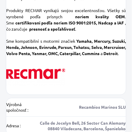
Produkty RECMAR vynikajú svojou excelentnosťou. Všetky sú
vyrobené podľa prísnych
noriem kvality OEM
.
Sme
certifikovaní podľa noriem ISO 9001:2015, Nadcap a IAF
,
čo zaručuje
presnosť a spoľahlivosť
.
Sme kompatibilní s motormi značiek
Yamaha, Mercury, Suzuki,
Honda, Johnson, Evinrude, Parsun, Tohatsu, Selva, Mercruiser,
Volvo Penta, Yanmar, OMC, Caterpillar, Cummins
a
Detroit
.
Výrobná
Recambios Marinos SLU
spoločnosť
:
Calle de Jocelyn Bell, 26 Sector Can Alemany
Adresa
:
08840 Viladecans, Barcelona, Španielsko