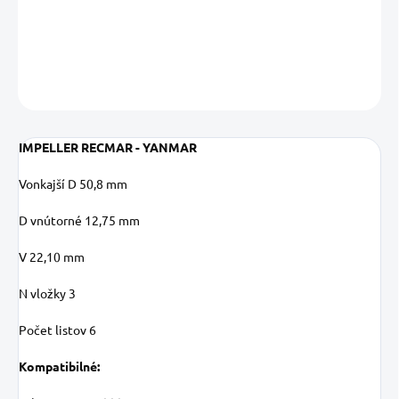
DETAILNÉ INFORMÁCIE
OPÝTAŤ SA
STRÁŽIŤ
Uložiť
IMPELLER RECMAR - YANMAR
Vonkajší D 50,8 mm
D vnútorné 12,75 mm
V 22,10 mm
N vložky 3
Počet listov 6
Kompatibilné: