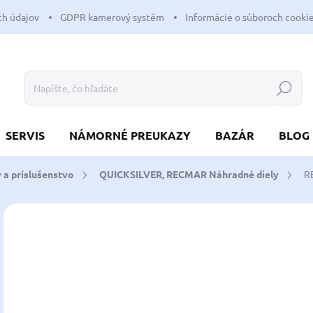
h údajov
GDPR kamerový systém
Informácie o súboroch cooki
Hľadať
SERVIS
NÁMORNÉ PREUKAZY
BAZÁR
BLOG
 a príslušenstvo
QUICKSILVER, RECMAR Náhradné diely
R
Neohodnotené
Podrobnosti hodnotenia
ZNAČKA:
RECM
93
75,
Jedn
SK
cena
MÔŽ