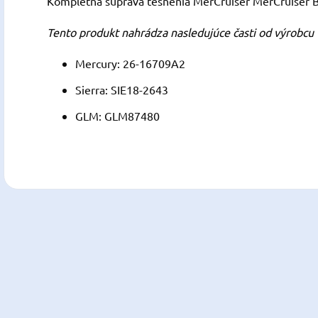
Kompletná súprava tesnenia MerCruiser MerCruiser 
Tento produkt nahrádza nasledujúce časti od výrobcu
Mercury: 26-16709A2
Sierra: SIE18-2643
GLM: GLM87480