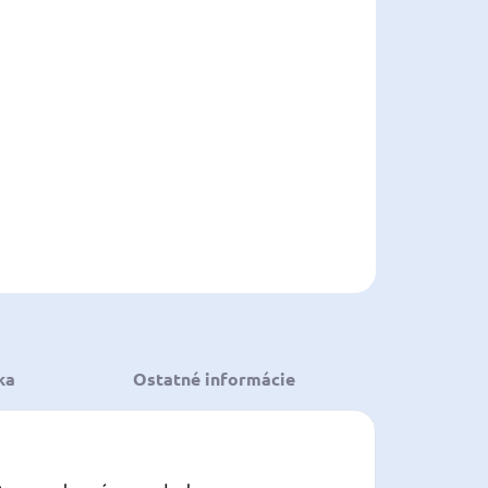
8.2026
NOSTI
UČENIA
−
+
Pridať do košíka
ILNÉ INFORMÁCIE
OPÝTAŤ SA
STRÁŽIŤ
ložiť
ka
Ostatné informácie