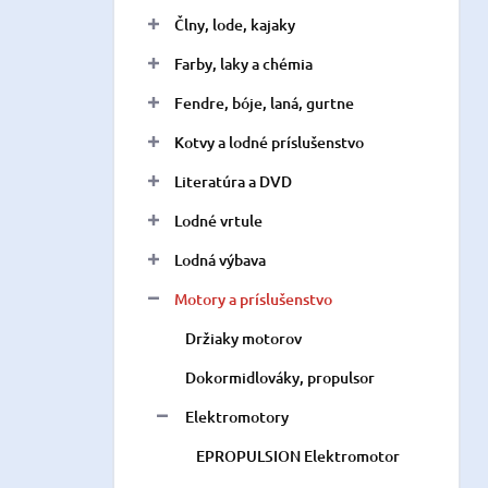
n
Člny, lode, kajaky
e
l
Farby, laky a chémia
Fendre, bóje, laná, gurtne
Kotvy a lodné príslušenstvo
Literatúra a DVD
Lodné vrtule
Lodná výbava
Motory a príslušenstvo
Držiaky motorov
Dokormidlováky, propulsor
Elektromotory
EPROPULSION Elektromotor