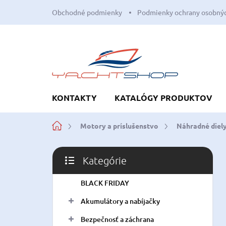
Prejsť
Obchodné podmienky
Podmienky ochrany osobnýc
na
obsah
KONTAKTY
KATALÓGY PRODUKTOV
Domov
Motory a príslušenstvo
Náhradné diely
B
Kategórie
o
Preskočiť
č
kategórie
BLACK FRIDAY
n
ý
Akumulátory a nabíjačky
p
a
Bezpečnosť a záchrana