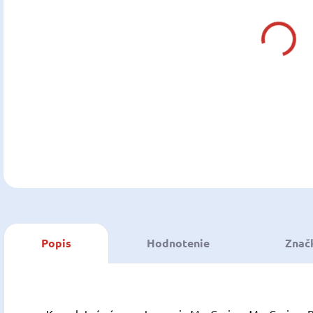
DO:
13.0
MOŽ
DOR
DETA
U
Popis
Hodnotenie
Znač