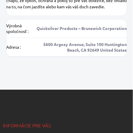
chápu, že výkon, ochrana a pokoj sú pre vás dôležité, bez ohľadu
na to, na čom jazdíte alebo kam vás váš duch zavedie.
Výrobná
Quicksilver Products – Brunswick Corporation
spoločnosť
:
5600 Argosy Avenue, Suite 100 Huntington
Adresa
:
Beach, CA 92649 United States
Z
á
p
ä
t
i
INFORMÁCIE PRE VÁS
e