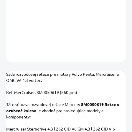
MOŽNOSTI
DORUČENIA
−
+
Pridať do košíka
DETAILNÉ INFORMÁCIE
OPÝTAŤ SA
STRÁŽIŤ
Uložiť
Sada rozvodovej reťaze pre motory Volvo Penta, Mercruiser a
OMC V6 4.3 vortec.
Ref. MerCruiser: 8M0050619 (860grm)
Táto súprava rozvodovej reťaze Mercury
8M0050619 Reťaz a
ozubené koleso
je vhodná pre nasledujúce modely a
komponenty:
Mercruiser Sterndrive 4,3 l 262 CID V6 GM 4,3 l 262 CID V-6