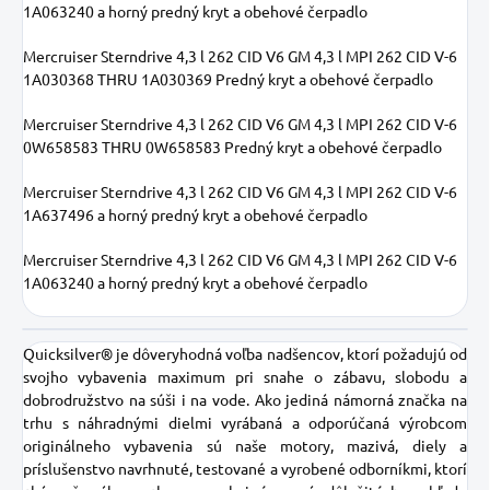
1A063240 a horný predný kryt a obehové čerpadlo
Mercruiser Sterndrive 4,3 l 262 CID V6 GM 4,3 l MPI 262 CID V-6
1A030368 THRU 1A030369 Predný kryt a obehové čerpadlo
Mercruiser Sterndrive 4,3 l 262 CID V6 GM 4,3 l MPI 262 CID V-6
0W658583 THRU 0W658583 Predný kryt a obehové čerpadlo
Mercruiser Sterndrive 4,3 l 262 CID V6 GM 4,3 l MPI 262 CID V-6
1A637496 a horný predný kryt a obehové čerpadlo
Mercruiser Sterndrive 4,3 l 262 CID V6 GM 4,3 l MPI 262 CID V-6
1A063240 a horný predný kryt a obehové čerpadlo
Quicksilver® je dôveryhodná voľba nadšencov, ktorí požadujú od
svojho vybavenia maximum pri snahe o zábavu, slobodu a
dobrodružstvo na súši i na vode. Ako jediná námorná značka na
trhu s náhradnými dielmi vyrábaná a odporúčaná výrobcom
originálneho vybavenia sú naše motory, mazivá, diely a
príslušenstvo navrhnuté, testované a vyrobené odborníkmi, ktorí