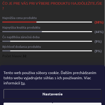
ČO JE PRE VÁS PRI VÝBERE PRODUKTU NAJDÔLEŽITEJŠIE
?
Najnižšia cena produktu
(38%)
Najvyššia kvalita produktu
(44%)
Čo najdlhšia záručná doba
(9%)
Rýchlosť dodania produktu
(9%)
Počet hlasov:
32
www.yachtshop.sk
www.limoservices.sk
www.taxisluzba.com
Tento web používa súbory cookie. Ďalším prechádzaním
tohto webu vyjadrujete súhlas s ich používaním. Viac
www.airporttaxi.sk
www.taxischwechat.sk
informácií
tu
.
Pricemania.sk – Porovnanie cien
Nastavenie
Copyright 2026
YACHTSHOP.SK
. Všetky práva vyhradené.
Upraviť