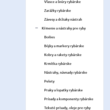
Vlasce a šnúry rybárske
Zarážky rybárske
Závesy a držiaky nástrah
Kŕmenie a nástrahy pre ryby
Boilies
Bójky a markery rybárske
Kobry a rakety rybárske
Krmítka rybárske
Nástrahy, návnady rybárske
Pelety
Praky a lopatky rybárske
Prísady a komponenty rybárske
Tekuté prísady, oleje pre ryby