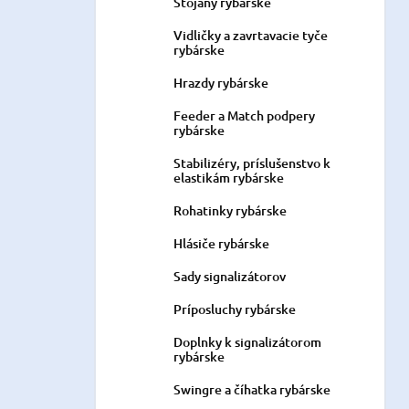
Stojany rybárske
Vidličky a zavrtavacie tyče
rybárske
Hrazdy rybárske
Feeder a Match podpery
rybárske
Stabilizéry, príslušenstvo k
elastikám rybárske
Rohatinky rybárske
Hlásiče rybárske
Sady signalizátorov
Príposluchy rybárske
Doplnky k signalizátorom
rybárske
Swingre a číhatka rybárske