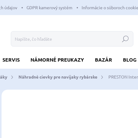
h údajov
GDPR kamerový systém
Informácie o súboroch cooki
Hľadať
SERVIS
NÁMORNÉ PREUKAZY
BAZÁR
BLOG
jáky
Náhradné cievky pre navijaky rybárske
PRESTON Intens
Neohodnotené
Podrobnosti hodnotenia
ZNAČKA:
PRES
3
24,
Jedn
SK
cena
MÔŽ