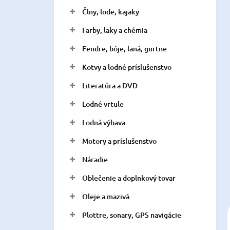
n
Člny, lode, kajaky
e
l
Farby, laky a chémia
Fendre, bóje, laná, gurtne
Kotvy a lodné príslušenstvo
Literatúra a DVD
Lodné vrtule
Lodná výbava
Motory a príslušenstvo
Náradie
Oblečenie a doplnkový tovar
Oleje a mazivá
Plottre, sonary, GPS navigácie