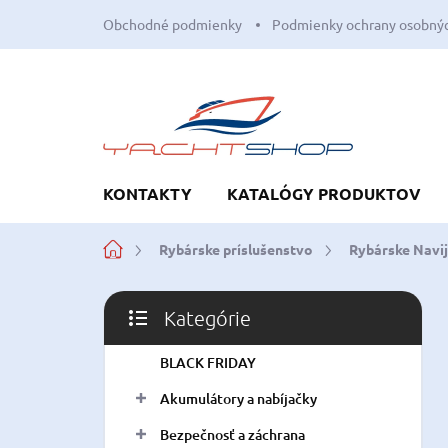
Prejsť
Obchodné podmienky
Podmienky ochrany osobnýc
na
obsah
KONTAKTY
KATALÓGY PRODUKTOV
Domov
Rybárske príslušenstvo
Rybárske Navi
B
Kategórie
o
Preskočiť
č
kategórie
BLACK FRIDAY
n
ý
Akumulátory a nabíjačky
p
a
Bezpečnosť a záchrana