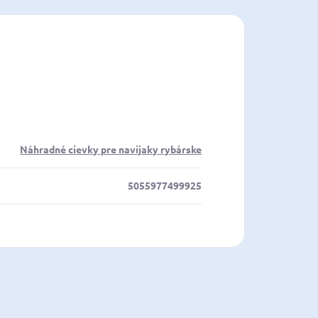
Náhradné cievky pre navijaky rybárske
5055977499925