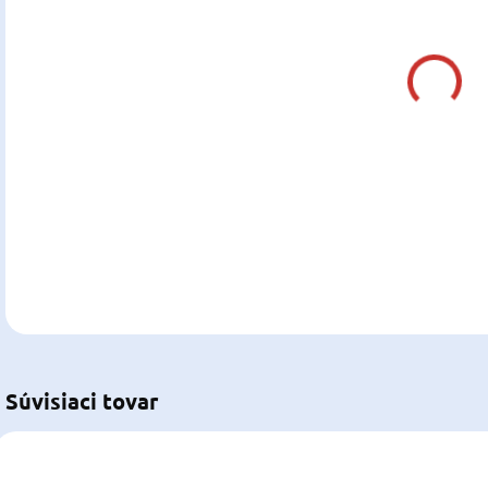
DO:
13.0
MOŽ
DOR
DETA
U
Súvisiaci tovar
NOV
P-P0010021
P-P0010031