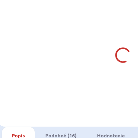
SKLADOM U
SKLADOM U
DODÁVATEĽA
DODÁVATEĽA
PRESTON
PRESTON
Magnitude
Extremity SD
420
620 Feeder
o
149,99 €
129,99 €
121,94 € bez DPH
105,68 € bez DPH
Do košíka
Do košíka
Popis
Podobné (16)
Hodnotenie