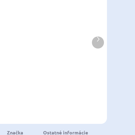
SKLADOM U
SKLADOM U
DODÁVATEĽA
DODÁVATEĽA
Ďalší
FOX FX9 Reel
BLACKCAT
produkt
Catextreme
29,99 €
od
Model: 55 ·
d 24,38 € bez
BB: 6 · 280m/
179,99 €
DPH
035mm · Drag
146,33 € bez DPH
F. 14 kg /
Detail
30lbs
Do košíka
Značka
Ostatné informácie