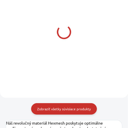
SKLADOM U DODÁVATEĽA
SKLADOM U DODÁVATEĽA
BLACKCAT 200g Cat
PRESTON Super Stotz
Ball black 1 pcs
Top Up Box No.04
10,99 €
2,75 €
8,93 € bez DPH
2,24 € bez DPH
Do košíka
Do košíka
Zobraziť všetky súvisiace produkty
Náš revolučný materiál Hexmesh poskytuje optimálne