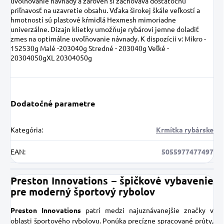
uvoľňovanie návnady a zároveň si zachováva dostatočnú
priľnavosť na uzavretie obsahu. Vďaka širokej škále veľkostí a
hmotností sú plastové kŕmidlá Hexmesh mimoriadne
univerzálne. Dizajn klietky umožňuje rybárovi jemne doladiť
zmes na optimálne uvoľňovanie návnady. K dispozícii v: Mikro -
152530g Malé -203040g Stredné - 203040g Veľké -
20304050gXL 20304050g
Dodatočné parametre
Kategória
:
Krmítka rybárske
EAN
:
5055977477497
Preston Innovations – špičkové vybavenie
pre moderný športový rybolov
Preston Innovations
patrí medzi najuznávanejšie značky v
oblasti športového rybolovu. Ponúka precízne spracované prúty,