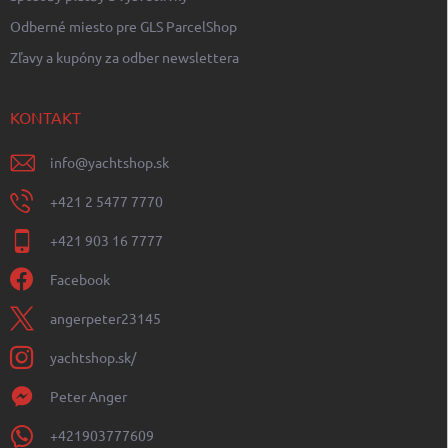
Odberné miesto pre GLS ParcelShop
Zľavy a kupóny za odber newslettera
KONTAKT
info
@
yachtshop.sk
+421 2 5477 7770
+421 903 16 7777
Facebook
angerpeter23145
yachtshop.sk/
Peter Anger
+421903777609