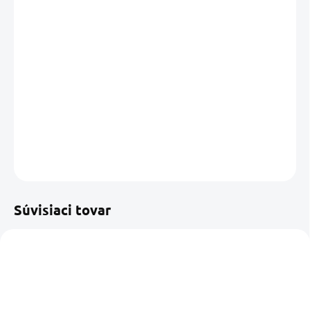
DORUČIŤ DO:
13.08.2026
MOŽNOSTI
DORUČENIA
−
+
Pridať do košíka
DETAILNÉ INFORMÁCIE
OPÝTAŤ SA
STRÁŽIŤ
Uložiť
Súvisiaci tovar