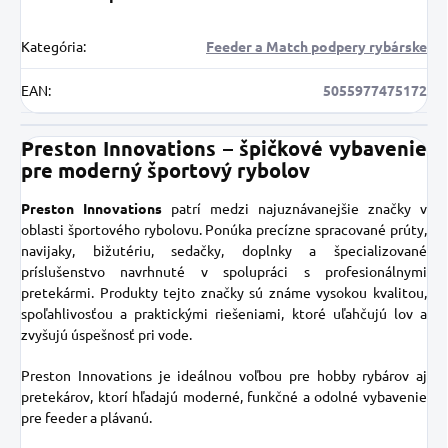
Kategória
:
Feeder a Match podpery rybárske
EAN
:
5055977475172
Preston Innovations – špičkové vybavenie
pre moderný športový rybolov
Preston Innovations
patrí medzi najuznávanejšie značky v
oblasti športového rybolovu. Ponúka precízne spracované prúty,
navijaky, bižutériu, sedačky, doplnky a špecializované
príslušenstvo navrhnuté v spolupráci s profesionálnymi
pretekármi. Produkty tejto značky sú známe vysokou kvalitou,
spoľahlivosťou a praktickými riešeniami, ktoré uľahčujú lov a
zvyšujú úspešnosť pri vode.
Preston Innovations je ideálnou voľbou pre hobby rybárov aj
pretekárov, ktorí hľadajú moderné, funkčné a odolné vybavenie
pre feeder a plávanú.