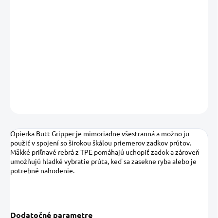
13.08.2026
MOŽNOSTI
DORUČENIA
−
+
Pridať do košíka
DETAILNÉ INFORMÁCIE
OPÝTAŤ SA
STRÁŽIŤ
Uložiť
Opierka Butt Gripper je mimoriadne všestranná a možno ju
použiť v spojení so širokou škálou priemerov zadkov prútov.
Mäkké priľnavé rebrá z TPE pomáhajú uchopiť zadok a zároveň
umožňujú hladké vybratie prúta, keď sa zasekne ryba alebo je
potrebné nahodenie.
Dodatočné parametre