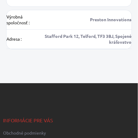
Výrobná
Preston Innovations
spoločnosť
:
Stafford Park 12, Telford, TF3 3BJ, Spojené
Adresa
:
kráľovstvo
Z
á
p
ä
t
i
INFORMÁCIE PRE VÁS
e
Obchodné podmienky