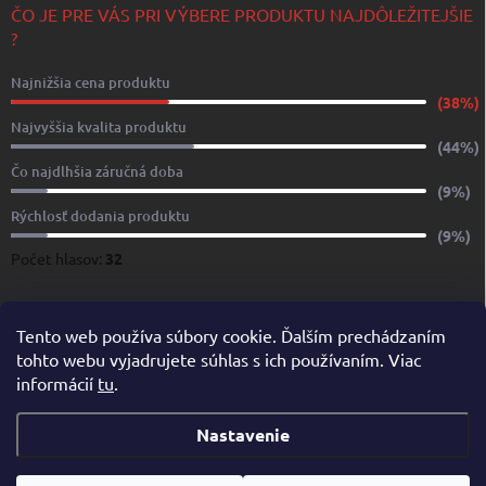
ČO JE PRE VÁS PRI VÝBERE PRODUKTU NAJDÔLEŽITEJŠIE
?
Najnižšia cena produktu
(38%)
Najvyššia kvalita produktu
(44%)
Čo najdlhšia záručná doba
(9%)
Rýchlosť dodania produktu
(9%)
Počet hlasov:
32
www.yachtshop.sk
www.limoservices.sk
www.taxisluzba.com
Tento web používa súbory cookie. Ďalším prechádzaním
tohto webu vyjadrujete súhlas s ich používaním. Viac
www.airporttaxi.sk
www.taxischwechat.sk
informácií
tu
.
Pricemania.sk – Porovnanie cien
Nastavenie
Copyright 2026
YACHTSHOP.SK
. Všetky práva vyhradené.
Upraviť