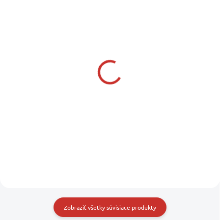
SKLADOM U DODÁVATEĽA
SKLADOM U NÁS
(1 KS)
FSE ROBLINE Lano pre
FSE ROBLINE Lano pre
fendre s okom biele 2 m
fendre s okom modré 2
x 8 mm, oko 30 mm
m x 8 mm, oko 30 mm
5,60 €
5,25 €
4,55 € bez DPH
4,27 € bez DPH
Do košíka
Do košíka
Zobraziť všetky súvisiace produkty