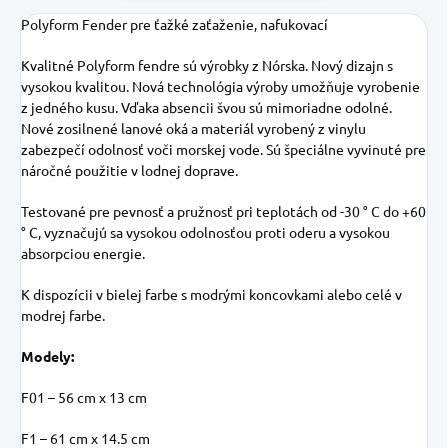
Polyform Fender pre ťažké zaťaženie, nafukovací
Kvalitné Polyform fendre sú výrobky z Nórska. Nový dizajn s
vysokou kvalitou. Nová technológia výroby umožňuje vyrobenie
z jedného kusu. Vďaka absencii švou sú mimoriadne odolné.
Nové zosilnené lanové oká a materiál vyrobený z vinylu
zabezpečí odolnosť voči morskej vode. Sú špeciálne vyvinuté pre
náročné použitie v lodnej doprave.
Testované pre pevnosť a pružnosť pri teplotách od -30 ° C do +60
° C, vyznačujú sa vysokou odolnosťou proti oderu a vysokou
absorpciou energie.
K dispozícii v bielej farbe s modrými koncovkami alebo celé v
modrej farbe.
Modely:
F01 – 56 cm x 13 cm
F1 – 61 cm x 14.5 cm