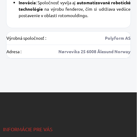
Inovácia
: Spoločnosť vyvíja aj
automatizované robotické
technológie
na výrobu fenderov, čím si udržiava vedúce
postavenie v oblasti rotomouldingu.
Výrobná spoločnosť
:
Polyform AS
Adresa
:
Nørvevika 25 6008 Ålesund Norway
Z
á
p
ä
t
i
INFORMÁCIE PRE VÁS
e