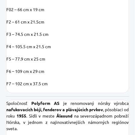
F02 – 66 cm x 19 cm
F2 – 61 cm x 21.5cm
F3 – 74.5 cm x 21.5 cm
F4 – 105.5 cm x 21.5 cm
F5 – 77.9 cm x 25 cm
F6 – 109 cm x 29 cm
F7 – 102 cm x 37.5 cm
Spoločnosť
Polyform AS
je renomovaný nórsky výrobca
nafukovacích bójí, fenderov a plávajúcich prvkov
, pôsobiaci od
roku
1955
. Sídli v meste
Ålesund
na severozápadnom pobreží
Nórska, v jednom z najinovatívnejších námorných regiónov
sveta.