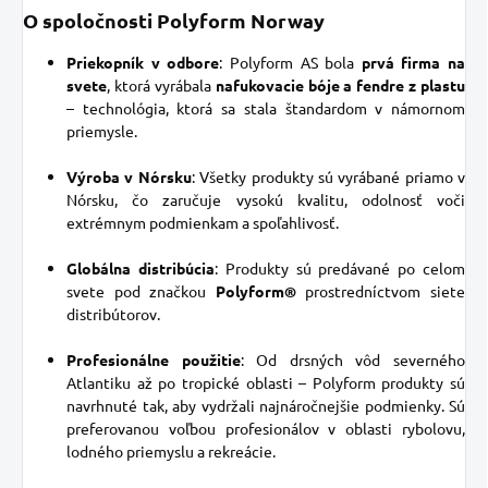
O spoločnosti Polyform Norway
Priekopník v odbore
: Polyform AS bola
prvá firma na
svete
, ktorá vyrábala
nafukovacie bóje a fendre z plastu
– technológia, ktorá sa stala štandardom v námornom
priemysle.
Výroba v Nórsku
: Všetky produkty sú vyrábané priamo v
Nórsku, čo zaručuje vysokú kvalitu, odolnosť voči
extrémnym podmienkam a spoľahlivosť.
Globálna distribúcia
: Produkty sú predávané po celom
svete pod značkou
Polyform®
prostredníctvom siete
distribútorov.
Profesionálne použitie
: Od drsných vôd severného
Atlantiku až po tropické oblasti – Polyform produkty sú
navrhnuté tak, aby vydržali najnáročnejšie podmienky. Sú
preferovanou voľbou profesionálov v oblasti rybolovu,
lodného priemyslu a rekreácie.