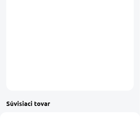
cena:
MÔŽEME
DORUČIŤ DO:
13.08.2026
MOŽNOSTI
DORUČENIA
−
+
Pridať do košíka
DETAILNÉ INFORMÁCIE
OPÝTAŤ SA
STRÁŽIŤ
Uložiť
Súvisiaci tovar