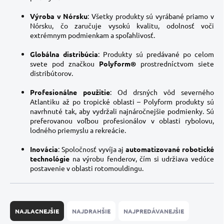
Výroba v Nórsku
: Všetky produkty sú vyrábané priamo v
Nórsku, čo zaručuje vysokú kvalitu, odolnosť voči
extrémnym podmienkam a spoľahlivosť.
Globálna distribúcia
: Produkty sú predávané po celom
svete pod značkou
Polyform®
prostredníctvom siete
distribútorov.
Profesionálne použitie
: Od drsných vôd severného
Atlantiku až po tropické oblasti – Polyform produkty sú
navrhnuté tak, aby vydržali najnáročnejšie podmienky. Sú
preferovanou voľbou profesionálov v oblasti rybolovu,
lodného priemyslu a rekreácie.
Inovácia
: Spoločnosť vyvíja aj
automatizované robotické
technológie
na výrobu fenderov, čím si udržiava vedúce
postavenie v oblasti rotomouldingu.
R
a
NAJLACNEJŠIE
NAJDRAHŠIE
NAJPREDÁVANEJŠIE
d