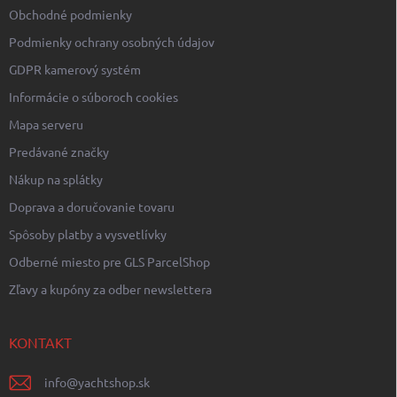
ý
Obchodné podmienky
p
i
Podmienky ochrany osobných údajov
s
GDPR kamerový systém
u
Informácie o súboroch cookies
Mapa serveru
Predávané značky
Nákup na splátky
Doprava a doručovanie tovaru
Spôsoby platby a vysvetlívky
Odberné miesto pre GLS ParcelShop
Zľavy a kupóny za odber newslettera
KONTAKT
info
@
yachtshop.sk