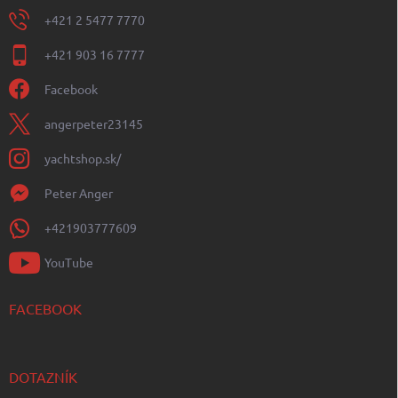
+421 2 5477 7770
+421 903 16 7777
Facebook
angerpeter23145
yachtshop.sk/
Peter Anger
+421903777609
YouTube
FACEBOOK
DOTAZNÍK