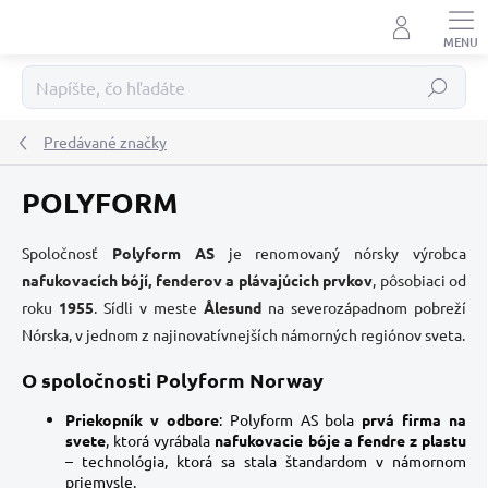
Prejsť
na
obsah
Hľadať
Predávané značky
POLYFORM
Spoločnosť
Polyform AS
je renomovaný nórsky výrobca
nafukovacích bójí, fenderov a plávajúcich prvkov
, pôsobiaci od
roku
1955
. Sídli v meste
Ålesund
na severozápadnom pobreží
Nórska, v jednom z najinovatívnejších námorných regiónov sveta.
O spoločnosti Polyform Norway
Priekopník v odbore
: Polyform AS bola
prvá firma na
svete
, ktorá vyrábala
nafukovacie bóje a fendre z plastu
– technológia, ktorá sa stala štandardom v námornom
priemysle.