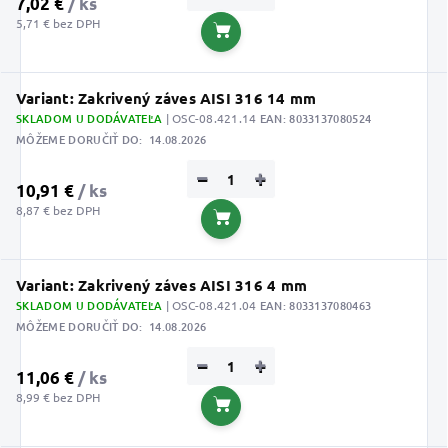
7,02 €
/ ks
5,71 € bez DPH
Do košíka
Variant: Zakrivený záves AISI 316 14 mm
SKLADOM U DODÁVATEĽA
| OSC-08.421.14
EAN:
8033137080524
MÔŽEME DORUČIŤ DO:
14.08.2026
−
+
10,91 €
/ ks
8,87 € bez DPH
Do košíka
Variant: Zakrivený záves AISI 316 4 mm
SKLADOM U DODÁVATEĽA
| OSC-08.421.04
EAN:
8033137080463
MÔŽEME DORUČIŤ DO:
14.08.2026
−
+
11,06 €
/ ks
8,99 € bez DPH
Do košíka