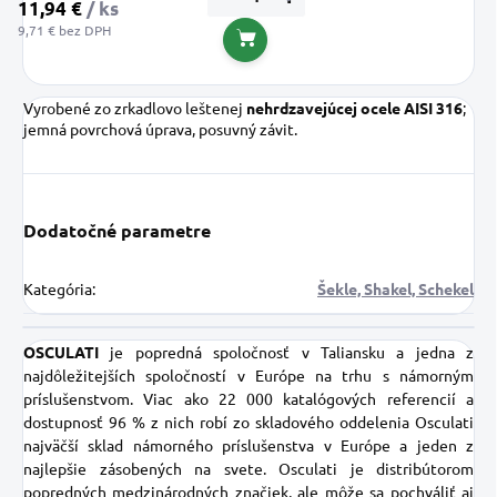
11,94 €
/ ks
9,71 € bez DPH
Do košíka
Vyrobené zo zrkadlovo leštenej
nehrdzavejúcej ocele AISI 316
;
jemná povrchová úprava, posuvný závit.
Dodatočné parametre
Kategória
:
Šekle, Shakel, Schekel
OSCULATI
je popredná spoločnosť v Taliansku a jedna z
najdôležitejších spoločností v Európe na trhu s námorným
príslušenstvom. Viac ako 22 000 katalógových referencií a
dostupnosť 96 % z nich robí zo skladového oddelenia Osculati
najväčší sklad námorného príslušenstva v Európe a jeden z
najlepšie zásobených na svete. Osculati je distribútorom
popredných medzinárodných značiek, ale môže sa pochváliť aj