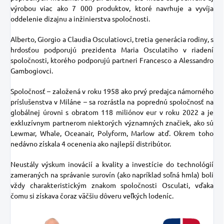
výrobou viac ako 7 000 produktov, ktoré navrhuje a vyvíja
oddelenie dizajnu a inžinierstva spoločnosti.
Alberto, Giorgio a Claudia Osculatiovci, tretia generácia rodiny, s
hrdosťou podporujú prezidenta Maria Osculatiho v riadení
spoločnosti, ktorého podporujú partneri Francesco a Alessandro
Gambogiovci.
Spoločnosť – založená v roku 1958 ako prvý predajca námorného
príslušenstva v Miláne – sa rozrástla na poprednú spoločnosť na
globálnej úrovni s obratom 118 miliónov eur v roku 2022 a je
exkluzívnym partnerom niektorých významných značiek, ako sú
Lewmar, Whale, Oceanair, Polyform, Marlow atď. Okrem toho
nedávno získala 4 ocenenia ako najlepší distribútor.
Neustály výskum inovácií a kvality a investície do technológií
zameraných na správanie surovín (ako napríklad soľná hmla) boli
vždy charakteristickým znakom spoločnosti Osculati, vďaka
čomu si získava čoraz väčšiu dôveru veľkých lodeníc.