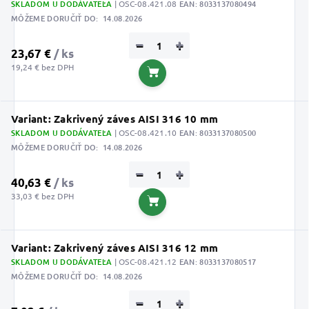
SKLADOM U DODÁVATEĽA
| OSC-08.421.08
EAN:
8033137080494
MÔŽEME DORUČIŤ DO:
14.08.2026
−
+
23,67 €
/ ks
19,24 € bez DPH
Do košíka
Variant: Zakrivený záves AISI 316 10 mm
SKLADOM U DODÁVATEĽA
| OSC-08.421.10
EAN:
8033137080500
MÔŽEME DORUČIŤ DO:
14.08.2026
−
+
40,63 €
/ ks
33,03 € bez DPH
Do košíka
Variant: Zakrivený záves AISI 316 12 mm
SKLADOM U DODÁVATEĽA
| OSC-08.421.12
EAN:
8033137080517
MÔŽEME DORUČIŤ DO:
14.08.2026
−
+