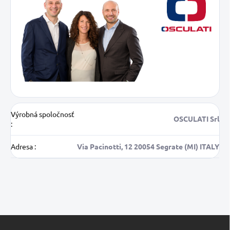
Výrobná spoločnosť
OSCULATI Srl
:
Adresa
:
Via Pacinotti, 12 20054 Segrate (MI) ITALY
Z