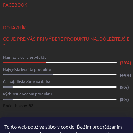
FACEBOOK
DOTAZNÍK
ČO JE PRE VÁS PRI VÝBERE PRODUKTU NAJDÔLEŽITEJŠIE
?
Najnižšia cena produktu
(38%)
Najvyššia kvalita produktu
(44%)
Čo najdlhšia záručná doba
(9%)
Rýchlosť dodania produktu
(9%)
Počet hlasov:
32
www.yachtshop.sk
www.limoservices.sk
www.taxisluzba.com
Tento web používa súbory cookie. Ďalším prechádzaním