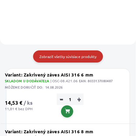
Široká čeľusť SS okov 10 mm
Zobraziť všetky súvisiace produkty
Variant: Zakrivený záves AISI 316 6 mm
SKLADOM U DODÁVATEĽA
| OSC-08.421.06
EAN:
8033137080487
MÔŽEME DORUČIŤ DO:
14.08.2026
−
+
14,53 €
/ ks
11,81 € bez DPH
Do košíka
Variant: Zakrivený záves AISI 316 8 mm