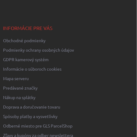
á
p
ä
t
i
INFORMÁCIE PRE VÁS
e
Obchodné podmienky
Podmienky ochrany osobných údajov
GDPR kamerový systém
Informácie o súboroch cookies
Mapa serveru
Predávané značky
Nákup na splátky
Doprava a doručovanie tovaru
Spôsoby platby a vysvetlívky
Odberné miesto pre GLS ParcelShop
Zľavy a kupóny za odber newslettera