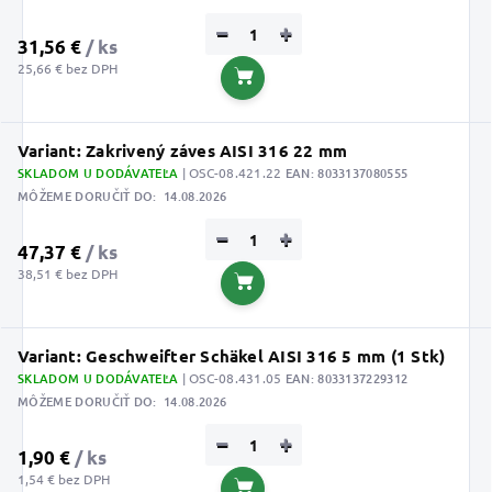
−
+
31,56 €
/ ks
25,66 € bez DPH
Do košíka
Variant: Zakrivený záves AISI 316 22 mm
SKLADOM U DODÁVATEĽA
| OSC-08.421.22
EAN:
8033137080555
MÔŽEME DORUČIŤ DO:
14.08.2026
−
+
47,37 €
/ ks
38,51 € bez DPH
Do košíka
Variant: Geschweifter Schäkel AISI 316 5 mm (1 Stk)
SKLADOM U DODÁVATEĽA
| OSC-08.431.05
EAN:
8033137229312
MÔŽEME DORUČIŤ DO:
14.08.2026
−
+
1,90 €
/ ks
1,54 € bez DPH