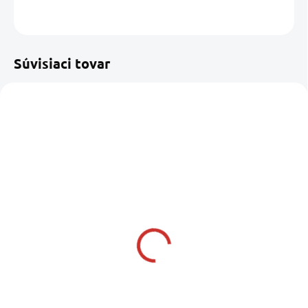
OPÝTAŤ SA
STRÁŽIŤ
Uložiť
Súvisiaci tovar
SKLADOM U NÁS
SKLADOM U DODÁVATEĽA
(4 KS)
OSCULATI široký šekel
AQUINOX Skrúteý
SS okov 10 mm
nerezový šekel
6,19 €
4,69 €
od
5,03 € bez DPH
od 3,81 € bez DPH
Do košíka
Detail