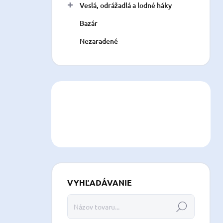
Veslá, odrážadlá a lodné háky
Bazár
Nezaradené
VYHĽADÁVANIE
Hľadať