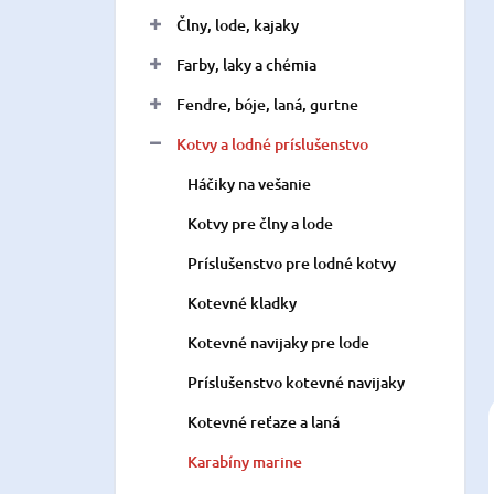
n
Člny, lode, kajaky
e
l
Farby, laky a chémia
Fendre, bóje, laná, gurtne
Kotvy a lodné príslušenstvo
Háčiky na vešanie
Kotvy pre člny a lode
Príslušenstvo pre lodné kotvy
Kotevné kladky
Kotevné navijaky pre lode
Príslušenstvo kotevné navijaky
Kotevné reťaze a laná
Karabíny marine