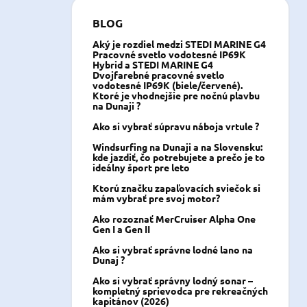
BLOG
Aký je rozdiel medzi STEDI MARINE G4
Pracovné svetlo vodotesné IP69K
Hybrid a STEDI MARINE G4
Dvojfarebné pracovné svetlo
vodotesné IP69K (biele/červené).
Ktoré je vhodnejšie pre nočnú plavbu
na Dunaji ?
Ako si vybrať súpravu náboja vrtule ?
Windsurfing na Dunaji a na Slovensku:
kde jazdiť, čo potrebujete a prečo je to
ideálny šport pre leto
Ktorú značku zapaľovacích sviečok si
mám vybrať pre svoj motor?
Ako rozoznať MerCruiser Alpha One
Gen I a Gen II
Ako si vybrať správne lodné lano na
Dunaj ?
Ako si vybrať správny lodný sonar –
kompletný sprievodca pre rekreačných
kapitánov (2026)