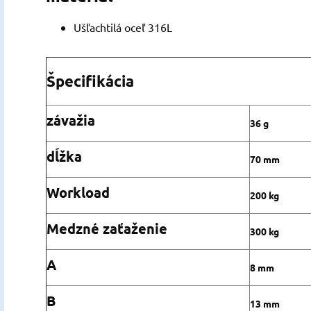
Ušľachtilá oceľ 316L
Špecifikácia
závažia
36 g
dĺžka
70 mm
Workload
200 kg
Medzné zaťaženie
300 kg
A
8 mm
B
13 mm