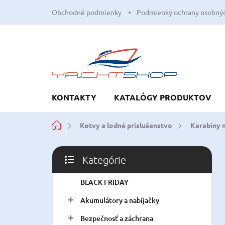
Prejsť
Obchodné podmienky
Podmienky ochrany osobnýc
na
obsah
KONTAKTY
KATALÓGY PRODUKTOV
Domov
Kotvy a lodné príslušenstvo
Karabíny 
B
Kategórie
o
Preskočiť
č
kategórie
BLACK FRIDAY
n
ý
Akumulátory a nabíjačky
p
a
Bezpečnosť a záchrana