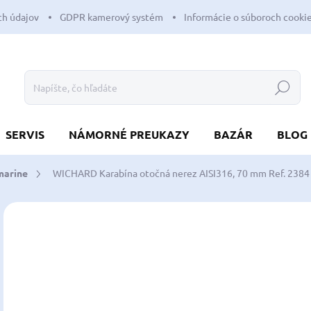
h údajov
GDPR kamerový systém
Informácie o súboroch cooki
Hľadať
SERVIS
NÁMORNÉ PREUKAZY
BAZÁR
BLOG
marine
WICHARD Karabína otočná nerez AISI316, 70 mm
Ref. 2384
Neohodnotené
Podrobnosti hodnotenia
ZNAČKA:
WICH
25
16,
Jedn
SK
cena
MÔŽ