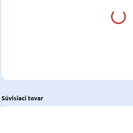
DO:
11.0
MOŽ
DOR
DETA
U
Súvisiaci tovar
NOVINKA
OSC-01.080.12
480707