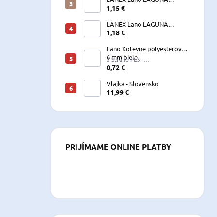
vyväzovacie, kotevné
1,15 €
polyesterové 8-24 mm
LANEX Lano LAGUNA
vyväzovacie, kotevné
1,18 €
polyesterové 8-24 mm
Lano Kotevné polyesterové
6 mm biele
3 Strand PES -
W060LKE5A200R (122060)
0,72 €
Vlajka - Slovensko
11,99 €
PRIJÍMAME ONLINE PLATBY