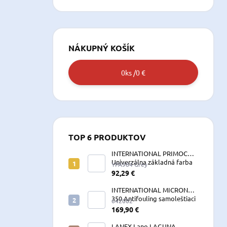
NÁKUPNÝ KOŠÍK
0
ks /
0 €
TOP 6 PRODUKTOV
INTERNATIONAL PRIMOCON
Univerzálna základná farba
YPA984 Grey
2,5 L sivá
92,29 €
INTERNATIONAL MICRON
350 Antifouling samoleštiaci
642002
2,5 L
169,90 €
LANEX Lano LAGUNA