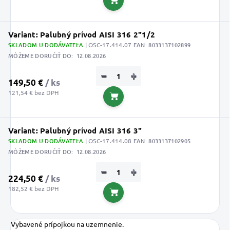
Do košíka
Variant: Palubný prívod AISI 316 2"1/2
SKLADOM U DODÁVATEĽA
| OSC-17.414.07
EAN:
8033137102899
MÔŽEME DORUČIŤ DO:
12.08.2026
−
+
149,50 €
/ ks
121,54 € bez DPH
Do košíka
Variant: Palubný prívod AISI 316 3"
SKLADOM U DODÁVATEĽA
| OSC-17.414.08
EAN:
8033137102905
MÔŽEME DORUČIŤ DO:
12.08.2026
−
+
224,50 €
/ ks
182,52 € bez DPH
Do košíka
Vybavené prípojkou na uzemnenie.