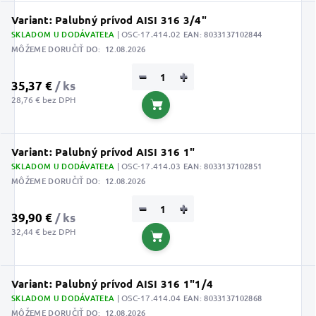
Variant: Palubný prívod AISI 316 3/4"
SKLADOM U DODÁVATEĽA
| OSC-17.414.02
EAN:
8033137102844
MÔŽEME DORUČIŤ DO:
12.08.2026
−
+
35,37 €
/ ks
28,76 € bez DPH
Do košíka
Variant: Palubný prívod AISI 316 1"
SKLADOM U DODÁVATEĽA
| OSC-17.414.03
EAN:
8033137102851
MÔŽEME DORUČIŤ DO:
12.08.2026
−
+
39,90 €
/ ks
32,44 € bez DPH
Do košíka
Variant: Palubný prívod AISI 316 1"1/4
SKLADOM U DODÁVATEĽA
| OSC-17.414.04
EAN:
8033137102868
MÔŽEME DORUČIŤ DO:
12.08.2026