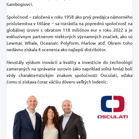
Gambogiovci.
Spoločnosť – založená v roku 1958 ako prvý predajca námorného
príslušenstva v Miláne – sa rozrástla na poprednú spoločnosť na
globálnej úrovni s obratom 118 miliónov eur v roku 2022 a je
exkluzívnym partnerom niektorých významných značiek, ako sú
Lewmar, Whale, Oceanair, Polyform, Marlow atď. Okrem toho
nedávno získala 4 ocenenia ako najlepší distribútor.
Neustály výskum inovácií a kvality a investície do technológií
zameraných na správanie surovín (ako napríklad soľná hmla) boli
vždy charakteristickým znakom spoločnosti Osculati, vďaka
čomu si získava čoraz väčšiu dôveru veľkých lodeníc.