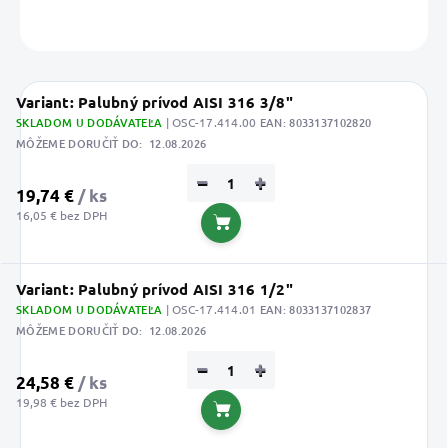
OPÝTAŤ SA
STRÁŽIŤ
Uložiť
Variant: Palubný prívod AISI 316 3/8"
SKLADOM U DODÁVATEĽA
| OSC-17.414.00
EAN:
8033137102820
MÔŽEME DORUČIŤ DO:
12.08.2026
−
+
19,74 €
/ ks
16,05 € bez DPH
Do košíka
Variant: Palubný prívod AISI 316 1/2"
SKLADOM U DODÁVATEĽA
| OSC-17.414.01
EAN:
8033137102837
MÔŽEME DORUČIŤ DO:
12.08.2026
−
+
24,58 €
/ ks
19,98 € bez DPH
Do košíka