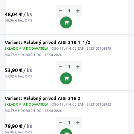
−
+
48,04 €
/ ks
39,06 € bez DPH
Do košíka
Variant: Palubný prívod AISI 316 1"1/2
SKLADOM U DODÁVATEĽA
| OSC-17.414.05
EAN:
8033137102875
MÔŽEME DORUČIŤ DO:
12.08.2026
−
+
53,90 €
/ ks
43,82 € bez DPH
Do košíka
Variant: Palubný prívod AISI 316 2"
SKLADOM U DODÁVATEĽA
| OSC-17.414.06
EAN:
8033137102882
MÔŽEME DORUČIŤ DO:
12.08.2026
−
+
79,90 €
/ ks
64,96 € bez DPH