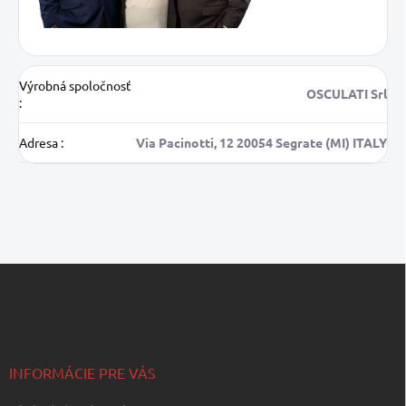
Výrobná spoločnosť
OSCULATI Srl
:
Adresa
:
Via Pacinotti, 12 20054 Segrate (MI) ITALY
Z
á
p
ä
t
i
INFORMÁCIE PRE VÁS
e