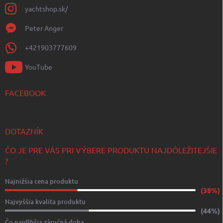
yachtshop.sk/
Peter Anger
+421903777609
YouTube
FACEBOOK
DOTAZNÍK
ČO JE PRE VÁS PRI VÝBERE PRODUKTU NAJDÔLEŽITEJŠIE
?
Najnižšia cena produktu
(38%)
Najvyššia kvalita produktu
(44%)
Čo najdlhšia záručná doba