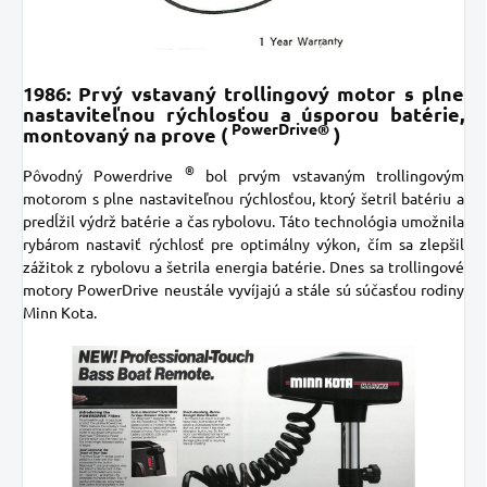
1986: Prvý vstavaný trollingový motor s plne
nastaviteľnou rýchlosťou a úsporou batérie,
PowerDrive®
montovaný na prove (
)
®
Pôvodný Powerdrive
bol prvým vstavaným trollingovým
motorom s plne nastaviteľnou rýchlosťou, ktorý šetril batériu a
predĺžil výdrž batérie a čas rybolovu. Táto technológia umožnila
rybárom nastaviť rýchlosť pre optimálny výkon, čím sa zlepšil
zážitok z rybolovu a šetrila energia batérie. Dnes sa
trollingové
motory PowerDrive
neustále vyvíjajú a stále sú súčasťou rodiny
Minn Kota.