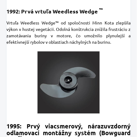
™
1992: Prvá
vrtuľa Weedless Wedge
Vrtuľa Weedless Wedge™ od spoločnosti Minn Kota zlepšila
výkon v hustej vegetácii. Odolná konštrukcia znížila frustráciu z
zamotávania buriny v motore, čo umožnilo plynulejší a
efektívnejší rybolov v oblastiach náchylných na burinu.
1995: Prvý viacsmerový, nárazuvzdorný
odlamovací montážny systém (Bowguard