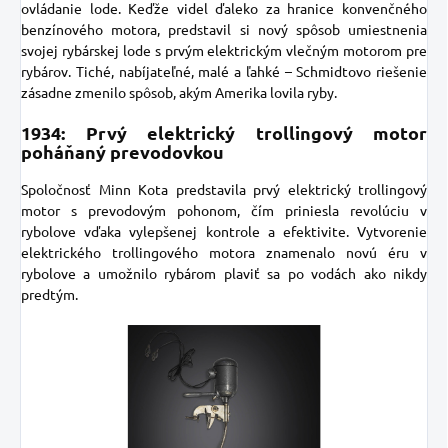
ovládanie lode. Keďže videl ďaleko za hranice konvenčného
benzínového motora, predstavil si nový spôsob umiestnenia
svojej rybárskej lode s prvým elektrickým vlečným motorom pre
rybárov. Tiché, nabíjateľné, malé a ľahké – Schmidtovo riešenie
zásadne zmenilo spôsob, akým Amerika lovila ryby.
1934: Prvý elektrický trollingový motor
poháňaný prevodovkou
Spoločnosť Minn Kota
predstavila prvý elektrický trollingový
motor s prevodovým pohonom, čím priniesla revolúciu v
rybolove vďaka vylepšenej kontrole a efektivite. Vytvorenie
elektrického trollingového motora znamenalo novú éru v
rybolove a umožnilo rybárom plaviť sa po vodách ako nikdy
predtým.