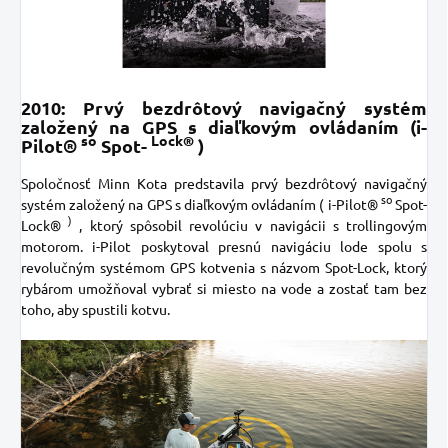
2010: Prvý bezdrôtový navigačný systém
založený na GPS s diaľkovým ovládaním (i-
so
Lock®
Pilot®
Spot-
)
Spoločnosť Minn Kota predstavila prvý bezdrôtový navigačný
so
systém založený na GPS s diaľkovým ovládaním (
i-Pilot®
Spot-
)
Lock®
, ktorý spôsobil revolúciu v navigácii s trollingovým
motorom. i-Pilot poskytoval presnú navigáciu lode spolu s
revolučným systémom GPS kotvenia s názvom Spot-Lock, ktorý
rybárom umožňoval vybrať si miesto na vode a zostať tam bez
toho, aby spustili kotvu.