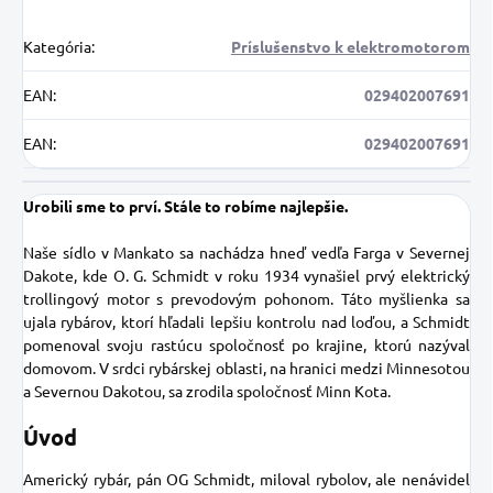
Kategória
:
Príslušenstvo k elektromotorom
EAN
:
029402007691
EAN
:
029402007691
Urobili sme to prví. Stále to robíme najlepšie.
Naše sídlo v Mankato sa nachádza hneď vedľa Farga v Severnej
Dakote, kde O. G. Schmidt v roku 1934 vynašiel prvý elektrický
trollingový motor s prevodovým pohonom. Táto myšlienka sa
ujala rybárov, ktorí hľadali lepšiu kontrolu nad loďou, a Schmidt
pomenoval svoju rastúcu spoločnosť po krajine, ktorú nazýval
domovom. V srdci rybárskej oblasti, na hranici medzi Minnesotou
a Severnou Dakotou, sa zrodila spoločnosť Minn Kota.
Úvod
Americký rybár, pán OG Schmidt, miloval rybolov, ale nenávidel