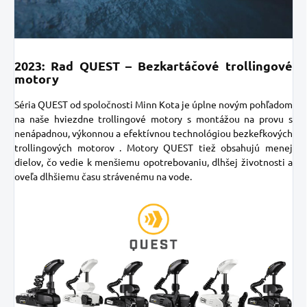
2023: Rad QUEST – Bezkartáčové trollingové
motory
Séria QUEST od spoločnosti Minn Kota
je úplne novým pohľadom
na naše hviezdne trollingové motory s montážou na provu s
nenápadnou, výkonnou a
efektívnou technológiou bezkefkových
trollingových motorov
. Motory QUEST tiež obsahujú menej
dielov, čo vedie k menšiemu opotrebovaniu, dlhšej životnosti a
oveľa dlhšiemu času strávenému na vode.