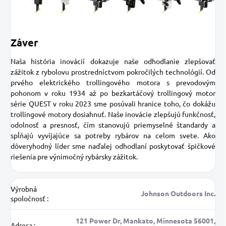
Záver
Naša história inovácií dokazuje naše odhodlanie zlepšovať
zážitok z rybolovu prostredníctvom pokročilých technológií. Od
prvého elektrického trollingového motora s prevodovým
pohonom v roku 1934 až po bezkartáčový trollingový motor
série QUEST v roku 2023 sme posúvali hranice toho, čo dokážu
trollingové motory dosiahnuť. Naše inovácie zlepšujú funkčnosť,
odolnosť a presnosť, čím stanovujú priemyselné štandardy a
spĺňajú vyvíjajúce sa potreby rybárov na celom svete. Ako
dôveryhodný líder sme naďalej odhodlaní poskytovať špičkové
riešenia pre výnimočný rybársky zážitok.
Výrobná
Johnson Outdoors Inc.
spoločnosť
:
121 Power Dr, Mankato, Minnesota 56001,
Adresa
: