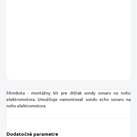
DORUČIŤ DO:
11.08.2026
MOŽNOSTI
DORUČENIA
−
+
Pridať do košíka
DETAILNÉ INFORMÁCIE
OPÝTAŤ SA
STRÁŽIŤ
Uložiť
Minnkota - montážny kit pre držiak sondy sonaru na nohu
elektromotora. Umožňuje namontovať sondu echo sonaru na
nohu elektromotora.
Dodatočné parametre