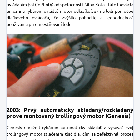
.
ovládaním bol CoPilot® od spoločnosti Minn Kota
Táto inovácia
umožnila rybárom ovládať motor odkiaľkoľvek na lodi pomocou
diaľkového ovládača, čo zvýšilo pohodlie a jednoduchosť
používania pri umiestňovaní lode.
2003: Prvý automaticky skladaný/rozkladaný
prove montovaný trollingový motor (Genesis)
Genesis umožnil rybárom automaticky skladať a vysúvať svoj
trollingový motor stlačením tlačidla, čím sa zefektívnil proces