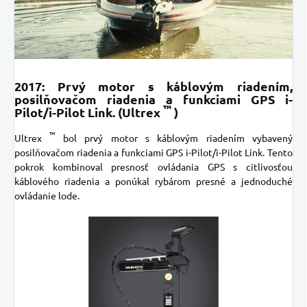
2017: Prvý motor s káblovým riadením,
posilňovačom riadenia a funkciami GPS i-
™
Pilot/i-Pilot Link. (Ultrex
)
™
Ultrex
bol prvý motor s káblovým riadením vybavený
posilňovačom riadenia a funkciami GPS i-Pilot/i-Pilot Link. Tento
pokrok kombinoval presnosť ovládania GPS s citlivosťou
káblového riadenia a ponúkal rybárom presné a jednoduché
ovládanie lode.