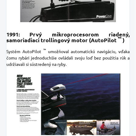
1991: Prvý mikroprocesorom riadený,
™
samoriadiaci trollingový motor (AutoPilot
)
™
Systém AutoPilot
umožňoval automatickú navigáciu, vďaka
čomu rybári jednoduchšie ovládali svoju loď bez použitia rúk a
udržiavali si sústredený na ryby.