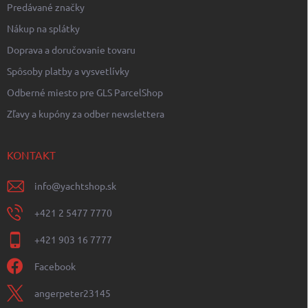
Predávané značky
Nákup na splátky
Doprava a doručovanie tovaru
Spôsoby platby a vysvetlívky
Odberné miesto pre GLS ParcelShop
Zľavy a kupóny za odber newslettera
KONTAKT
info
@
yachtshop.sk
+421 2 5477 7770
+421 903 16 7777
Facebook
angerpeter23145