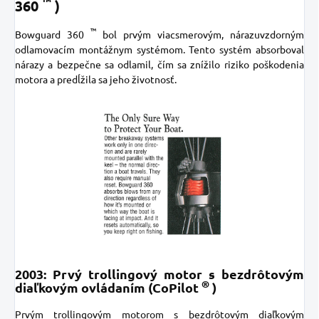
™
360
)
™
Bowguard 360
bol prvým viacsmerovým, nárazuvzdorným
odlamovacím montážnym systémom. Tento systém absorboval
nárazy a bezpečne sa odlamil, čím sa znížilo riziko poškodenia
motora a predĺžila sa jeho životnosť.
2003: Prvý trollingový motor s bezdrôtovým
®
diaľkovým ovládaním (CoPilot
)
Prvým trollingovým motorom s bezdrôtovým diaľkovým