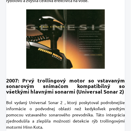
rybolovu a zvýšila celková efektivita na vode.
2007: Prvý trollingový motor so vstavaným
sonarovým snímačom kompatibilný so
všetkými hlavnými sonarmi (Universal Sonar 2)
Bol vydaný Universal Sonar 2
, ktorý poskytoval podrobnejšie
informácie o podvodnej oblasti než kedykoľvek predtým
pomocou vstavaného sonarového prevodníka. Táto integrácia
zjednodušila a zlepšila možnosti detekcie rýb trollingovými
motormi Minn Kota.