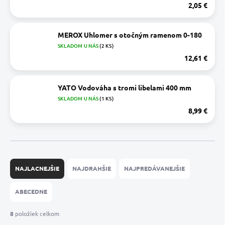
2,05 €
MEROX Uhlomer s otočným ramenom 0-180
SKLADOM U NÁS
(2 KS)
12,61 €
YATO Vodováha s tromi libelami 400 mm
SKLADOM U NÁS
(1 KS)
8,99 €
R
a
NAJLACNEJŠIE
NAJDRAHŠIE
NAJPREDÁVANEJŠIE
d
e
ABECEDNE
n
i
8
položiek celkom
e