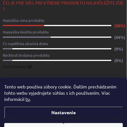
ČO JE PRE VÁS PRI VÝBERE PRODUKTU NAJDÔLEŽITEJŠIE
?
Najnižšia cena produktu
(38%)
Najvyššia kvalita produktu
(44%)
Čo najdlhšia záručná doba
(9%)
Rýchlosť dodania produktu
(9%)
Počet hlasov:
32
www.yachtshop.sk
www.limoservices.sk
www.taxisluzba.com
Tento web používa súbory cookie. Ďalším prechádzaním
tohto webu vyjadrujete súhlas s ich používaním. Viac
www.airporttaxi.sk
www.taxischwechat.sk
informácií
tu
.
Pricemania.sk – Porovnanie cien
Nastavenie
Copyright 2026
YACHTSHOP.SK
. Všetky práva vyhradené.
Upraviť