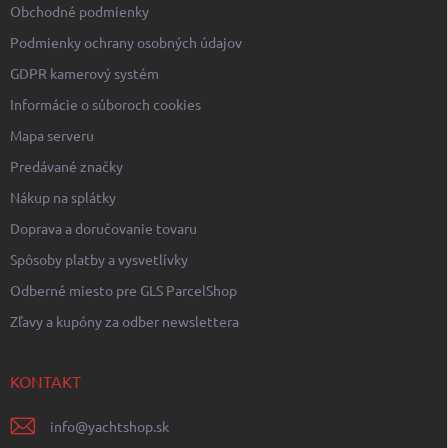
Obchodné podmienky
y
v
Podmienky ochrany osobných údajov
ý
p
GDPR kamerový systém
i
Informácie o súboroch cookies
s
u
Mapa serveru
Predávané značky
Nákup na splátky
Doprava a doručovanie tovaru
Spôsoby platby a vysvetlívky
Odberné miesto pre GLS ParcelShop
Zľavy a kupóny za odber newslettera
KONTAKT
info
@
yachtshop.sk