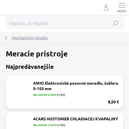
Prejsť
na
obsah
Hľadať
Mechanické náradie
Meracie prístroje
Najpredávanejšie
AMIO Elektronické posuvné meradlo, šublera
0-150 mm
SKLADOM U NÁS
(1 KS)
8,50 €
4CARS HUSTOMER CHLADIACEJ KVAPALINY
SKLADOM U NÁS
(1 KS)