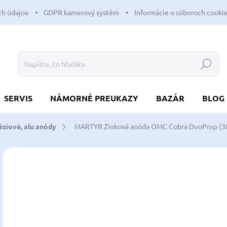
h údajov
GDPR kamerový systém
Informácie o súboroch cooki
Hľadať
SERVIS
NÁMORNÉ PREUKAZY
BAZÁR
BLOG
ziové, alu anódy
MARTYR Zinková anóda OMC Cobra DuoProp (3
Neohodnotené
Podrobnosti hodnotenia
ZNAČKA:
MART
42
34,
Jedn
SK
cena
MÔŽ