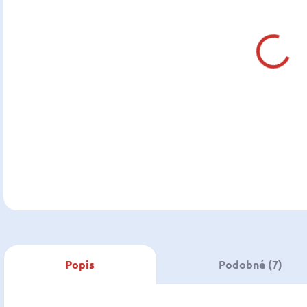
DO:
11.0
MOŽ
DOR
DETA
U
Popis
Podobné (7)