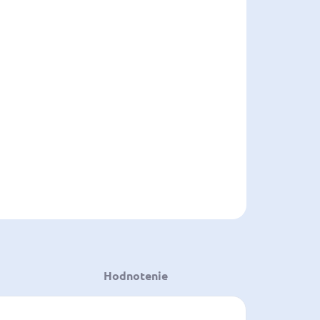
8.2026
NOSTI
UČENIA
−
+
Pridať do košíka
ILNÉ INFORMÁCIE
OPÝTAŤ SA
STRÁŽIŤ
ložiť
Hodnotenie