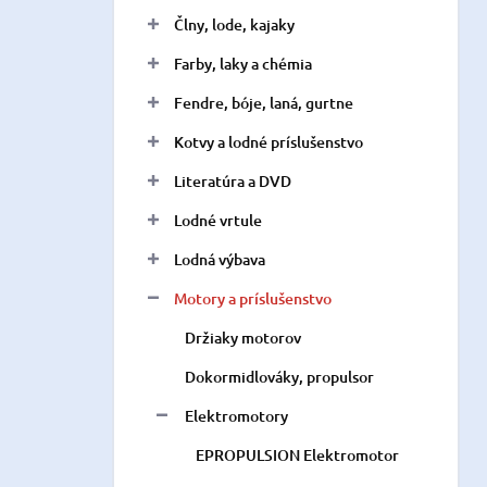
n
Člny, lode, kajaky
e
l
Farby, laky a chémia
Fendre, bóje, laná, gurtne
Kotvy a lodné príslušenstvo
Literatúra a DVD
Lodné vrtule
Lodná výbava
Motory a príslušenstvo
Držiaky motorov
Dokormidlováky, propulsor
Elektromotory
EPROPULSION Elektromotor