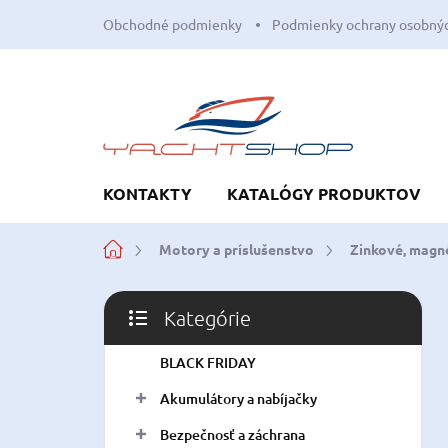
Prejsť
Obchodné podmienky
Podmienky ochrany osobnýc
na
obsah
KONTAKTY
KATALÓGY PRODUKTOV
Domov
Motory a príslušenstvo
Zinkové, magné
B
Kategórie
o
Preskočiť
č
kategórie
BLACK FRIDAY
n
ý
Akumulátory a nabíjačky
p
a
Bezpečnosť a záchrana