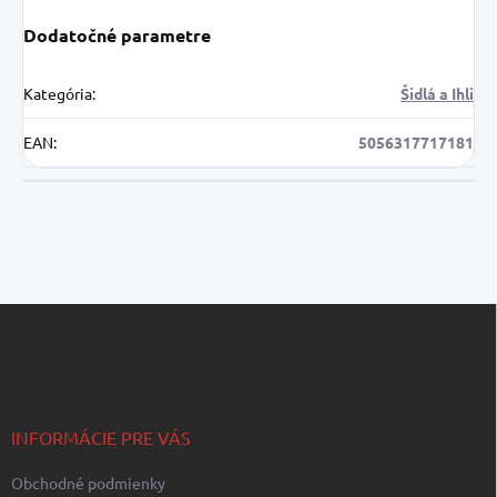
Dodatočné parametre
Kategória
:
Šidlá a Ihli
EAN
:
5056317717181
Z
á
p
ä
t
i
INFORMÁCIE PRE VÁS
e
Obchodné podmienky