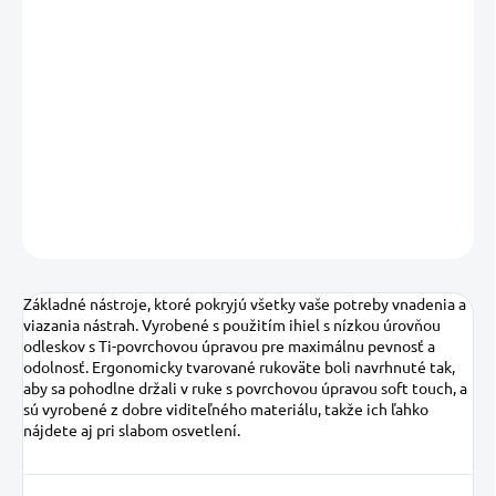
14.08.2026
MOŽNOSTI
DORUČENIA
−
+
Pridať do košíka
DETAILNÉ INFORMÁCIE
OPÝTAŤ SA
STRÁŽIŤ
Uložiť
Základné nástroje, ktoré pokryjú všetky vaše potreby vnadenia a
viazania nástrah. Vyrobené s použitím ihiel s nízkou úrovňou
odleskov s Ti-povrchovou úpravou pre maximálnu pevnosť a
odolnosť. Ergonomicky tvarované rukoväte boli navrhnuté tak,
aby sa pohodlne držali v ruke s povrchovou úpravou soft touch, a
sú vyrobené z dobre viditeľného materiálu, takže ich ľahko
nájdete aj pri slabom osvetlení.