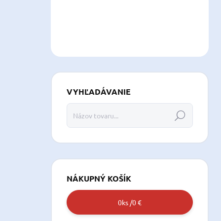
VYHĽADÁVANIE
Hľadať
NÁKUPNÝ KOŠÍK
0
ks /
0 €