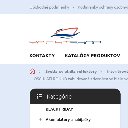
Prejsť
Obchodné podmienky
Podmienky ochrany osobnýc
na
obsah
KONTAKTY
KATALÓGY PRODUKTOV
Domov
Svetlá, svietidlá, reflektory
Interiérové
OSCULATI ROUND zabudované zdvorilostné biele s
B
Kategórie
o
Preskočiť
č
kategórie
BLACK FRIDAY
n
ý
Akumulátory a nabíjačky
p