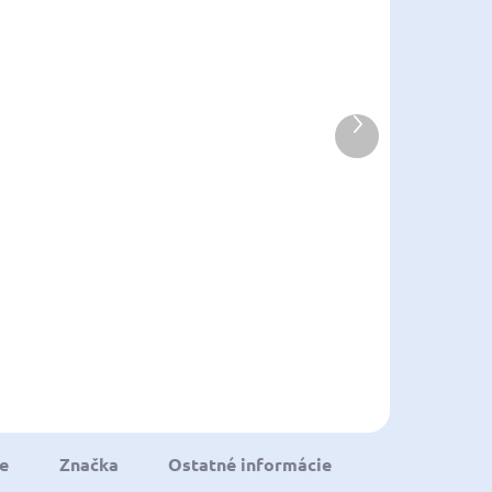
VYPREDANÉ
VYPREDANÉ
RÝCHLE
AAA
ZAPUSTENÉ
ZDVORILOSTNÉ
REFLEKTORY
SVETLO S 2 LED
Ďalší
produkt
MARINA LP
DIÓDAMI
123,80 €
10,20 €
00,65 € bez DPH
8,29 € bez DPH
Do košíka
Do košíka
ÝCHLE
AAA
e
Značka
Ostatné informácie