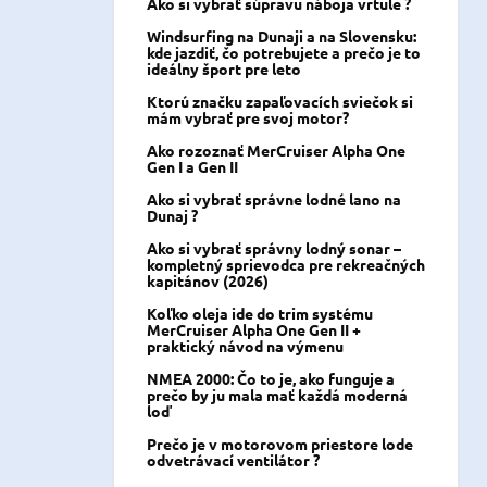
Ako si vybrať súpravu náboja vrtule ?
Windsurfing na Dunaji a na Slovensku:
kde jazdiť, čo potrebujete a prečo je to
ideálny šport pre leto
Ktorú značku zapaľovacích sviečok si
mám vybrať pre svoj motor?
Ako rozoznať MerCruiser Alpha One
Gen I a Gen II
Ako si vybrať správne lodné lano na
Dunaj ?
Ako si vybrať správny lodný sonar –
kompletný sprievodca pre rekreačných
kapitánov (2026)
Koľko oleja ide do trim systému
MerCruiser Alpha One Gen II +
praktický návod na výmenu
NMEA 2000: Čo to je, ako funguje a
prečo by ju mala mať každá moderná
loď
Prečo je v motorovom priestore lode
odvetrávací ventilátor ?