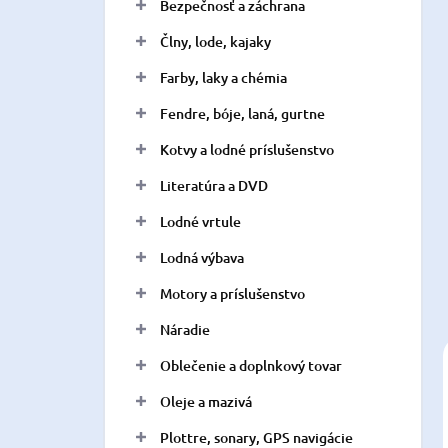
a
Bezpečnosť a záchrana
n
Člny, lode, kajaky
e
l
Farby, laky a chémia
Fendre, bóje, laná, gurtne
Kotvy a lodné príslušenstvo
Literatúra a DVD
Lodné vrtule
Lodná výbava
Motory a príslušenstvo
Náradie
Oblečenie a doplnkový tovar
Oleje a mazivá
Plottre, sonary, GPS navigácie