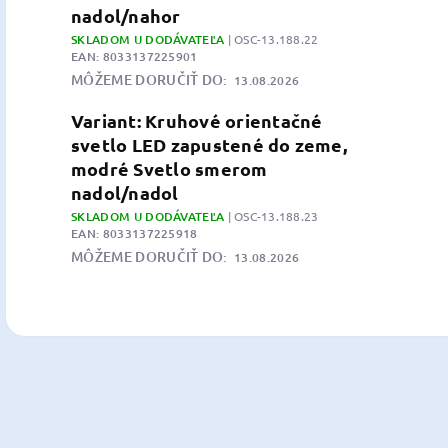
nadol/nahor
SKLADOM U DODÁVATEĽA
| OSC-13.188.22
EAN:
8033137225901
MÔŽEME DORUČIŤ DO:
13.08.2026
Variant: Kruhové orientačné
svetlo LED zapustené do zeme,
modré Svetlo smerom
nadol/nadol
SKLADOM U DODÁVATEĽA
| OSC-13.188.23
EAN:
8033137225918
MÔŽEME DORUČIŤ DO:
13.08.2026