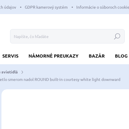
h údajov
GDPR kamerový systém
Informácie o súboroch cooki
Hľadať
SERVIS
NÁMORNÉ PREUKAZY
BAZÁR
BLOG
 svietidlá
vetlo smerom nadol
ROUND built-in courtesy white light downward
Neohodnotené
Podrobnosti hodnotenia
ZNAČKA:
OSCUL
NOVINKA
12
10,