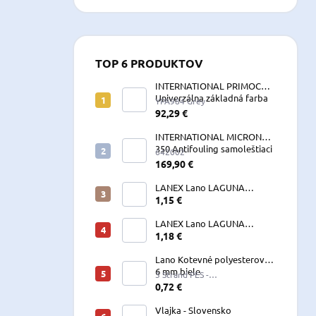
TOP 6 PRODUKTOV
INTERNATIONAL PRIMOCON
Univerzálna základná farba
YPA984 Grey
2,5 L sivá
92,29 €
INTERNATIONAL MICRON
350 Antifouling samoleštiaci
642002
2,5 L
169,90 €
LANEX Lano LAGUNA
vyväzovacie, kotevné
1,15 €
polyesterové 8-24 mm
LANEX Lano LAGUNA
vyväzovacie, kotevné
1,18 €
polyesterové 8-24 mm
Lano Kotevné polyesterové
6 mm biele
3 Strand PES -
W060LKE5A200R (122060)
0,72 €
Vlajka - Slovensko