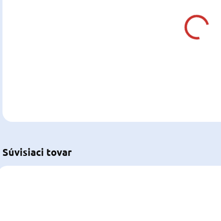
Jedn
Z
cena
DETA
U
Súvisiaci tovar
NOVINKA
NOVINKA
NOV
OSC-13.408.11
PG-4000546