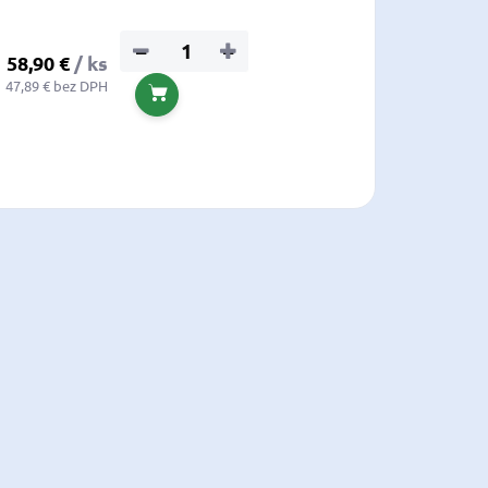
−
+
58,90 €
/ ks
47,89 € bez DPH
Do košíka