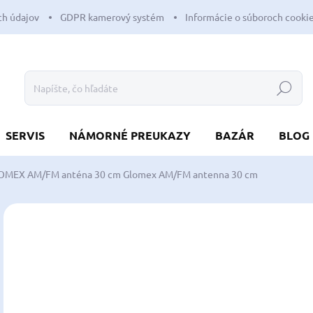
h údajov
GDPR kamerový systém
Informácie o súboroch cooki
Hľadať
SERVIS
NÁMORNÉ PREUKAZY
BAZÁR
BLOG
OMEX AM/FM anténa 30 cm
Glomex AM/FM antenna 30 cm
Neohodnotené
Podrobnosti hodnotenia
ZNAČKA:
GLOM
NOVINKA
58
47,
Jedn