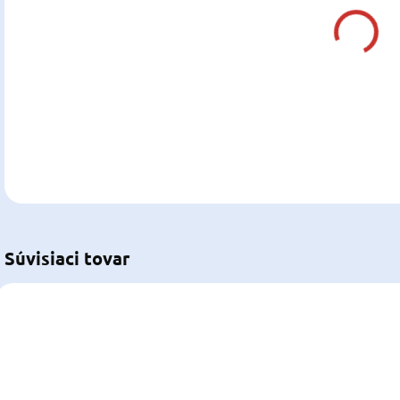
Z
cena
DETA
U
Súvisiaci tovar
NOVINKA
NOV
OSC-29.135.00
592032