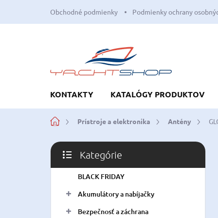
Prejsť
Obchodné podmienky
Podmienky ochrany osobnýc
na
obsah
KONTAKTY
KATALÓGY PRODUKTOV
Domov
Prístroje a elektronika
Antény
GL
B
Kategórie
o
Preskočiť
č
kategórie
BLACK FRIDAY
n
ý
Akumulátory a nabíjačky
p
a
Bezpečnosť a záchrana