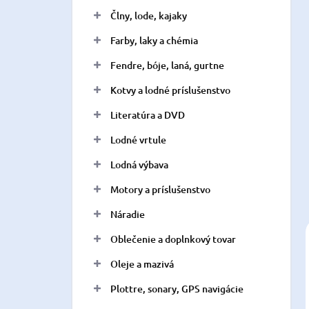
n
Člny, lode, kajaky
e
l
Farby, laky a chémia
Fendre, bóje, laná, gurtne
Kotvy a lodné príslušenstvo
Literatúra a DVD
Lodné vrtule
Lodná výbava
Motory a príslušenstvo
Náradie
Oblečenie a doplnkový tovar
Oleje a mazivá
Plottre, sonary, GPS navigácie