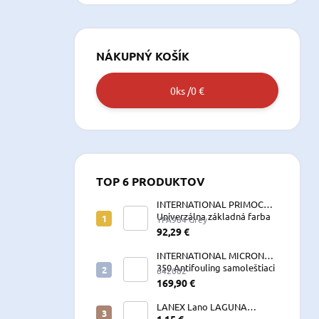
NÁKUPNÝ KOŠÍK
0
ks /
0 €
TOP 6 PRODUKTOV
INTERNATIONAL PRIMOCON
Univerzálna základná farba
YPA984 Grey
2,5 L sivá
92,29 €
INTERNATIONAL MICRON
350 Antifouling samoleštiaci
642002
2,5 L
169,90 €
LANEX Lano LAGUNA
vyväzovacie, kotevné