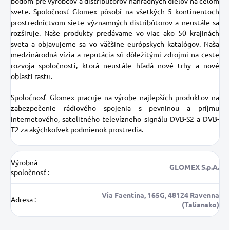
bodom pre výrobcov a
distribútorov
náhradných dielov na celom
svete.
Spoločnosť Glomex pôsobí na všetkých 5 kontinentoch
prostredníctvom siete významných distribútorov a neustále sa
rozširuje. Naše produkty predávame vo viac ako 50 krajinách
sveta a objavujeme sa vo väčšine európskych katalógov.
Naša
medzinárodná vízia a reputácia sú dôležitými zdrojmi na ceste
rozvoja spoločnosti, ktorá neustále hľadá nové trhy a nové
oblasti rastu.
Spoločnosť Glomex pracuje na výrobe najlepších produktov na
zabezpečenie rádiového spojenia s pevninou a príjmu
internetového, satelitného televízneho signálu DVB-S2 a DVB-
T2 za akýchkoľvek podmienok prostredia.
Výrobná
GLOMEX S.p.A.
spoločnosť
:
Via Faentina, 165G, 48124 Ravenna
Adresa
:
(Taliansko)