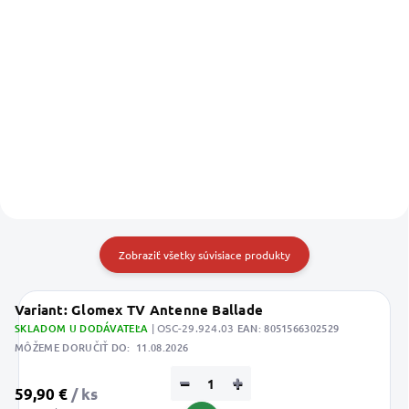
Detail
Do košíka
Zobraziť všetky súvisiace produkty
Variant: Glomex TV Antenne Ballade
SKLADOM U DODÁVATEĽA
| OSC-29.924.03
EAN:
8051566302529
MÔŽEME DORUČIŤ DO:
11.08.2026
−
+
59,90 €
/ ks