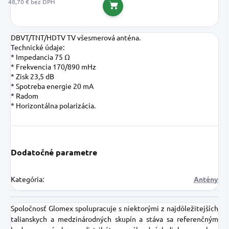
48,70 € bez DPH
Do košíka
DBVT/TNT/HDTV TV všesmerová anténa.
Technické údaje:
* Impedancia 75 Ω
* Frekvencia 170/890 mHz
* Zisk 23,5 dB
* Spotreba energie 20 mA
* Radom
* Horizontálna polarizácia.
Dodatočné parametre
Kategória
:
Antény
Spoločnosť Glomex spolupracuje s niektorými z najdôležitejších
talianskych a medzinárodných skupín a stáva sa referenčným