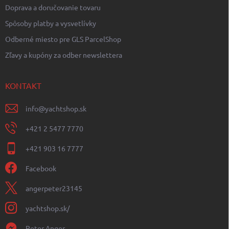
Doprava a doručovanie tovaru
Spôsoby platby a vysvetlívky
Odberné miesto pre GLS ParcelShop
Zľavy a kupóny za odber newslettera
KONTAKT
info
@
yachtshop.sk
+421 2 5477 7770
+421 903 16 7777
Facebook
angerpeter23145
yachtshop.sk/
Peter Anger