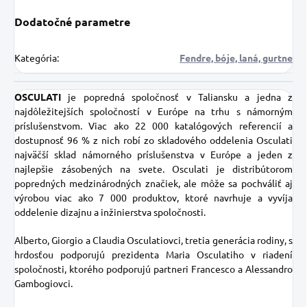
Dodatočné parametre
Kategória
:
Fendre, bóje, laná, gurtne
OSCULATI
je popredná spoločnosť v Taliansku a jedna z
najdôležitejších spoločností v Európe na trhu s námorným
príslušenstvom. Viac ako 22 000 katalógových referencií a
dostupnosť 96 % z nich robí zo skladového oddelenia Osculati
najväčší sklad námorného príslušenstva v Európe a jeden z
najlepšie zásobených na svete. Osculati je distribútorom
popredných medzinárodných značiek, ale môže sa pochváliť aj
výrobou viac ako 7 000 produktov, ktoré navrhuje a vyvíja
oddelenie dizajnu a inžinierstva spoločnosti.
Alberto, Giorgio a Claudia Osculatiovci, tretia generácia rodiny, s
hrdosťou podporujú prezidenta Maria Osculatiho v riadení
spoločnosti, ktorého podporujú partneri Francesco a Alessandro
Gambogiovci.