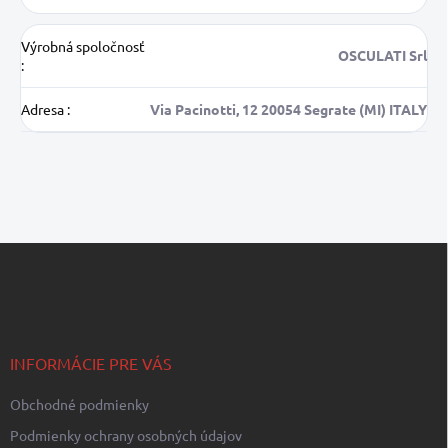
Výrobná spoločnosť
OSCULATI Srl
:
Adresa
:
Via Pacinotti, 12 20054 Segrate (MI) ITALY
Z
á
p
ä
t
i
INFORMÁCIE PRE VÁS
e
Obchodné podmienky
Podmienky ochrany osobných údajov