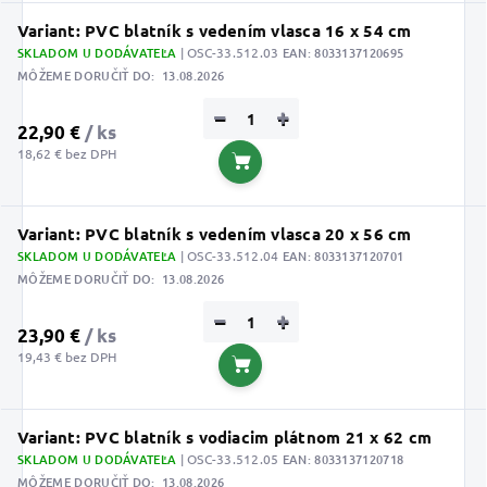
Variant: PVC blatník s vedením vlasca 16 x 54 cm
SKLADOM U DODÁVATEĽA
| OSC-33.512.03
EAN:
8033137120695
MÔŽEME DORUČIŤ DO:
13.08.2026
−
+
22,90 €
/ ks
18,62 € bez DPH
Do košíka
Variant: PVC blatník s vedením vlasca 20 x 56 cm
SKLADOM U DODÁVATEĽA
| OSC-33.512.04
EAN:
8033137120701
MÔŽEME DORUČIŤ DO:
13.08.2026
−
+
23,90 €
/ ks
19,43 € bez DPH
Do košíka
Variant: PVC blatník s vodiacim plátnom 21 x 62 cm
SKLADOM U DODÁVATEĽA
| OSC-33.512.05
EAN:
8033137120718
MÔŽEME DORUČIŤ DO:
13.08.2026