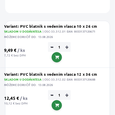
OPÝTAŤ SA
STRÁŽIŤ
Uložiť
Variant: PVC blatník s vedením vlasca 10 x 26 cm
SKLADOM U DODÁVATEĽA
| OSC-33.512.01
EAN:
8033137120671
MÔŽEME DORUČIŤ DO:
13.08.2026
−
+
9,49 €
/ ks
7,72 € bez DPH
Do košíka
Variant: PVC blatník s vedením vlasca 12 x 36 cm
SKLADOM U DODÁVATEĽA
| OSC-33.512.02
EAN:
8033137120688
MÔŽEME DORUČIŤ DO:
13.08.2026
−
+
12,45 €
/ ks
10,12 € bez DPH
Do košíka