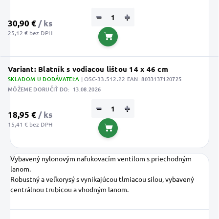
−
+
30,90 €
/ ks
25,12 € bez DPH
Do košíka
Variant: Blatník s vodiacou lištou 14 x 46 cm
SKLADOM U DODÁVATEĽA
| OSC-33.512.22
EAN:
8033137120725
MÔŽEME DORUČIŤ DO:
13.08.2026
−
+
18,95 €
/ ks
15,41 € bez DPH
Do košíka
Vybavený nylonovým nafukovacím ventilom s priechodným
lanom.
Robustný a veľkorysý s vynikajúcou tlmiacou silou, vybavený
centrálnou trubicou a vhodným lanom.