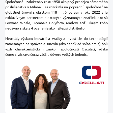
Spoločnosť – založená v roku 1958 ako prvý predajca námorného
príslušenstva v Miláne – sa rozrástla na poprednú spoločnosť na
globálnej úrovni s obratom 118 miliónov eur v roku 2022 a je
exkluzívnym partnerom niektorých významných značiek, ako sú
Lewmar, Whale, Oceanair, Polyform, Marlow atď. Okrem toho
nedávno získala 4 ocenenia ako najlepší distribútor.
Neustály výskum inovácií a kvality a investície do technológií
zameraných na správanie surovín (ako napríklad soľná hmla) boli
vždy charakteristickým znakom spoločnosti Osculati, vďaka
čomu si získava čoraz väčšiu dôveru veľkých lodeníc.