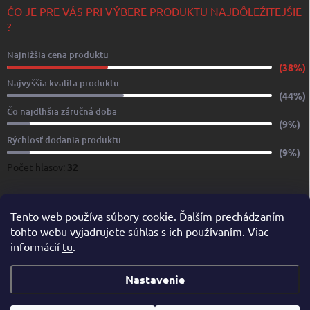
ČO JE PRE VÁS PRI VÝBERE PRODUKTU NAJDÔLEŽITEJŠIE
?
Najnižšia cena produktu
(38%)
Najvyššia kvalita produktu
(44%)
Čo najdlhšia záručná doba
(9%)
Rýchlosť dodania produktu
(9%)
Počet hlasov:
32
www.yachtshop.sk
www.limoservices.sk
www.taxisluzba.com
Tento web používa súbory cookie. Ďalším prechádzaním
tohto webu vyjadrujete súhlas s ich používaním. Viac
www.airporttaxi.sk
www.taxischwechat.sk
informácií
tu
.
Pricemania.sk – Porovnanie cien
Nastavenie
Copyright 2026
YACHTSHOP.SK
. Všetky práva vyhradené.
Upraviť