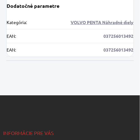
Dodatočné parametre
Kategória
:
VOLVO PENTA Náhradné diely
EAN
:
037256013492
EAN
:
037256013492
Z
á
p
ä
t
i
INFORMÁCIE PRE VÁS
e