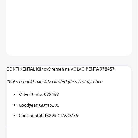
−
+
Pridať do košíka
DETAILNÉ INFORMÁCIE
OPÝTAŤ SA
STRÁŽIŤ
Uložiť
CONTINENTAL Klinový remeň na VOLVO PENTA 978457
Tento produkt nahrádza nasledujúcu časť výrobcu
Volvo Penta: 978457
Goodyear: GDY15295
Continental: 15295 11AVO735