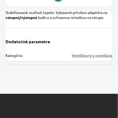
Stabilizované oceľové čepele. Vybavené prírubou adaptéra na
vstupnú/výstupnú
hadicu a ochrannou mriežkou na vstupe.
Dodatočné parametre
Kategória
:
Ventilátory a ventilácia
Z
á
p
ä