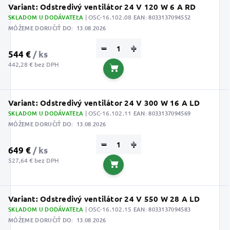
Variant: Odstredivý ventilátor 24 V 120 W 6 A RD
SKLADOM U DODÁVATEĽA
| OSC-16.102.08
EAN:
8033137094552
MÔŽEME DORUČIŤ DO:
13.08.2026
−
+
544 €
/ ks
442,28 € bez DPH
Do košíka
Variant: Odstredivý ventilátor 24 V 300 W 16 A LD
SKLADOM U DODÁVATEĽA
| OSC-16.102.11
EAN:
8033137094569
MÔŽEME DORUČIŤ DO:
13.08.2026
−
+
649 €
/ ks
527,64 € bez DPH
Do košíka
Variant: Odstredivý ventilátor 24 V 550 W 28 A LD
SKLADOM U DODÁVATEĽA
| OSC-16.102.15
EAN:
8033137094583
MÔŽEME DORUČIŤ DO:
13.08.2026