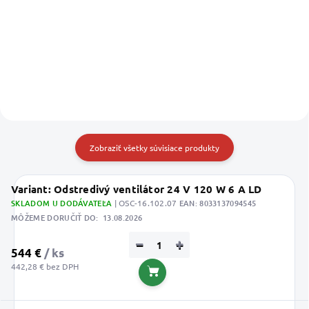
Btu/h
Detail
Detail
Zobraziť všetky súvisiace produkty
Variant: Odstredivý ventilátor 24 V 120 W 6 A LD
SKLADOM U DODÁVATEĽA
| OSC-16.102.07
EAN:
8033137094545
MÔŽEME DORUČIŤ DO:
13.08.2026
−
+
544 €
/ ks
442,28 € bez DPH
Do košíka