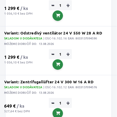
−
+
1 299 €
/ ks
1 056,10 € bez DPH
Do košíka
Variant: Odstredivý ventilátor 24 V 550 W 28 A RD
SKLADOM U DODÁVATEĽA
| OSC-16.102.16
EAN:
8033137094590
MÔŽEME DORUČIŤ DO:
13.08.2026
−
+
1 299 €
/ ks
1 056,10 € bez DPH
Do košíka
Variant: Zentrifugallüfter 24 V 300 W 16 A RD
SKLADOM U DODÁVATEĽA
| OSC-16.102.12
EAN:
8033137094576
MÔŽEME DORUČIŤ DO:
13.08.2026
−
+
649 €
/ ks
527,64 € bez DPH
Do košíka