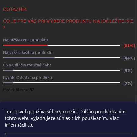
DOTAZNÍK
ČO JE PRE VÁS PRI VÝBERE PRODUKTU NAJDÔLEŽITEJŠIE
?
Najnižšia cena produktu
(38%)
Najvyššia kvalita produktu
(44%)
Čo najdlhšia záručná doba
(9%)
Rýchlosť dodania produktu
(9%)
Počet hlasov:
32
www.yachtshop.sk
www.limoservices.sk
www.taxisluzba.com
Tento web používa súbory cookie. Ďalším prechádzaním
tohto webu vyjadrujete súhlas s ich používaním. Viac
www.airporttaxi.sk
www.taxischwechat.sk
informácií
tu
.
Pricemania.sk – Porovnanie cien