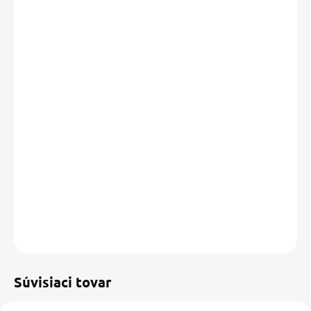
DORUČIŤ DO:
11.08.2026
MOŽNOSTI
DORUČENIA
−
+
Pridať do košíka
Kompaktný ventilátor
HELLA MARINE Turbo
v bielom
vyhotovení je určený na prevádzku s napätím
12 V
. Predstavuje
spoľahlivé riešenie pre efektívnu cirkuláciu vzduchu v lodných
priestoroch.
DETAILNÉ INFORMÁCIE
OPÝTAŤ SA
STRÁŽIŤ
Uložiť
Súvisiaci tovar