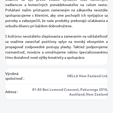
nadšencov a komerčných prevádzkovateľov na celom svete.
Poháňaní naším prístupom zameraným na zákazníka neustále
spolupracujeme s klientmi, aby sme pochopili ich vyvíjajúce sa
potreby a zabezpečili, že naše produkty prekonajú očakávania a
vzbudia dôveru pri každom dobrodružstve.
S kultúrou neustáleho zlepšovania a zameraním na udržateľnosť
sa snažíme zanechať pozitívny vplyv na morský ekosystém a
propagovať zodpovedné postupy plavby.
Taktiež podporujeme
rozmanitosť, inovácie a umožňujeme nášmu špecializovanému
tímu dosiahnuť nové výšky kreativity a spolupráce.
Výrobná
HELLA New Zealand Ltd.
spoločnosť
:
81-83 Ben Lomond Crescent, Pakuranga 2010,
Adresa
:
Auckland, New Zealand