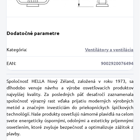
Dodatočné parametre
Kategória
:
Ventilátory a ventilácia
EAN
:
9002920076494
Spoločnosť HELLA Nový Zéland, založená v roku 1973, sa
dlhodobo venuje návrhu a výrobe osvetľovacích produktov
najvyššej kvality. Za posledných päť desaťročí zaznamenala
spoločnosť výrazný rast vďaka prijatiu moderných výrobných
metód a značným investíciám do priekopníckych špičkových
technológií. Naše produkty osvetľujú námorné plavidlá na celom
svete energeticky úspornými, odolnými a esteticky príjemnými
osvetlením, ktoré zvyšuje bezpečnosť a optimalizuje zážitok z
plavby.