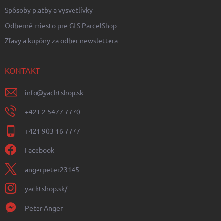
Spôsoby platby a vysvetlívky
Odberné miesto pre GLS ParcelShop
Zľavy a kupóny za odber newslettera
KONTAKT
info
@
yachtshop.sk
+421 2 5477 7770
+421 903 16 7777
Facebook
angerpeter23145
yachtshop.sk/
Peter Anger