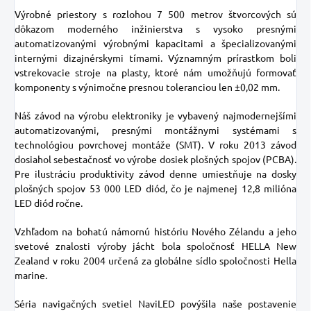
Výrobné priestory s rozlohou 7 500 metrov štvorcových sú
dôkazom moderného inžinierstva s vysoko presnými
automatizovanými výrobnými kapacitami a špecializovanými
internými dizajnérskymi tímami. Významným prírastkom boli
vstrekovacie stroje na plasty, ktoré nám umožňujú formovať
komponenty s výnimočne presnou toleranciou len ±0,02 mm.
Náš závod na výrobu elektroniky je vybavený najmodernejšími
automatizovanými, presnými montážnymi systémami s
technológiou povrchovej montáže (SMT). V roku 2013 závod
dosiahol sebestačnosť vo výrobe dosiek plošných spojov (PCBA).
Pre ilustráciu produktivity závod denne umiestňuje na dosky
plošných spojov 53 000 LED diód, čo je najmenej 12,8 milióna
LED diód ročne.
Vzhľadom na bohatú námornú históriu Nového Zélandu a jeho
svetové znalosti výroby jácht bola spoločnosť HELLA New
Zealand v roku 2004 určená za globálne sídlo spoločnosti Hella
marine.
Séria navigačných svetiel NaviLED povýšila naše postavenie