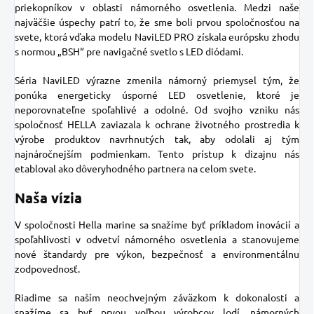
priekopníkov v oblasti námorného osvetlenia. Medzi naše
najväčšie úspechy patrí to, že sme boli prvou spoločnosťou na
svete, ktorá vďaka modelu NaviLED PRO získala európsku zhodu
s normou „BSH“ pre navigačné svetlo s LED diódami.
Séria NaviLED výrazne zmenila námorný priemysel tým, že
ponúka energeticky úsporné LED osvetlenie, ktoré je
neporovnateľne spoľahlivé a odolné. Od svojho vzniku nás
spoločnosť HELLA zaviazala k ochrane životného prostredia k
výrobe produktov navrhnutých tak, aby odolali aj tým
najnáročnejším podmienkam. Tento prístup k dizajnu nás
etabloval ako dôveryhodného partnera na celom svete.
Naša vízia
V spoločnosti Hella marine sa snažíme byť príkladom inovácií a
spoľahlivosti v odvetví námorného osvetlenia a stanovujeme
nové štandardy pre výkon, bezpečnosť a environmentálnu
zodpovednosť.
Riadime sa naším neochvejným záväzkom k dokonalosti a
snažíme sa byť prvou voľbou výrobcov lodí, námorných