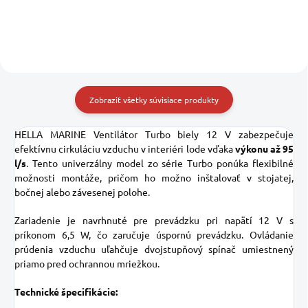
umožňuje nastavenie smeru
prúdenia vzduchu podľa vašich
potrieb.
Zobraziť všetky súvisiace produkty
HELLA MARINE Ventilátor Turbo biely 12 V zabezpečuje
efektívnu cirkuláciu vzduchu v interiéri lode vďaka
výkonu až 95
l/s
. Tento univerzálny model zo série Turbo ponúka flexibilné
možnosti montáže, pričom ho možno inštalovať v stojatej,
bočnej alebo závesenej polohe.
Zariadenie je navrhnuté pre prevádzku pri napätí 12 V s
príkonom 6,5 W, čo zaručuje úspornú prevádzku. Ovládanie
prúdenia vzduchu uľahčuje dvojstupňový spínač umiestnený
priamo pred ochrannou mriežkou.
Technické špecifikácie: